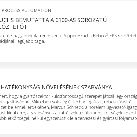
S PROCESS AUTOMATION
FUCHS BEMUTATTA A 6100-AS SOROZATÚ
LŐZTETŐT
®
őztető / nagy burkolatrendszer a Pepperl+Fuchs Bebco
EPS szellőztet
ádjának legújabb tagja.
I HATÉKONYSÁG NÖVELÉSÉNEK SZABVÁNYA
ert, hogy a gyártószektor kulcsfontosságú szerepet játszik egy ország
k javításában. Miközben sok cég új technológiákat, robotizálást és
ezet be ennek érdekében, Marcus Schneck, a norelem ügyvezető igazg
ást kínál erre; a szabványos alkatrészek az általános költségek között
letköltségek nélkül egyszerűsítik le a tervezési és gyártási folyamat