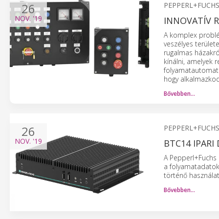
26
PEPPERL+FUCH
NOV.
'19
INNOVATÍV 
A komplex problé
veszélyes terület
rugalmas házakró
kínálni, amelyek 
folyamatautomati
hogy alkalmazkodj
Bővebben…
26
PEPPERL+FUCH
NOV.
'19
BTC14 IPARI
A Pepperl+Fuchs 
a folyamatadatok 
történő használat
Bővebben…