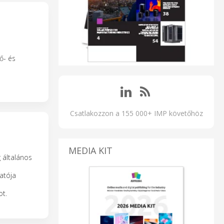
ő- és
Csatlakozzon a 155 000+ IMP követőhöz
MEDIA KIT
 általános
atója
ot.