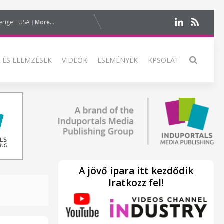
erige
USA
More...
 ÉS ELEMZÉSEK
VIDEÓK
ESEMÉNYEK
KPSOLAT
A jövő ipara itt kezdődik
Iratkozz fel!