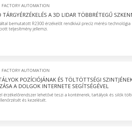
S FACTORY AUTOMATION
 TÁRGYÉRZÉKELÉS A 3D LIDAR TÖBBRÉTEGŰ SZKEN
ltal bemutatott R2300 érzékelőt rendkívül precíz mérési technológia
ott teljesítmény jellemzi.
S FACTORY AUTOMATION
ÁLYOK POZÍCIÓJÁNAK ÉS TÖLTÖTTSÉGI SZINTJÉNE
ÁSA A DOLGOK INTERNETE SEGÍTSÉGÉVEL
el érzékelőrendszer lehetővé teszi a konténerek, tartályok és silók tölt
ellenőrzését és kezelését.