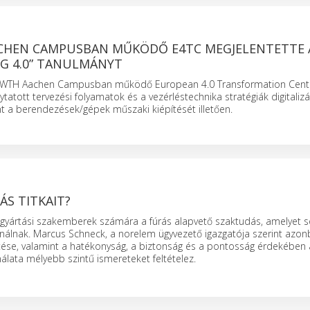
CHEN CAMPUSBAN MŰKÖDŐ E4TC MEGJELENTETTE A
NG 4.0” TANULMÁNYT
RWTH Aachen Campusban működő European 4.0 Transformation Cente
lytatott tervezési folyamatok és a vezérléstechnika stratégiák digitaliz
t a berendezések/gépek műszaki kiépítését illetően.
ÁS TITKAIT?
gyártási szakemberek számára a fúrás alapvető szaktudás, amelyet 
nálnak. Marcus Schneck, a norelem ügyvezető igazgatója szerint azon
ztése, valamint a hatékonyság, a biztonság és a pontosság érdekében 
álata mélyebb szintű ismereteket feltételez.