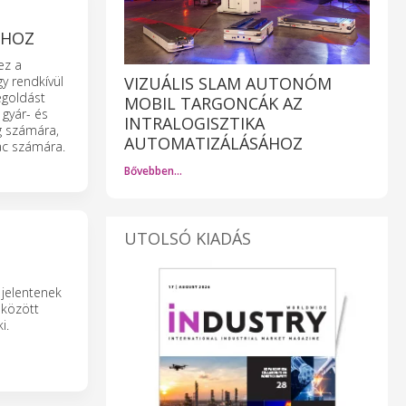
SHOZ
ez a
y rendkívül
VIZUÁLIS SLAM AUTONÓM
egoldást
MOBIL TARGONCÁK AZ
 gyár- és
INTRALOGISZTIKA
g számára,
AUTOMATIZÁLÁSÁHOZ
iac számára.
Bővebben…
UTOLSÓ KIADÁS
 jelentenek
 között
i.