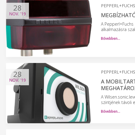
28
PEPPERL+FUCH
NOV.
'19
MEGBÍZHATÓ
A Pepperl+Fuchs á
alkalmazásra szab
Bővebben…
28
PEPPERL+FUCH
NOV.
'19
A MOBILTART
MEGHATÁROZ
A Wilsen.sonic.lev
szintjének távoli 
Bővebben…