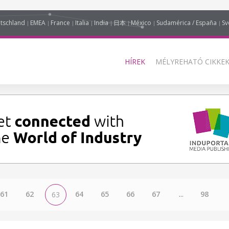
tschland
EMEA
France
Italia
India
日本
México
Sudamérica / España
Sv
HÍREK
MÉLYREHATÓ CIKKEK
61
62
64
65
66
67
...
98
63