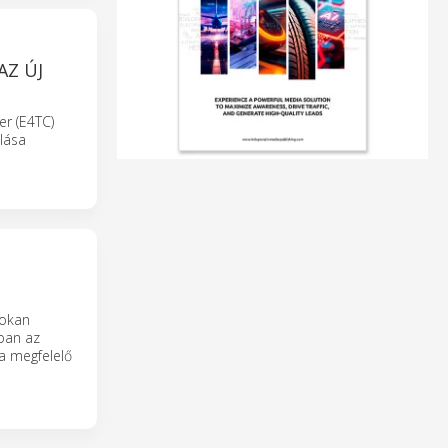
Z ÚJ
r (E4TC)
álása
sokan
ban az
a megfelelő