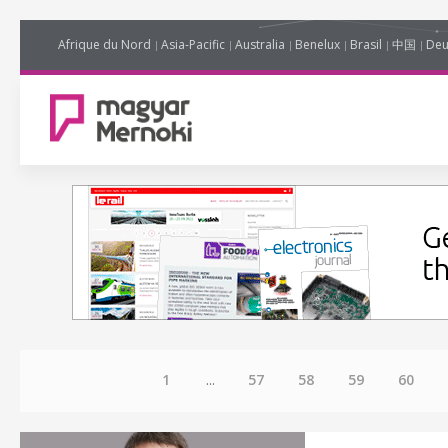
Afrique du Nord
Asia-Pacific
Australia
Benelux
Brasil
中国
Deu
1
...
57
58
59
60