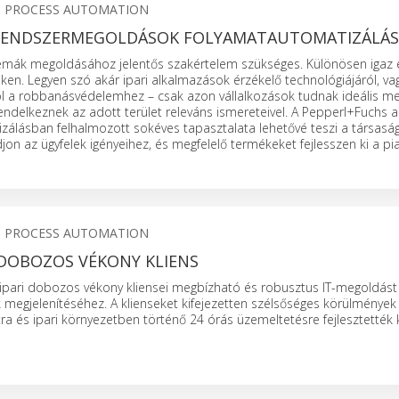
S PROCESS AUTOMATION
RENDSZERMEGOLDÁSOK FOLYAMATAUTOMATIZÁLÁ
mák megoldásához jelentős szakértelem szükséges. Különösen igaz 
eken. Legyen szó akár ipari alkalmazások érzékelő technológiájáról, vag
l a robbanásvédelemhez – csak azon vállalkozások tudnak ideális m
rendelkeznek az adott terület releváns ismereteivel. A Pepperl+Fuchs a
zálásban felhalmozott sokéves tapasztalata lehetővé teszi a társasá
on az ügyfelek igényeihez, és megfelelő termékeket fejlesszen ki a p
S PROCESS AUTOMATION
 DOBOZOS VÉKONY KLIENS
ipari dobozos vékony kliensei megbízható és robusztus IT-megoldást
megjelenítéséhez. A klienseket kifejezetten szélsőséges körülmények
ra és ipari környezetben történő 24 órás üzemeltetésre fejlesztették k