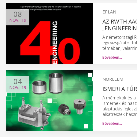
08
EPLAN
NOV.
'19
AZ RWTH AA
„ENGINEERI
A németországi 
egy vizsgálatot fo
témában, valamin
Bővebben…
04
NORELEM
NOV.
'19
ISMERI A FÚR
A mérnökök és a 
ismernek és hasz
alaptudás fejles
alkatrészek haszn
Bővebben…