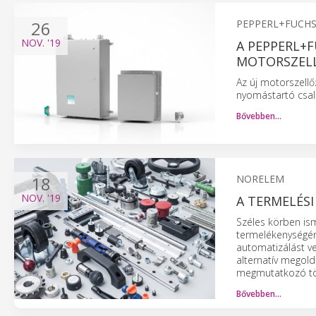
26
PEPPERL+FUCH
NOV.
'19
A PEPPERL+
MOTORSZEL
Az új motorszell
nyomástartó csal
Bővebben…
18
NORELEM
NOV.
'19
A TERMELÉS
Széles körben ism
termelékenységéne
automatizálást v
alternatív megold
megmutatkozó több
Bővebben…