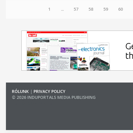
1
...
57
58
59
60
RÓLUNK
|
PRIVACY POLICY
© 2026 INDUPORTALS MEDIA PUBLISHING
LIST OF COMPANIES