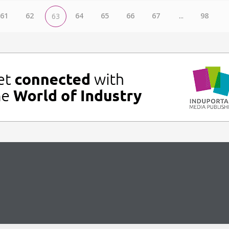
61
62
64
65
66
67
...
98
63