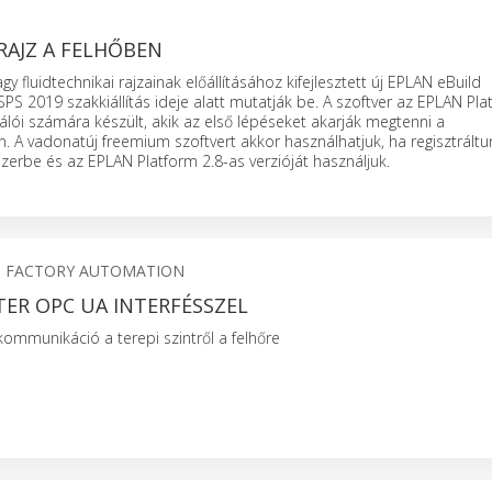
RAJZ A FELHŐBEN
y fluidtechnikai rajzainak előállításához kifejlesztett új EPLAN eBuild
 SPS 2019 szakkiállítás ideje alatt mutatják be. A szoftver az EPLAN Pl
álói számára készült, akik az első lépéseket akarják megtenni a
. A vadonatúj freemium szoftvert akkor használhatjuk, ha regisztrált
zerbe és az EPLAN Platform 2.8-as verzióját használjuk.
S FACTORY AUTOMATION
TER OPC UA INTERFÉSSZEL
mmunikáció a terepi szintről a felhőre