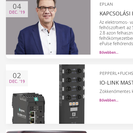
04
EPLAN
DEC.
'19
KAPCSOLÁSI 
Az elektromos- vag
felhőszoftvert az
2.8 azon felhaszn
felhőkörnyezetben
ePulse felhőrends
Bővebben…
02
PEPPERL+FUCH
DEC.
'19
IO-LINK MAS
Zökkenőmentes ko
Bővebben…