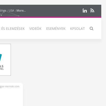
erige
USA
More...
 ÉS ELEMZÉSEK
VIDEÓK
ESEMÉNYEK
KPSOLAT
yar-mernoki.com