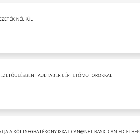
EZETÉK NÉLKÜL
VEZETŐÜLÉSBEN FAULHABER LÉPTETŐMOTOROKKAL
JA A KÖLTSÉGHATÉKONY IXXAT CAN@NET BASIC CAN-FD-ETHER