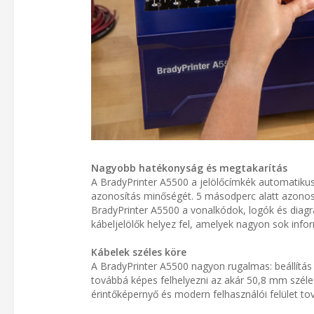
Nagyobb hatékonyság és megtakarítás
A BradyPrinter A5500 a jelölőcímkék automatikus
azonosítás minőségét. 5 másodperc alatt azonosít
BradyPrinter A5500 a vonalkódok, logók és diag
kábeljelölők helyez fel, amelyek nagyon sok info
Kábelek széles köre
A BradyPrinter A5500 nagyon rugalmas: beállítá
továbbá képes felhelyezni az akár 50,8 mm szél
érintőképernyő és modern felhasználói felület t