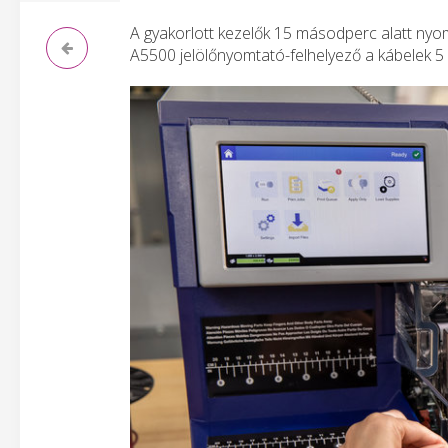
A gyakorlott kezelők 15 másodperc alatt nyomta
A5500 jelölőnyomtató-felhelyező a kábelek 5 