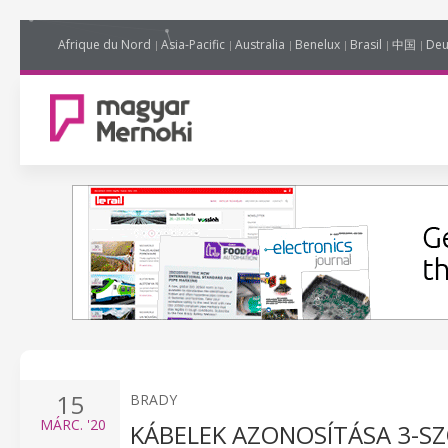
Afrique du Nord
Asia-Pacific
Australia
Benelux
Brasil
中国
Deu
15
BRADY
MÁRC.
'20
KÁBELEK AZONOSÍTÁSA 3-S