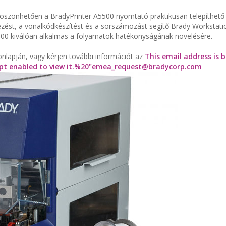
öszönhetően a BradyPrinter A5500 nyomtató praktikusan telepíthető
zést, a vonalkódkészítést és a sorszámozást segítő Brady Workstati
00 kiválóan alkalmas a folyamatok hatékonyságának növelésére.
nlapján, vagy kérjen további információt az
This email address is 
t enabled to view it.
%20"
emea_request@bradycorp.com