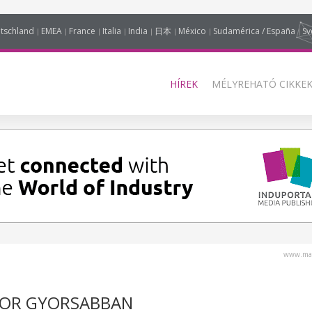
tschland
EMEA
France
Italia
India
日本
México
Sudamérica / España
Sv
HÍREK
MÉLYREHATÓ CIKKEK
www.mag
ZOR GYORSABBAN