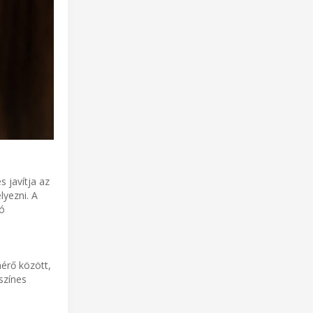
 javítja az
lyezni. A
tó
érő között,
színes
.