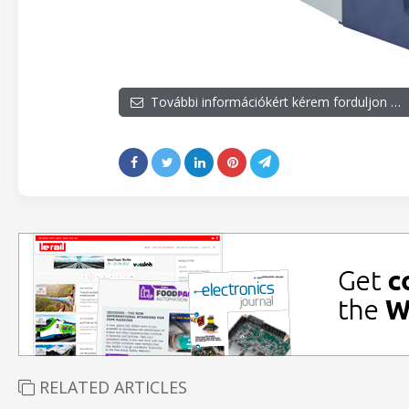
További információkért kérem forduljon …
RELATED ARTICLES