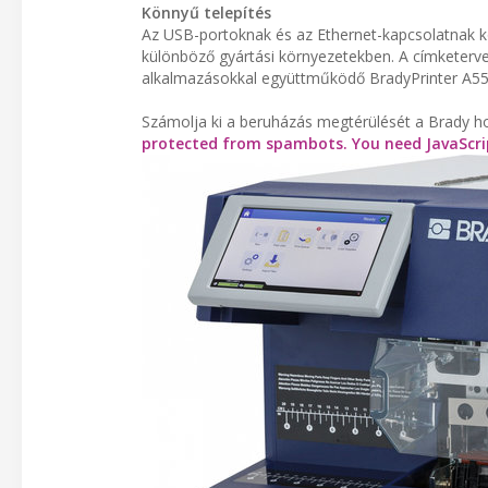
Könnyű telepítés
Az USB-portoknak és az Ethernet-kapcsolatnak k
különböző gyártási környezetekben. A címketerve
alkalmazásokkal együttműködő BradyPrinter A55
Számolja ki a beruházás megtérülését a Brady ho
protected from spambots. You need JavaScrip