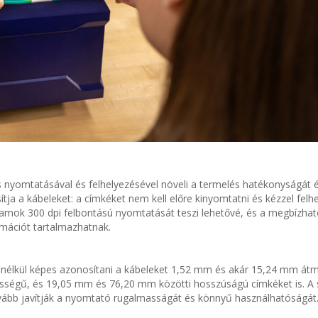
 nyomtatásával és felhelyezésével növeli a termelés hatékonyságát és
ja a kábeleket: a címkéket nem kell előre kinyomtatni és kézzel felhe
ramok 300 dpi felbontású nyomtatását teszi lehetővé, és a megbízha
rmációt tartalmazhatnak.
s nélkül képes azonosítani a kábeleket 1,52 mm és akár 15,24 mm átm
ességű, és 19,05 mm és 76,20 mm közötti hosszúságú címkéket is. A 
ovább javítják a nyomtató rugalmasságát és könnyű használhatóságát