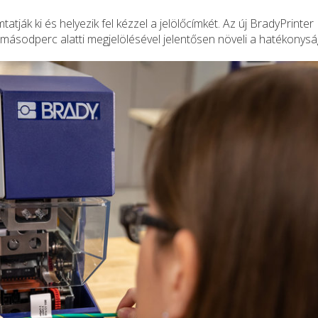
tják ki és helyezik fel kézzel a jelölőcímkét. Az új BradyPrinter
másodperc alatti megjelölésével jelentősen növeli a hatékonysá