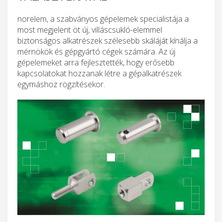
norelem, a szabványos gépelemek specialistája a
most megjelent öt új, villáscsukló-elemmel
biztonságos alkatrészek szélesebb skáláját kínálja a
mérnökök és gépgyártó cégek számára. Az új
gépelemeket arra fejlesztették, hogy erősebb
kapcsolatokat hozzanak létre a gépalkatrészek
egymáshoz rögzítésekor.