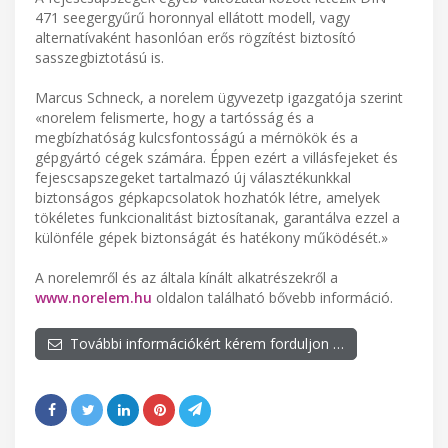
471 seegergyűrű horonnyal ellátott modell, vagy
alternatívaként hasonlóan erős rögzítést biztosító
sasszegbiztotású is.
Marcus Schneck, a norelem ügyvezetp igazgatója szerint
«norelem felismerte, hogy a tartósság és a
megbízhatóság kulcsfontosságú a mérnökök és a
gépgyártó cégek számára. Éppen ezért a villásfejeket és
fejescsapszegeket tartalmazó új választékunkkal
biztonságos gépkapcsolatok hozhatók létre, amelyek
tökéletes funkcionalitást biztosítanak, garantálva ezzel a
különféle gépek biztonságát és hatékony működését.»
A norelemről és az általa kínált alkatrészekről a
www.norelem.hu
oldalon található bővebb információ.
További információkért kérem forduljon …