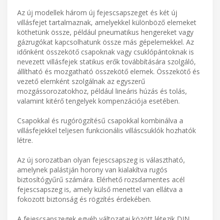
Az új modellek három új fejescsapszeget és két új
villásfejet tartalmaznak, amelyekkel különböző elemeket
köthetünk össze, például pneumatikus hengereket vagy
gázrugókat kapcsolhatunk össze más gépelemekkel. Az
időnként összekötő csapoknak vagy csuklópántoknak is
nevezett villásfejek statikus erők továbbítására szolgáló,
állítható és mozgatható összekötő elemek. Összekötő és
vezető elemként szolgálnak az egyszerű
mozgássorozatokhoz, például lineáris húzás és tolás,
valamint kitérő tengelyek kompenzációja esetében.
Csapokkal és rugórögzítésű csapokkal kombinálva a
villásfejekkel teljesen funkcionális villáscsuklók hozhatók
létre.
Az új sorozatban olyan fejescsapszeg is választható,
amelynek palástján horony van kialakítva rugós
biztosítógyűrű számára. Elérhető rozsdamentes acél
fejescsapszeg is, amely külső menettel van ellátva a
fokozott biztonság és rögzítés érdekében.
A fejescsapszegek egyéb változatai között létezik DIN