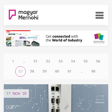
1
...
51
52
53
54
55
56
58
59
60
61
...
98
57
17
NOV.
'20