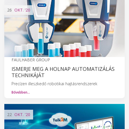
26
OKT.
'20
FAULHABER GROUP
ISMERJE MEG A HOLNAP AUTOMATIZÁLÁS
TECHNIKÁJÁT
Precízen illeszkedő robotikai hajtásrendszerek
Bővebben…
22
OKT.
'20