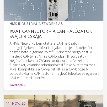
HMS INDUSTRIAL NETWORKS AB
IXXAT CANNECTOR – A CAN HÁLÓZATOK
SVÁJCI BICSKÁJA
A HMS Networks bemutatta a CAN hálózatok
adatgyűjtőjeként, hálózati hídjaként és jelerősítőjeként
®
használható rugalmas Ixxat
CANnector megoldást. A
meglévő CAN@net NT és CANbridge NT sorozatok
kiegészítéseként a CANnector újabb interfészeket és
funkciókat, valamint adatnaplózási funkciókat tartalmaz.
Mivel kompatibilis a CAN@net NT és a CANbridge NT
sorozatokkal, a CANnector a meglévő telepítések egyszerű
bővítését teszi lehetővé.
Bővebben…
11
NOV.
'20