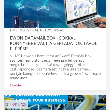
HMS INDUSTRIAL NETWORKS AB
EWON DATAMAILBOX - SOKKAL
KÖNNYEBBÉ VÁLT A GÉPI ADATOK TÁVOLI
ELÉRÉSE!
®
A HMS Networks bemutatta az Ewon
DataMailbox
szoftvert, egy biztonságos freemium felhőalapú
megoldást, amely lehetővé teszi a gépgyártók és a
cégtulajdonosok számára azt, hogy a világ bármely
pontján könnyen hozzáférhessenek a gépeikről származó
adatokhoz.
Bővebben…
21
OKT.
'20