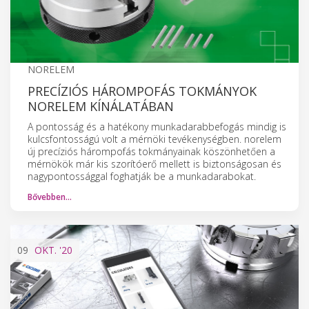
NORELEM
PRECÍZIÓS HÁROMPOFÁS TOKMÁNYOK
NORELEM KÍNÁLATÁBAN
A pontosság és a hatékony munkadarabbefogás mindig is
kulcsfontosságú volt a mérnöki tevékenységben. norelem
új precíziós hárompofás tokmányainak köszönhetően a
mérnökök már kis szorítóerő mellett is biztonságosan és
nagypontossággal foghatják be a munkadarabokat.
Bővebben…
09
OKT.
'20