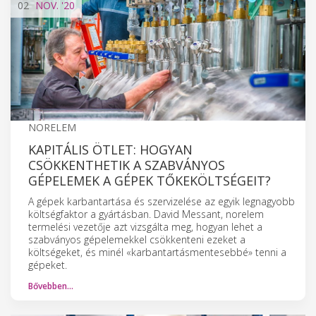
02
NOV.
'20
NORELEM
KAPITÁLIS ÖTLET: HOGYAN
CSÖKKENTHETIK A SZABVÁNYOS
GÉPELEMEK A GÉPEK TŐKEKÖLTSÉGEIT?
A gépek karbantartása és szervizelése az egyik legnagyobb
költségfaktor a gyártásban. David Messant, norelem
termelési vezetője azt vizsgálta meg, hogyan lehet a
szabványos gépelemekkel csökkenteni ezeket a
költségeket, és minél «karbantartásmentesebbé» tenni a
gépeket.
Bővebben…