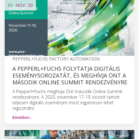
05
NOV.
'20
PEPPERL+FUCHS FACTORY AUTOMATION
A PEPPERL+FUCHS FOLYTATJA DIGITÁLIS
ESEMÉNYSOROZATÁT, ÉS MEGHÍVJA ÖNT A
MÁSODIK ONLINE SUMMIT RENDEZVÉNYRE
A Pepperl+Fuchs meghívja Önt második Online Summit
rendezvényre. A 2020. november 17-19. között tartott
teljesen digitális eseményre most ingyenesen lehet
regisztrálni.
Bővebben…