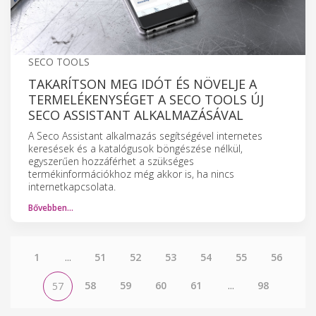
SECO TOOLS
TAKARÍTSON MEG IDÓT ÉS NÖVELJE A
TERMELÉKENYSÉGET A SECO TOOLS ÚJ
SECO ASSISTANT ALKALMAZÁSÁVAL
A Seco Assistant alkalmazás segítségével internetes
keresések és a katalógusok böngészése nélkül,
egyszerűen hozzáférhet a szükséges
termékinformációkhoz még akkor is, ha nincs
internetkapcsolata.
Bővebben…
1
...
51
52
53
54
55
56
58
59
60
61
...
98
57