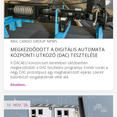
RAIL CARGO GROUP NEWS
MEGKEZDŐDÖTT A DIGITÁLIS AUTOMATA
KÖZPONTI ÜTKÖZŐ (DAC) TESZTELÉSE
A DAC4EU konzorcium keretében októberben
megkezdődött a DAC tesztelési programja. Ennek során a
négy DAC prototípust egy meghatározott eljárás szerint
különböző vizsgálatoknak vetik alá.
Bővebben…
10
NOV.
'20