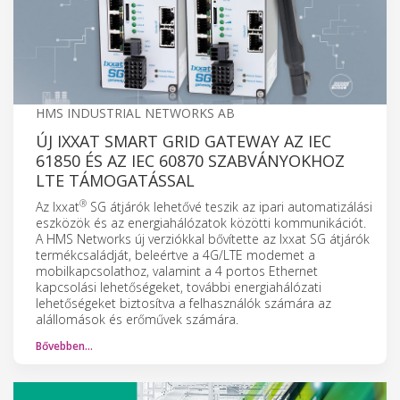
HMS INDUSTRIAL NETWORKS AB
ÚJ IXXAT SMART GRID GATEWAY AZ IEC
61850 ÉS AZ IEC 60870 SZABVÁNYOKHOZ
LTE TÁMOGATÁSSAL
®
Az Ixxat
SG átjárók lehetővé teszik az ipari automatizálási
eszközök és az energiahálózatok közötti kommunikációt.
A HMS Networks új verziókkal bővítette az Ixxat SG átjárók
termékcsaládját, beleértve a 4G/LTE modemet a
mobilkapcsolathoz, valamint a 4 portos Ethernet
kapcsolási lehetőségeket, további energiahálózati
lehetőségeket biztosítva a felhasználók számára az
alállomások és erőművek számára.
Bővebben…