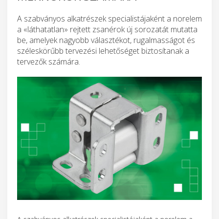
A szabványos alkatrészek specialistájaként a norelem
a «láthatatlan» rejtett zsanérok új sorozatát mutatta
be, amelyek nagyobb választékot, rugalmasságot és
széleskörűbb tervezési lehetőséget biztosítanak a
tervezők számára.