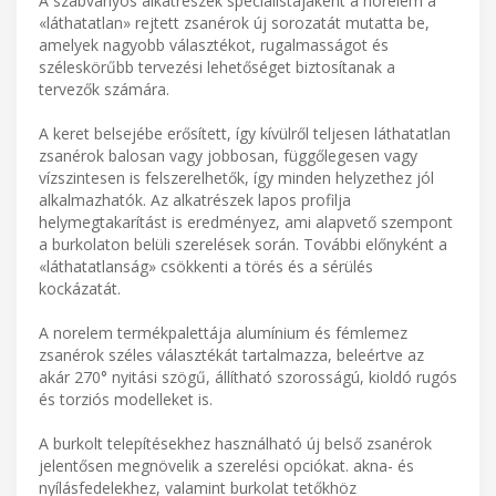
A szabványos alkatrészek specialistájaként a norelem a
«láthatatlan» rejtett zsanérok új sorozatát mutatta be,
amelyek nagyobb választékot, rugalmasságot és
széleskörűbb tervezési lehetőséget biztosítanak a
tervezők számára.
A keret belsejébe erősített, így kívülről teljesen láthatatlan
zsanérok balosan vagy jobbosan, függőlegesen vagy
vízszintesen is felszerelhetők, így minden helyzethez jól
alkalmazhatók. Az alkatrészek lapos profilja
helymegtakarítást is eredményez, ami alapvető szempont
a burkolaton belüli szerelések során. További előnyként a
«láthatatlanság» csökkenti a törés és a sérülés
kockázatát.
A norelem termékpalettája alumínium és fémlemez
zsanérok széles választékát tartalmazza, beleértve az
akár 270° nyitási szögű, állítható szorosságú, kioldó rugós
és torziós modelleket is.
A burkolt telepítésekhez használható új belső zsanérok
jelentősen megnövelik a szerelési opciókat. akna- és
nyílásfedelekhez, valamint burkolat tetőkhöz