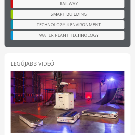
RAILWAY
SMART BUILDING
TECHNOLOGY 4 ENVIRONMENT
WATER PLANT TECHNOLOGY
LEGÚJABB VIDEÓ