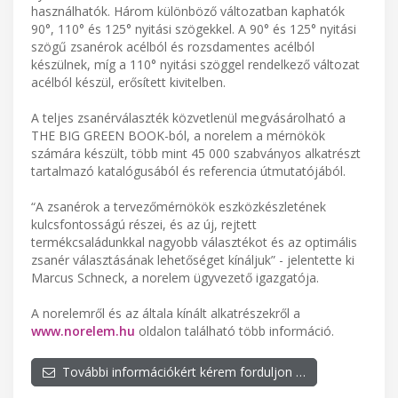
használhatók. Három különböző változatban kaphatók
90°, 110° és 125° nyitási szögekkel. A 90° és 125° nyitási
szögű zsanérok acélból és rozsdamentes acélból
készülnek, míg a 110° nyitási szöggel rendelkező változat
acélból készül, erősített kivitelben.
A teljes zsanérválaszték közvetlenül megvásárolható a
THE BIG GREEN BOOK-ból, a norelem a mérnökök
számára készült, több mint 45 000 szabványos alkatrészt
tartalmazó katalógusából és referencia útmutatójából.
“A zsanérok a tervezőmérnökök eszközkészletének
kulcsfontosságú részei, és az új, rejtett
termékcsaládunkkal nagyobb választékot és az optimális
zsanér választásának lehetőséget kínáljuk” - jelentette ki
Marcus Schneck, a norelem ügyvezető igazgatója.
A norelemről és az általa kínált alkatrészekről a
www.norelem.hu
oldalon található több információ.
További információkért kérem forduljon …