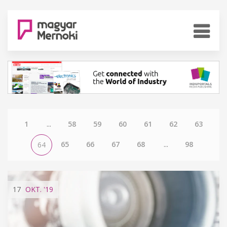
1
...
58
59
60
61
62
63
65
66
67
68
...
98
64
17
OKT.
'19