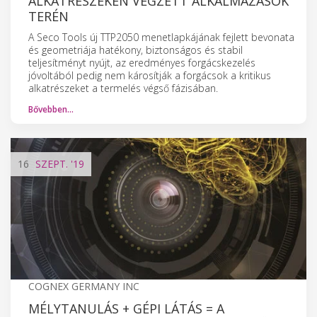
ALKATRÉSZEKEN VÉGZETT ALKALMAZÁSOK
TERÉN
A Seco Tools új TTP2050 menetlapkájának fejlett bevonata
és geometriája hatékony, biztonságos és stabil
teljesítményt nyújt, az eredményes forgácskezelés
jóvoltából pedig nem károsítják a forgácsok a kritikus
alkatrészeket a termelés végső fázisában.
Bővebben…
16
SZEPT.
'19
COGNEX GERMANY INC
MÉLYTANULÁS + GÉPI LÁTÁS = A