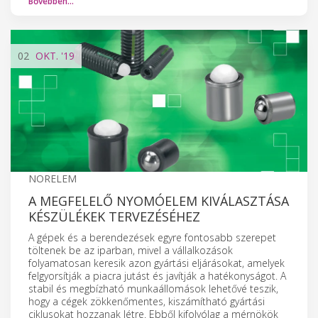
Bővebben…
02
OKT.
'19
NORELEM
A MEGFELELŐ NYOMÓELEM KIVÁLASZTÁSA
KÉSZÜLÉKEK TERVEZÉSÉHEZ
A gépek és a berendezések egyre fontosabb szerepet
töltenek be az iparban, mivel a vállalkozások
folyamatosan keresik azon gyártási eljárásokat, amelyek
felgyorsítják a piacra jutást és javítják a hatékonyságot. A
stabil és megbízható munkaállomások lehetővé teszik,
hogy a cégek zökkenőmentes, kiszámítható gyártási
ciklusokat hozzanak létre. Ebből kifolyólag a mérnökök