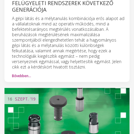
FELÜGYELETI RENDSZEREK KÖVETKEZŐ
GENERÁCIÓJA
A gépi látás és a mélytanulás kombinációja erős alapot ad
a vállalatoknak mind az operatív működés, mind a
befektetésarányos megtérülés vonatkozásában. A
beruházások megtérülésének maximalizálása
szempontjából elengedhetetlen tehát a hagyományos
gépi látás és a mélytanulás közötti különbségek
felkutatása, valamint annak megértése, hogy ezek a
technológiák kiegészítik egymást – nem pedig
versenyeznek egymással, vagy helyettesítik egymást. Jelen
cikk ezt a kérdéskört hivatott tisztázni.
Bővebben…
16
SZEPT.
'19