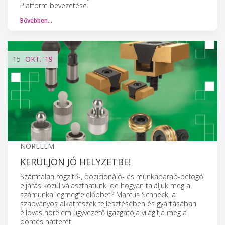
Platform bevezetése.
Bővebben…
15
OKT.
'19
NORELEM
KERÜLJÖN JÓ HELYZETBE!
Számtalan rögzítő-, pozicionáló- és munkadarab-befogó
eljárás közül választhatunk, de hogyan találjuk meg a
számunka legmegfelelőbbet? Marcus Schneck, a
szabványos alkatrészek fejlesztésében és gyártásában
éllovas norelem ügyvezető igazgatója világítja meg a
döntés hátterét.