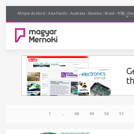
Afrique du Nord
Asia-Pacific
Australia
Benelux
Brasil
中国
Deu
1
...
48
49
50
51