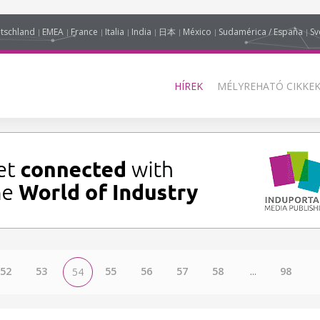
tschland
EMEA
France
Italia
India
日本
México
Sudamérica / España
Sv
HÍREK
MÉLYREHATÓ CIKKEK
52
53
55
56
57
58
...
98
54