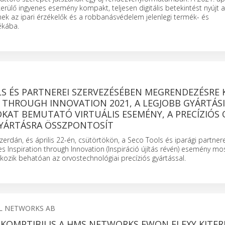
kerülő ingyenes esemény kompakt, teljesen digitális betekintést nyújt a
ek az ipari érzékelők és a robbanásvédelem jelenlegi termék- és
ékába.
LS ÉS PARTNEREI SZERVEZÉSÉBEN MEGRENDEZÉSRE
 THROUGH INNOVATION 2021, A LEGJOBB GYÁRTÁSI
KAT BEMUTATÓ VIRTUÁLIS ESEMÉNY, A PRECÍZIÓS 
YÁRTÁSRA ÖSSZPONTOSÍT
szerdán, és április 22-én, csütörtökön, a Seco Tools és iparági partnerei
 Inspiration through Innovation (Inspiráció újítás révén) esemény mos
kozik behatóan az orvostechnológiai precíziós gyártással.
L NETWORKS AB
KOMPTIBILIS A HMS NETWORKS EWON FLEXY KITER