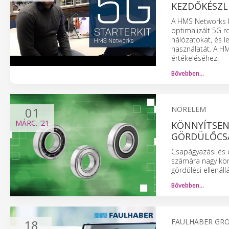
KEZDŐKÉSZL
A HMS Networks b
optimalizált 5G r
hálózatokat, és l
használatát. A HMS
értékeléséhez.
Bővebben…
01
NORELEM
MÁRC.
'21
KÖNNYÍTSEN
GÖRDÜLŐCSA
Csapágyazási és 
számára nagy kön
gördülési ellenál
Bővebben…
18
FAULHABER GR