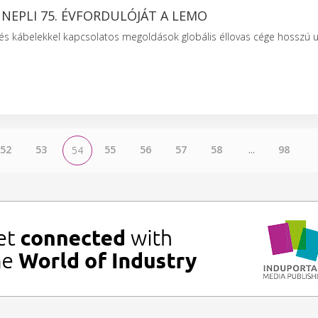
NEPLI 75. ÉVFORDULÓJÁT A LEMO
és kábelekkel kapcsolatos megoldások globális éllovas cége hosszú ut
52
53
55
56
57
58
...
98
54