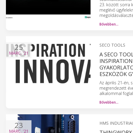
23. között sorra 
meglévő ügyfelekn
megoldásválaszt
Bővebben…
25
SECO TOOLS
MÁRC.
'21
A SECO TOO
INSPIRATION
GYAKORLATO
ESZKÖZÖK G
Az április 21-én, 
megrendezett éves
alkalommal foglal
Bővebben…
23
HMS INDUSTRIA
MÁRC.
'21
THINGWORX 