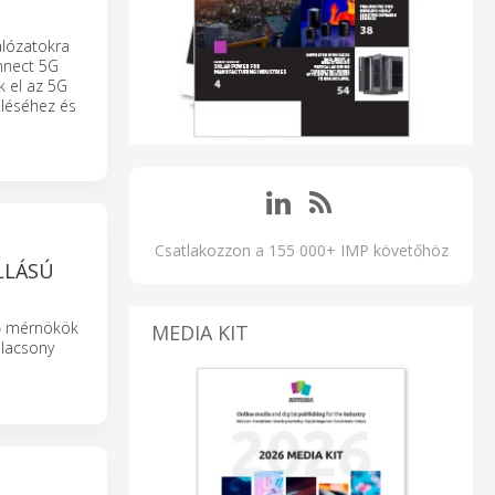
lózatokra
onnect 5G
k el az 5G
teléséhez és
Csatlakozzon a 155 000+ IMP követőhöz
LLÁSÚ
ző mérnökök
MEDIA KIT
alacsony