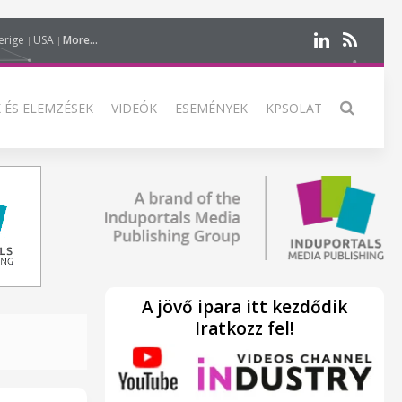
erige
USA
More...
 ÉS ELEMZÉSEK
VIDEÓK
ESEMÉNYEK
KPSOLAT
A jövő ipara itt kezdődik
Iratkozz fel!