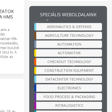
ÓZATOK
SPECIÁLIS WEBOLDALAINK
 A HMS
AERONAUTICS & DEFENSE
 ami a
dei
AGRICULTURE TECHNOLOGY
rhatóan 6%-
b növekedés,
AUTOMATION
erepi buszok
 tesz ki. A
AUTOMOTIVE
lőzte az
CHECKOUT TECHNOLOGY
CONSTRUCTION EQUIPMENT
DATACENTER TECHNOLOGY
ELECTRONICS
FOOD PROCESS & PACKAGING
INTRALOGISTICS
lis 19. és