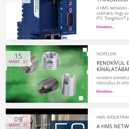
A HMS Networks á
számára, hogy a
®
PTC ThingWorx
p
Bővebben…
15
NORELEM
MÁRC.
'21
RENDKÍVÜL 
KÍNÁLATÁBA
norelem önmetsző
robusztus és erő
Bővebben…
09
HMS INDUSTRIA
MÁRC.
'21
A HMS NETWO