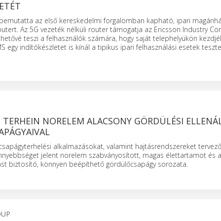
ETÉT
emutatta az első kereskedelmi forgalomban kapható, ipari magánhá
outert. Az 5G vezeték nélküli router támogatja az Ericsson Industry C
ehetővé teszi a felhasználók számára, hogy saját telephelyükön kezdjé
 egy indítókészletet is kínál a tipikus ipari felhasználási esetek tesz
 TERHEIN NORELEM ALACSONY GÖRDÜLÉSI ELLENÁ
PÁGYAIVAL
csapágyterhelési alkalmazásokat, valamint hajtásrendszereket terve
nyebbséget jelent norelem szabványosított, magas élettartamot és 
lást biztosító, könnyen beépíthető gördülőcsapágy sorozata.
OUP