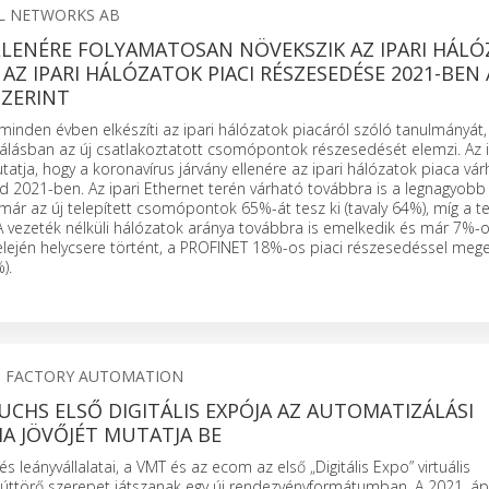
L NETWORKS AB
LLENÉRE FOLYAMATOSAN NÖVEKSZIK AZ IPARI HÁL
AZ IPARI HÁLÓZATOK PIACI RÉSZESEDÉSE 2021-BEN
ZERINT
inden évben elkészíti az ipari hálózatok piacáról szóló tanulmányát,
álásban az új csatlakoztatott csomópontok részesedését elemzi. Az i
atja, hogy a koronavírus járvány ellenére az ipari hálózatok piaca vá
d 2021-ben. Az ipari Ethernet terén várható továbbra is a legnagyob
 már az új telepített csomópontok 65%-át tesz ki (tavaly 64%), míg a t
A vezeték nélküli hálózatok aránya továbbra is emelkedik és már 7%-ot
elején helycsere történt, a PROFINET 18%-os piaci részesedéssel mege
).
S FACTORY AUTOMATION
UCHS ELSŐ DIGITÁLIS EXPÓJA AZ AUTOMATIZÁLÁSI
A JÖVŐJÉT MUTATJA BE
 leányvállalatai, a VMT és az ecom az első „Digitális Expo” virtuális
l úttörő szerepet játszanak egy új rendezvényformátumban. A 2021. ápri