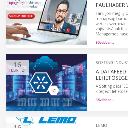
FEBR.
'21
FAULHABER 
Tanuljon meg új d
manapság bárhonn
webes szemináriu
zajhatásának fej
Managerhez hasonl
Bővebben…
16
SOFTING INDUS
FEBR.
'21
A DATAFEED 
LEHETŐSÉGE
A Softing dataFEE
kiterjedt lehetős
Bővebben…
16
LEMO