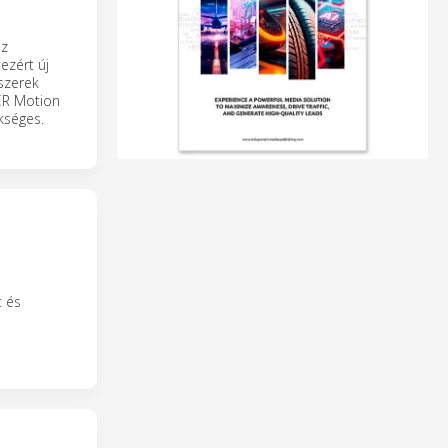
ez
ezért új
szerek
ER Motion
kséges.
t és