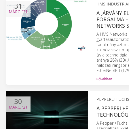
31
HMS INDUSTRIA
MÁRC.
'21
A JÁRVÁNY E
FORGALMA – 
NETWORKS S
A HMS Networks m
gyártásautomatiz
tanulmány azt mut
kal növekszik maj
így a technológia
aránya 28% (30). 
hálózati rangsor 
EtherNet/IP-t (17%
Bővebben…
30
PEPPERL+FUCH
MÁRC.
'21
A PEPPERL+F
TECHNOLÓGI
A Pepperl+Fuchs és
szakkiállításukka