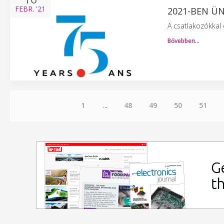
FEBR.
'21
2021-BEN ÜN
A csatlakozókkal 
Bővebben…
1
...
48
49
50
51