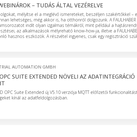
WEBINÁROK – TUDÁS ÁLTAL VEZÉRELVE
olgokat, mélyítse el a meglévő ismereteket, beszéljen szakértőkkel – 
an lehetséges, még akkor is, ha otthonról dolgozunk. A FAULHABER 
msorozatot indít olyan izgalmas témákról, mint például a hajtásrend
lesztései, az alkalmazások mélyreható know-how-ja, illetve a FAULHAB
ó hasznos eszközök. A részvétel ingyenes, csak egy regisztráció szü
TRIAL AUTOMATION GMBH
OPC SUITE EXTENDED NÖVELI AZ ADATINTEGRÁCIÓ
IT
D OPC Suite Extended új V5.10 verziója MQTT előfizetői funkcionalitás
égeket kínál az adatfeldolgozásban.