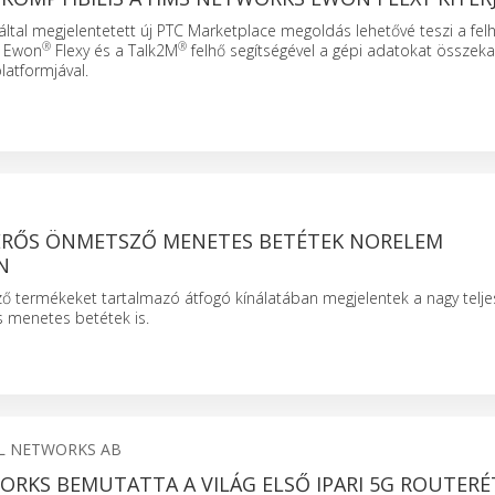
ltal megjelentetett új PTC Marketplace megoldás lehetővé teszi a fel
®
®
z Ewon
Flexy és a Talk2M
felhő segítségével a gépi adatokat összeka
latformjával.
ERŐS ÖNMETSZŐ MENETES BETÉTEK NORELEM
N
 termékeket tartalmazó átfogó kínálatában megjelentek a nagy telje
s menetes betétek is.
L NETWORKS AB
RKS BEMUTATTA A VILÁG ELSŐ IPARI 5G ROUTERÉ