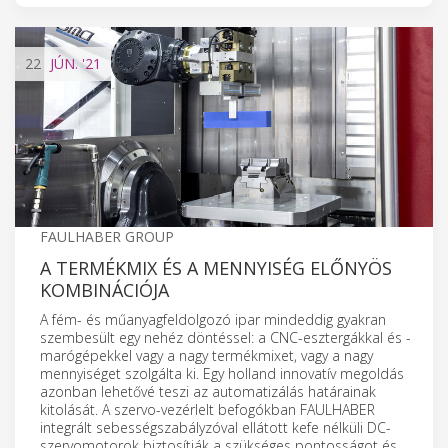
22
JÚN.
'21
FAULHABER GROUP
A TERMÉKMIX ÉS A MENNYISÉG ELŐNYÖS
KOMBINÁCIÓJA
A fém- és műanyagfeldolgozó ipar mindeddig gyakran
szembesült egy nehéz döntéssel: a CNC-esztergákkal és -
marógépekkel vagy a nagy termékmixet, vagy a nagy
mennyiséget szolgálta ki. Egy holland innovatív megoldás
azonban lehetővé teszi az automatizálás határainak
kitolását. A szervo-vezérlelt befogókban FAULHABER
integrált sebességszabályzóval ellátott kefe nélküli DC-
szervomotorok biztosítják a szükséges pontosságot és