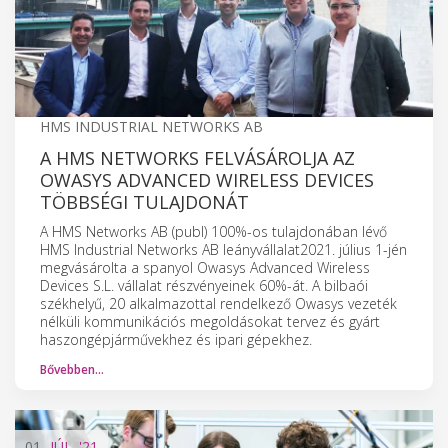
HMS INDUSTRIAL NETWORKS AB
A HMS NETWORKS FELVÁSÁROLJA AZ
OWASYS ADVANCED WIRELESS DEVICES
TÖBBSÉGI TULAJDONÁT
A HMS Networks AB (publ) 100%-os tulajdonában lévő
HMS Industrial Networks AB leányvállalat2021. július 1-jén
megvásárolta a spanyol Owasys Advanced Wireless
Devices S.L. vállalat részvényeinek 60%-át. A bilbaói
székhelyű, 20 alkalmazottal rendelkező Owasys vezeték
nélküli kommunikációs megoldásokat tervez és gyárt
haszongépjárművekhez és ipari gépekhez.
Bővebben…
01
JÚL.
'21