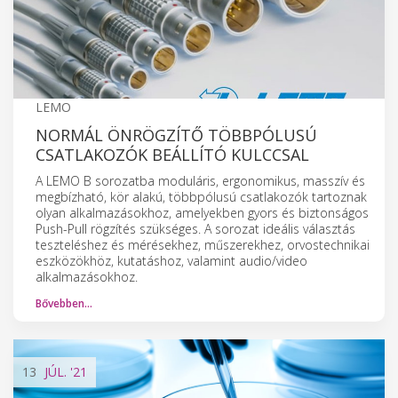
LEMO
NORMÁL ÖNRÖGZÍTŐ TÖBBPÓLUSÚ
CSATLAKOZÓK BEÁLLÍTÓ KULCCSAL
A LEMO B sorozatba moduláris, ergonomikus, masszív és
megbízható, kör alakú, többpólusú csatlakozók tartoznak
olyan alkalmazásokhoz, amelyekben gyors és biztonságos
Push-Pull rögzítés szükséges. A sorozat ideális választás
teszteléshez és mérésekhez, műszerekhez, orvostechnikai
eszközökhöz, kutatáshoz, valamint audio/video
alkalmazásokhoz.
Bővebben…
13
JÚL.
'21