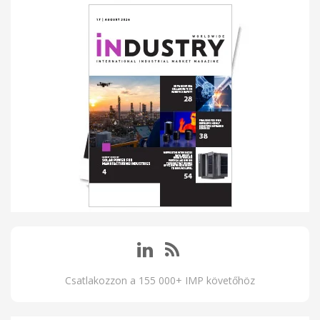
Csatlakozzon a 155 000+ IMP követőhöz