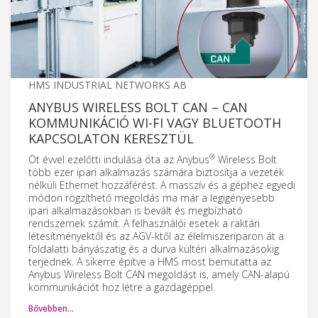
HMS INDUSTRIAL NETWORKS AB
ANYBUS WIRELESS BOLT CAN – CAN
KOMMUNIKÁCIÓ WI-FI VAGY BLUETOOTH
KAPCSOLATON KERESZTÜL
®
Öt évvel ezelőtti indulása óta az Anybus
Wireless Bolt
több ezer ipari alkalmazás számára biztosítja a vezeték
nélküli Ethernet hozzáférést. A masszív és a géphez egyedi
módon rögzíthető megoldás ma már a legigényesebb
ipari alkalmazásokban is bevált és megbízható
rendszernek számít. A felhasználói esetek a raktári
létesítményektől és az AGV-ktől az élelmiszeriparon át a
földalatti bányászatig és a durva kültéri alkalmazásokig
terjednek. A sikerre építve a HMS most bemutatta az
Anybus Wireless Bolt CAN megoldást is, amely CAN-alapú
kommunikációt hoz létre a gazdagéppel.
Bővebben…