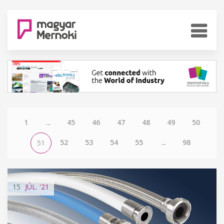
1
...
45
46
47
48
49
50
52
53
54
55
...
98
51
15
JÚL.
'21