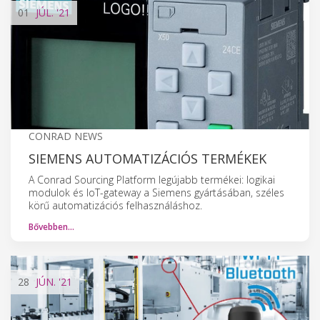
01
JÚL.
'21
CONRAD NEWS
SIEMENS AUTOMATIZÁCIÓS TERMÉKEK
A Conrad Sourcing Platform legújabb termékei: logikai
modulok és IoT-gateway a Siemens gyártásában, széles
körű automatizációs felhasználáshoz.
Bővebben…
28
JÚN.
'21