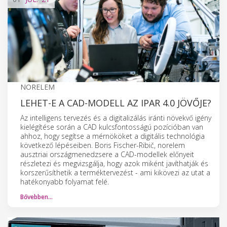
NORELEM
LEHET-E A CAD-MODELL AZ IPAR 4.0 JÖVŐJE?
Az intelligens tervezés és a digitalizálás iránti növekvő igény
kielégítése során a CAD kulcsfontosságú pozícióban van
ahhoz, hogy segítse a mérnököket a digitális technológia
következő lépéseiben. Boris Fischer-Ribič, norelem
ausztriai országmenedzsere a CAD-modellek előnyeit
részletezi és megvizsgálja, hogy azok miként javíthatják és
korszerűsíthetik a terméktervezést - ami kikövezi az utat a
hatékonyabb folyamat felé.
Bővebben…