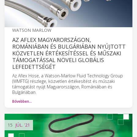
WATSON MARLOW
AZ AFLEX MAGYARORSZÁGON,
ROMÁNIÁBAN ÉS BULGÁRIÁBAN NYÚJTOTT
KÖZVETLEN ÉRTÉKESÍTÉSSEL ÉS MŰSZAKI
TÁMOGATÁSSAL NÖVELI GLOBÁLIS
LEFEDETTSÉGÉT
Az Aflex Hose, a Watson-Marlow Fluid Technology Group
(WMFTG) részlege, közvetlen értékesítést és műszaki
támogatást nyújt Magyarországon, Romániában és
Bulgáriában.
Bővebben…
15
JÚL.
'21