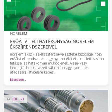
NORELEM
ERŐÁTVITELI HATÉKONYSÁG NORELEM
ÉKSZÍJRENDSZEREIVEL
norelem ékszíj- és ékszíjtárcsa-választéka biztosítja, hogy
erőátviteli rendszerek nagy nyomatékátvitel mellett is sima
futással és hatékonyan működjenek. A szíj- vagy
lánchajtáshoz tervezett választék nagy nyomaték
átadására, átvitelére képes.
Bővebben…
14
JÚL.
'21