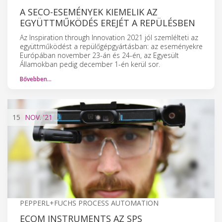
A SECO-ESEMÉNYEK KIEMELIK AZ
EGYÜTTMŰKÖDÉS EREJÉT A REPÜLÉSBEN
Az Inspiration through Innovation 2021 jól szemlélteti az
együttműködést a repülőgépgyártásban: az eseményekre
Európában november 23-án és 24-én, az Egyesült
Államokban pedig december 1-én kerül sor.
Bővebben…
15
NOV.
'21
PEPPERL+FUCHS PROCESS AUTOMATION
ECOM INSTRUMENTS AZ SPS