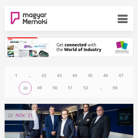
1
...
42
43
44
45
46
47
49
50
51
52
...
98
48
23
NOV.
'21