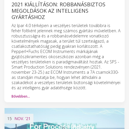
2021 KIÁLLÍTÁSON: ROBBANÁSBIZTOS
MEGOLDÁSOK AZ INTELLIGENS
GYÁRTÁSHOZ
Az Ipar 4.0 térképen a veszélyes területek továbbra is
fehér foltként jelennek meg számos gyártási műveletben. A
robusztusságra és a robbanásvédelemre vonatkozó
követelmények magasak, a terület túl szerteágazó, a
csatlakoztathatóság pedig gyakran korlátozott. A
Pepperl+Fuchs ECOM Instruments márkájának
gyújtószikramentes okoseszközei azonban még a
veszélyes területeken is paradigmaváltást hoztak. Az SPS -
Smart Production Solutions rendezvényen (2021.
november 23-25.) az ECOM Instruments a 7A csarnok330-
as standján mutatja be, hogyan lehet áthidalni a
szakadékot a veszélyes területek biztonsági követelményei
és az intelligens gyár adatéhsége között.
Bővebben…
15
NOV.
'21