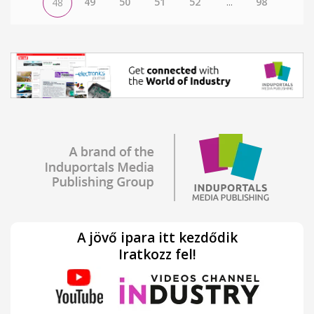
49
50
51
52
...
98
48
A jövő ipara itt kezdődik
Iratkozz fel!