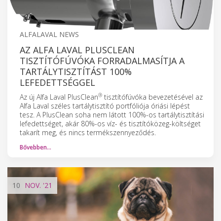
ALFALAVAL NEWS
AZ ALFA LAVAL PLUSCLEAN
TISZTÍTÓFÚVÓKA FORRADALMASÍTJA A
TARTÁLYTISZTÍTÁST 100%
LEFEDETTSÉGGEL
®
Az új Alfa Laval PlusClean
tisztítófúvóka bevezetésével az
Alfa Laval széles tartálytisztító portfóliója óriási lépést
tesz. A PlusClean soha nem látott 100%-os tartálytisztítási
lefedettséget, akár 80%-os víz- és tisztítóközeg-költséget
takarít meg, és nincs termékszennyeződés.
Bővebben…
10
NOV.
'21