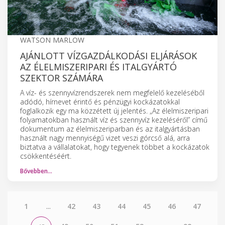
WATSON MARLOW
AJÁNLOTT VÍZGAZDÁLKODÁSI ELJÁRÁSOK
AZ ÉLELMISZERIPARI ÉS ITALGYÁRTÓ
SZEKTOR SZÁMÁRA
A víz- és szennyvízrendszerek nem megfelelő kezeléséből
adódó, hírnevet érintő és pénzügyi kockázatokkal
foglalkozik egy ma közzétett új jelentés. „Az élelmiszeripari
folyamatokban használt víz és szennyvíz kezeléséről” című
dokumentum az élelmiszeriparban és az italgyártásban
használt nagy mennyiségű vizet veszi górcső alá, arra
biztatva a vállalatokat, hogy tegyenek többet a kockázatok
csökkentéséért.
Bővebben…
1
...
42
43
44
45
46
47