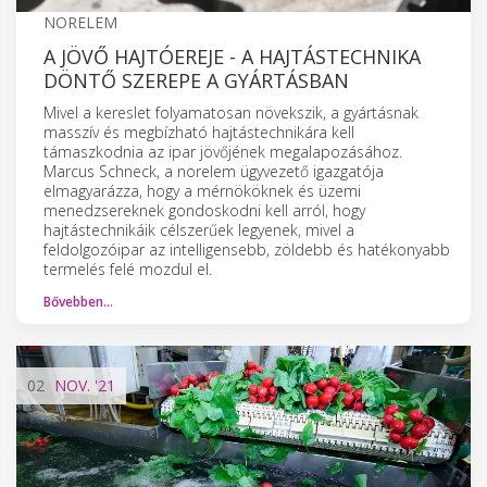
NORELEM
A JÖVŐ HAJTÓEREJE - A HAJTÁSTECHNIKA
DÖNTŐ SZEREPE A GYÁRTÁSBAN
Mivel a kereslet folyamatosan növekszik, a gyártásnak
masszív és megbízható hajtástechnikára kell
támaszkodnia az ipar jövőjének megalapozásához.
Marcus Schneck, a norelem ügyvezető igazgatója
elmagyarázza, hogy a mérnököknek és üzemi
menedzsereknek gondoskodni kell arról, hogy
hajtástechnikáik célszerűek legyenek, mivel a
feldolgozóipar az intelligensebb, zöldebb és hatékonyabb
termelés felé mozdul el.
Bővebben…
02
NOV.
'21