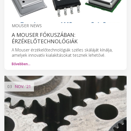
MOUSER NEWS
A MOUSER FÓKUSZÁBAN:
ÉRZÉKELŐTECHNOLÓGIÁK
A Mouser érzékelőtechnológiák széles skáláját kínálja,
amelyek innovatív kialakításokat tesznek lehetővé.
Bővebben…
03
NOV.
'21