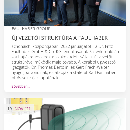
FAULHABER GROUP
ÚJ VEZETŐI STRUKTÚRA A FAULHABER
schönaichi központjában. 2022 januárjától – a Dr. Fritz
Faulhaber GmbH & Co. KG fennállásának 75. évfordulóján
– a hajtásrendszerekre szakosodott vállalat új vezetői
struktúrával működik majd tovább. A korábbi ügyvezető
igazgatók, Dr. Thomas Bertolini és Gert Frech-Walter
nyugdíjba vonulnak, és átadják a stafétát Karl Faulhaber
ötfős vezetői csapatának.
Bővebben…
19
NOV.
'21