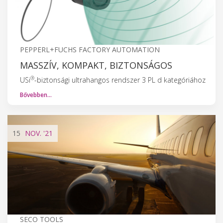
PEPPERL+FUCHS FACTORY AUTOMATION
MASSZÍV, KOMPAKT, BIZTONSÁGOS
®
USi
-biztonsági ultrahangos rendszer 3 PL d kategóriához
Bővebben…
15
NOV.
'21
SECO TOOLS