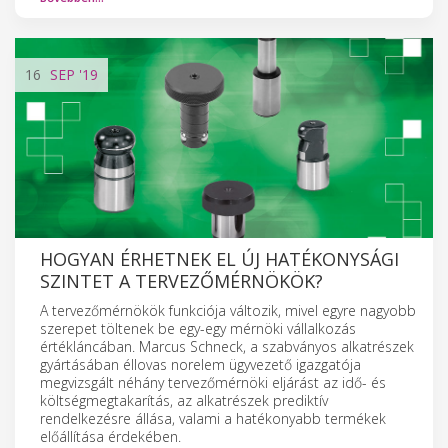
16
SEP
'19
HOGYAN ÉRHETNEK EL ÚJ HATÉKONYSÁGI
SZINTET A TERVEZŐMÉRNÖKÖK?
A tervezőmérnökök funkciója változik, mivel egyre nagyobb
szerepet töltenek be egy-egy mérnöki vállalkozás
értékláncában. Marcus Schneck, a szabványos alkatrészek
gyártásában éllovas norelem ügyvezető igazgatója
megvizsgált néhány tervezőmérnöki eljárást az idő- és
költségmegtakarítás, az alkatrészek prediktív
rendelkezésre állása, valami a hatékonyabb termékek
előállítása érdekében.