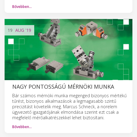
Bővebben…
19
AUG
'19
NAGY PONTOSSÁGÚ MÉRNÖKI MUNKA
Bár számos mérnöki munka megenged bizonyos mértékű
tűrést, bizonyos alkalmazások a legmagasabb szintű
precizitást követelik meg. Marcus Schneck, a norelem
ügyvezető igazgatójának elmondása szerint ezt csak a
megfelelő mérőalkatrészekkel lehet biztosítani.
Bővebben…