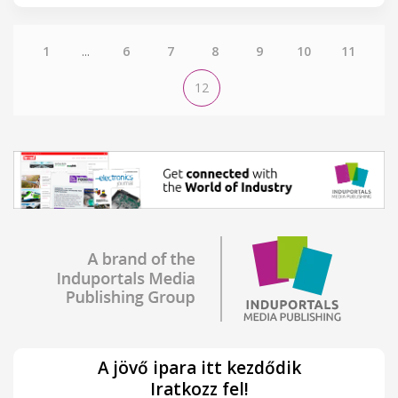
1
...
6
7
8
9
10
11
12
A jövő ipara itt kezdődik
Iratkozz fel!