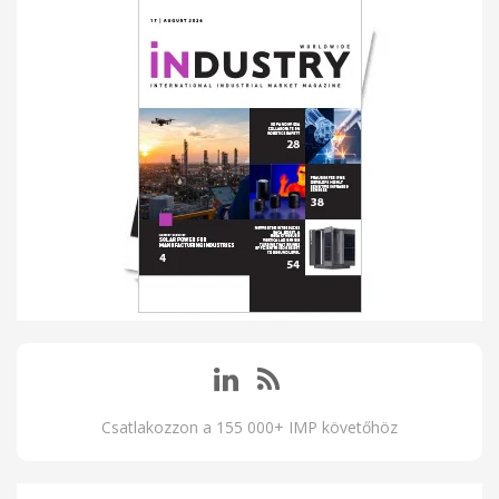
Csatlakozzon a 155 000+ IMP követőhöz