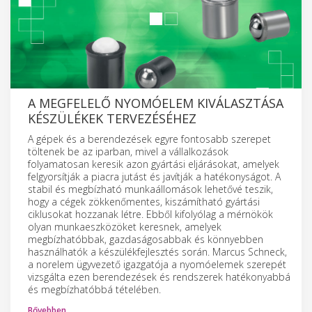
A MEGFELELŐ NYOMÓELEM KIVÁLASZTÁSA
KÉSZÜLÉKEK TERVEZÉSÉHEZ
A gépek és a berendezések egyre fontosabb szerepet
töltenek be az iparban, mivel a vállalkozások
folyamatosan keresik azon gyártási eljárásokat, amelyek
felgyorsítják a piacra jutást és javítják a hatékonyságot. A
stabil és megbízható munkaállomások lehetővé teszik,
hogy a cégek zökkenőmentes, kiszámítható gyártási
ciklusokat hozzanak létre. Ebből kifolyólag a mérnökök
olyan munkaeszközöket keresnek, amelyek
megbízhatóbbak, gazdaságosabbak és könnyebben
használhatók a készülékfejlesztés során. Marcus Schneck,
a norelem ügyvezető igazgatója a nyomóelemek szerepét
vizsgálta ezen berendezések és rendszerek hatékonyabbá
és megbízhatóbbá tételében.
Bővebben…