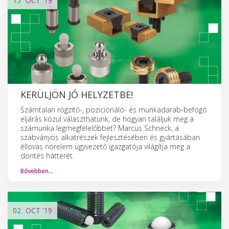
15
OCT
'19
KERÜLJÖN JÓ HELYZETBE!
Számtalan rögzítő-, pozicionáló- és munkadarab-befogó
eljárás közül választhatunk, de hogyan találjuk meg a
számunka legmegfelelőbbet? Marcus Schneck, a
szabványos alkatrészek fejlesztésében és gyártásában
éllovas norelem ügyvezető igazgatója világítja meg a
döntés hátterét.
Bővebben…
02
OCT
'19