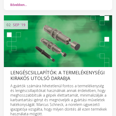
Bővebben…
02
SEP
'19
LENGÉSCSILLAPÍTÓK: A TERMELÉKENYSÉGI
KIRAKÓS UTOLSÓ DARABJA
A gyártók számára hihetetlenül fontos a termelékenység
és lengéscsillapítókat használnak annak érdekében, hogy
meghosszabbítsák a gépek élettartamát, minimalizálják a
karbantartási igényt és megnöveljék a gyártási műveletek
hatékonyságát. Marcus Schneck, a norelem ügyvezető
igazgatója vizsgálta, hogy milyen döntés áll ezen termékek
használata mögött.