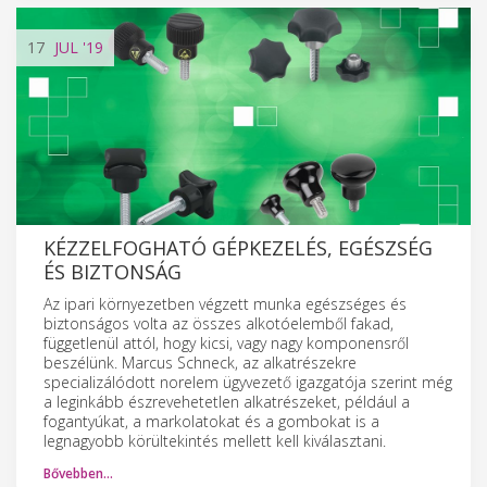
17
JUL
'19
KÉZZELFOGHATÓ GÉPKEZELÉS, EGÉSZSÉG
ÉS BIZTONSÁG
Az ipari környezetben végzett munka egészséges és
biztonságos volta az összes alkotóelemből fakad,
függetlenül attól, hogy kicsi, vagy nagy komponensről
beszélünk. Marcus Schneck, az alkatrészekre
specializálódott norelem ügyvezető igazgatója szerint még
a leginkább észrevehetetlen alkatrészeket, például a
fogantyúkat, a markolatokat és a gombokat is a
legnagyobb körültekintés mellett kell kiválasztani.
Bővebben…