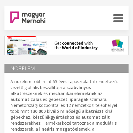
NORELEM
A
norelem
több mint 65 éves tapasztalattal rendelkező,
vezető globális beszállítója a
szabványos
alkatrészeknek
és
mechanikai elemeknek
az
automatizálás
és
gépészeti iparágak
számára.
Németországi központtal és 12 nemzetközi telephellyel
több mint
130 000 kiváló minőségű alkatrészt
kínál
gépekhez
,
készülékgyártáshoz
és
automatizált
rendszerekhez
. Termékei közé tartoznak a
moduláris
rendszerek
, a
lineáris mozgatóelemek
, a