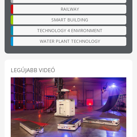
RAILWAY
SMART BUILDING
TECHNOLOGY 4 ENVIRONMENT
WATER PLANT TECHNOLOGY
LEGÚJABB VIDEÓ