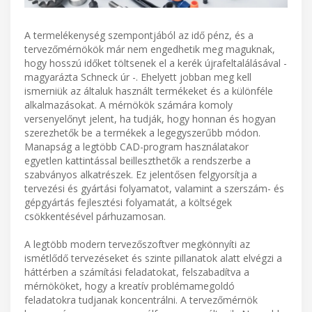
A termelékenység szempontjából az idő pénz, és a
tervezőmérnökök már nem engedhetik meg maguknak,
hogy hosszú időket töltsenek el a kerék újrafeltalálásával -
magyarázta Schneck úr -. Ehelyett jobban meg kell
ismerniük az általuk használt termékeket és a különféle
alkalmazásokat. A mérnökök számára komoly
versenyelőnyt jelent, ha tudják, hogy honnan és hogyan
szerezhetők be a termékek a legegyszerűbb módon.
Manapság a legtöbb CAD-program használatakor
egyetlen kattintással beilleszthetők a rendszerbe a
szabványos alkatrészek. Ez jelentősen felgyorsítja a
tervezési és gyártási folyamatot, valamint a szerszám- és
gépgyártás fejlesztési folyamatát, a költségek
csökkentésével párhuzamosan.
A legtöbb modern tervezőszoftver megkönnyíti az
ismétlődő tervezéseket és szinte pillanatok alatt elvégzi a
háttérben a számítási feladatokat, felszabadítva a
mérnököket, hogy a kreatív problémamegoldó
feladatokra tudjanak koncentrálni. A tervezőmérnök