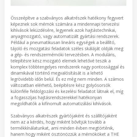
Összeépítve a szabványos alkatrészek hatékony fegyvert
képeznek sok mérnök számára a mindennapi tervezési
kihívások leküzdésére, legyenek azok hajtástechnikai,
anyagmozgató, vagy automatizált gyártási rendszerek.
Például a pneumatikusan lineáris egységek a beállító,
tájoló és mozgatási feladatok széles skáláját oldják meg
a gép- és rendszermérnöki tervezésben. A moduláris,
telepítésre kész mozgató elemek lehetővé teszik a
komplex többtengelyes rendszerek nagy pontossággal és
dinamikával történő megvalósítását is a lehető
legrövidebb időn belül. És ez még nem minden. A számos
változatban elérhető, beépítésre kész golyósorsók
különféle feldolgozási és kezelési feladatot látnak el, míg
a fogasszíjas hajtásrendszerekkel hatékonyan
megoldhatók a kifinomult automatizálási kihívások.
Szabványos alkatrészek gyártójaként és szállítójaként
nem az a kérdés, hogy miként bővítjük tovább a
termékkínálatunkat, ami minden évben megtörténik,
hanem hogy miként ösztönözzük a mérnököket a THE