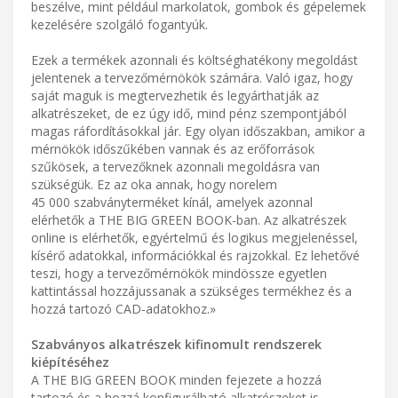
beszélve, mint például markolatok, gombok és gépelemek
kezelésére szolgáló fogantyúk.
Ezek a termékek azonnali és költséghatékony megoldást
jelentenek a tervezőmérnökök számára. Való igaz, hogy
saját maguk is megtervezhetik és legyárthatják az
alkatrészeket, de ez úgy idő, mind pénz szempontjából
magas ráfordításokkal jár. Egy olyan időszakban, amikor a
mérnökök időszűkében vannak és az erőforrások
szűkösek, a tervezőknek azonnali megoldásra van
szükségük. Ez az oka annak, hogy norelem
45 000 szabványterméket kínál, amelyek azonnal
elérhetők a THE BIG GREEN BOOK-ban. Az alkatrészek
online is elérhetők, egyértelmű és logikus megjelenéssel,
kísérő adatokkal, információkkal és rajzokkal. Ez lehetővé
teszi, hogy a tervezőmérnökök mindössze egyetlen
kattintással hozzájussanak a szükséges termékhez és a
hozzá tartozó CAD-adatokhoz.»
Szabványos alkatrészek kifinomult rendszerek
kiépítéséhez
A THE BIG GREEN BOOK minden fejezete a hozzá
tartozó és a hozzá konfigurálható alkatrészeket is