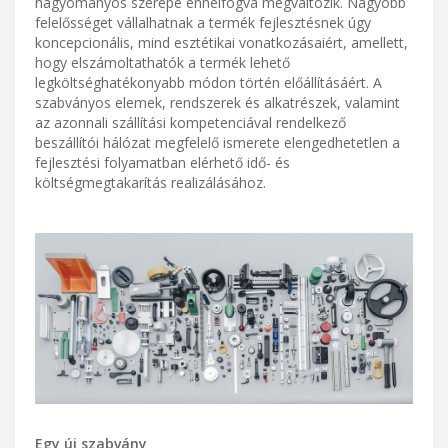
hagyományos szerepe ennélfogva megváltozik. Nagyobb
felelősséget vállalhatnak a termék fejlesztésnek úgy
koncepcionális, mind esztétikai vonatkozásaiért, amellett,
hogy elszámoltathatók a termék lehető
legköltséghatékonyabb módon történ előállításáért. A
szabványos elemek, rendszerek és alkatrészek, valamint
az azonnali szállítási kompetenciával rendelkező
beszállítói hálózat megfelelő ismerete elengedhetetlen a
fejlesztési folyamatban elérhető idő- és
költségmegtakarítás realizálásához.
Egy új szabvány