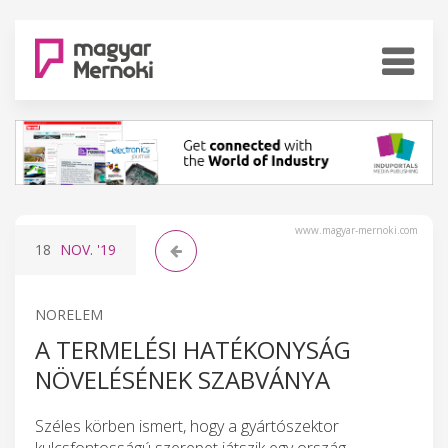
www.magyar-mernoki.com
18
NOV.
'19
NORELEM
A TERMELÉSI HATÉKONYSÁG
NÖVELÉSÉNEK SZABVÁNYA
Széles körben ismert, hogy a gyártószektor
kulcsfontosságú szerepet játszik egy ország