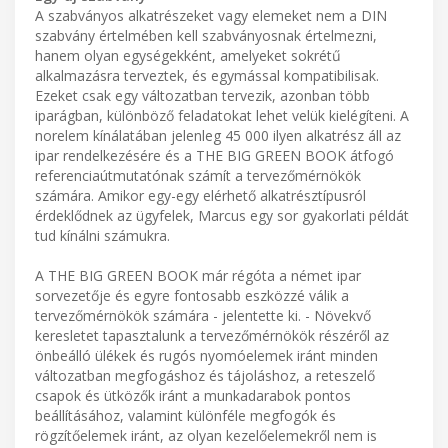
A szabványos alkatrészeket vagy elemeket nem a DIN
szabvány értelmében kell szabványosnak értelmezni,
hanem olyan egységekként, amelyeket sokrétű
alkalmazásra terveztek, és egymással kompatibilisak.
Ezeket csak egy változatban tervezik, azonban több
iparágban, különböző feladatokat lehet velük kielégíteni. A
norelem kínálatában jelenleg 45 000 ilyen alkatrész áll az
ipar rendelkezésére és a THE BIG GREEN BOOK átfogó
referenciaútmutatónak számít a tervezőmérnökök
számára. Amikor egy-egy elérhető alkatrésztípusról
érdeklődnek az ügyfelek, Marcus egy sor gyakorlati példát
tud kínálni számukra.
A THE BIG GREEN BOOK már régóta a német ipar
sorvezetője és egyre fontosabb eszközzé válik a
tervezőmérnökök számára - jelentette ki. - Növekvő
keresletet tapasztalunk a tervezőmérnökök részéről az
önbeálló ülékek és rugós nyomóelemek iránt minden
változatban megfogáshoz és tájoláshoz, a reteszelő
csapok és ütközők iránt a munkadarabok pontos
beállításához, valamint különféle megfogók és
rögzítőelemek iránt, az olyan kezelőelemekről nem is