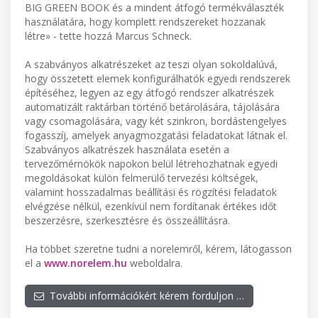
BIG GREEN BOOK és a mindent átfogó termékválaszték
használatára, hogy komplett rendszereket hozzanak
létre» - tette hozzá Marcus Schneck.
A szabványos alkatrészeket az teszi olyan sokoldalúvá,
hogy összetett elemek konfigurálhatók egyedi rendszerek
építéséhez, legyen az egy átfogó rendszer alkatrészek
automatizált raktárban történő betárolására, tájolására
vagy csomagolására, vagy két szinkron, bordástengelyes
fogasszíj, amelyek anyagmozgatási feladatokat látnak el.
Szabványos alkatrészek használata esetén a
tervezőmérnökök napokon belül létrehozhatnak egyedi
megoldásokat külön felmerülő tervezési költségek,
valamint hosszadalmas beállítási és rögzítési feladatok
elvégzése nélkül, ezenkívül nem fordítanak értékes időt
beszerzésre, szerkesztésre és összeállításra.
Ha többet szeretne tudni a norelemről, kérem, látogasson
el a
www.norelem.hu
weboldalra.
További információkért kérem forduljon …