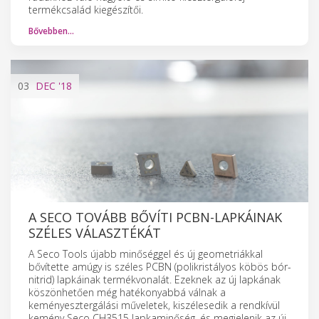
termékcsalád kiegészítői.
Bővebben…
03
DEC
'18
A SECO TOVÁBB BŐVÍTI PCBN-LAPKÁINAK
SZÉLES VÁLASZTÉKÁT
A Seco Tools újabb minőséggel és új geometriákkal
bővítette amúgy is széles PCBN (polikristályos köbös bór-
nitrid) lapkáinak termékvonalát. Ezeknek az új lapkának
köszönhetően még hatékonyabbá válnak a
keményesztergálási műveletek, kiszélesedik a rendkívül
kemény Seco CH3515 lapkaminőség, és megjelenik az új,