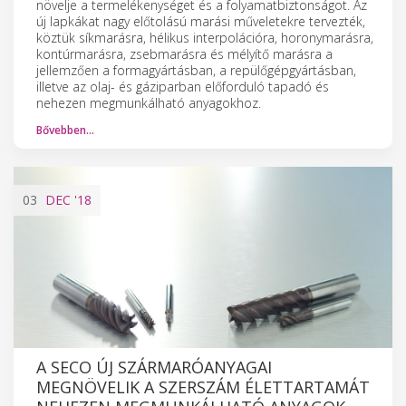
növelje a termelékenységet és a folyamatbiztonságot. Az
új lapkákat nagy előtolású marási műveletekre tervezték,
köztük síkmarásra, hélikus interpolációra, horonymarásra,
kontúrmarásra, zsebmarásra és mélyítő marásra a
jellemzően a formagyártásban, a repülőgépgyártásban,
illetve az olaj- és gáziparban előforduló tapadó és
nehezen megmunkálható anyagokhoz.
Bővebben…
03
DEC
'18
A SECO ÚJ SZÁRMARÓANYAGAI
MEGNÖVELIK A SZERSZÁM ÉLETTARTAMÁT