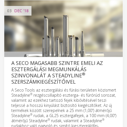
03
DEC
'18
A SECO MAGASABB SZINTRE EMELI AZ
ESZTERGÁLÁSI MEGMUNKÁLÁS
®
SZINVONALÁT A STEADYLINE
SZERSZÁMKIEGÉSZÍTŐIVEL
A Seco Tools az esztergálási és fúrási területen közismert
®
Steadyline
rezgéscsillapító eszterga- és fúrórúd sorozat,
valamint az ezekhez tartozó fejek kibővítésével teszi
teljessé a hosszú kinyúlást biztosító kiegészítőket. Az új
termékek között szerepelnek a 25 mm (1,00”) átmérőjű
®
Steadyline
rudak, a GL25 esztergafejek, a 100 mm (4,00”)
®
®
átmérőjű Steadyline
rudak, valamint a Steadyline
rudakhoz való nagyoló és simító kiesztergálófej-