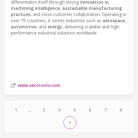
differentiates itself through strong
innovation in
machining intelligence
,
sustainable manufacturing
practices
, and close customer collaboration. Operating in
over 75 countries, it serves industries such as
aerospace
,
automotive
, and
energy
, delivering scalable and high-
performance industrial solutions worldwide.
www.secotools.com
1
...
3
4
5
6
7
8
9