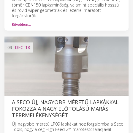
tömör CBN150 lapkaminőség, valamint speciális hosszú
és rövid wiper-geometriák és lézerrel maratott
forgácstörők.
Bővebben…
03
DEC
'18
A SECO ÚJ, NAGYOBB MÉRETŰ LAPKÁKKAL
FOKOZZA A NAGY ELŐTOLÁSÚ MARÁS
TERRMELÉKENYSÉGÉT
Új, nagyobb méretű LP09 lapkákat hoz forgalomba a Seco
Tools, hogy a cég High Feed 2™ marótestcsaládjával