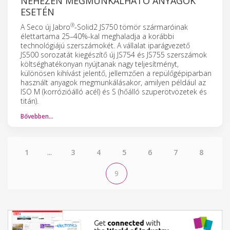
NEHEZEN MEGMUNKÁLHATÓ ANYAGOK
ESETÉN
®
A Seco új Jabro
-Solid2 JS750 tömör szármaróinak
élettartama 25–40%-kal meghaladja a korábbi
technológiájú szerszámokét. A vállalat iparágvezető
JS500 sorozatát kiegészítő új JS754 és JS755 szerszámok
költséghatékonyan nyújtanak nagy teljesítményt,
különösen kihívást jelentő, jellemzően a repülőgépiparban
használt anyagok megmunkálásakor, amilyen például az
ISO M (korrózióálló acél) és S (hőálló szuperötvözetek és
titán).
Bővebben…
1
...
3
4
5
6
7
8
9