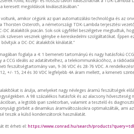
zserek rövid, közép- és hosszú távon választhatnak a TDK-Lambda
 a keresett megoldások kiválasztásában.”
 voltunk, amikor cégünk az ipari automatizálási technológia és az orv
dja Thorsten Osteroth, a németországi TDK-Lambda terjesztési vezető
DC-DC átalakítók piacán. Sok-sok ügyféllel beszélgetve megtudtuk, hog
ök szívesen vesznek igénybe e-kereskedelmi szolgáltatókat. Éppen ez
 bővítjük a DC-DC átalakítók kínálatát.”
 magában foglalja a 4: 1 bemeneti tartományú és nagy hatásfokú CCG
így a CCG ideális az adatátvitelhez, a telekommunikációhoz, a rádióad
i feszültségtartomány van, 9-36 VDC és 28-76 VDC. A rendelkezésr
 12, +/- 15, 24 és 30 VDC legfeljebb 4A áram mellett, a kimeneti szint
akítókat is árulja, amelyeket nagy névleges áramú feszültségek előál
pegységekben. A 98 százalékos hatásfok és az alacsony hőveszteség m
cióban, a legtöbb ipari szektorban, valamint a tesztelő és diagnoszti
nysági görbéit a dinamikus áramváltozásokra optimalizálták, ami azt 
sé teszik a külső kondenzátorok használatát.
 itt érheti el:
https://www.conrad.hu/search/products?query=t