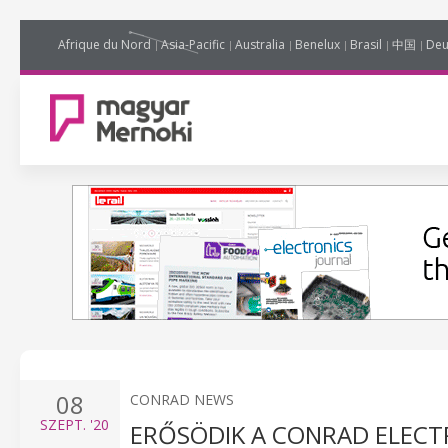
Afrique du Nord
Asia-Pacific
Australia
Benelux
Brasil
中国
Deu
08
CONRAD NEWS
SZEPT.
'20
ERŐSÖDIK A CONRAD ELECT