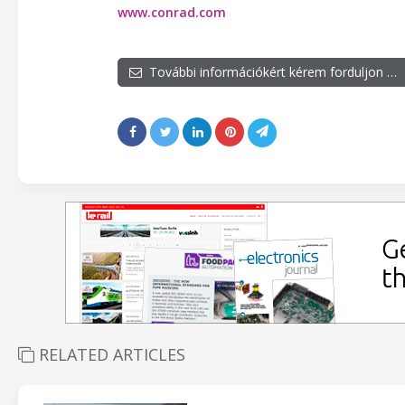
www.conrad.com
További információkért kérem forduljon …
RELATED ARTICLES