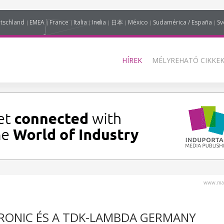
tschland
EMEA
France
Italia
India
日本
México
Sudamérica / España
Sv
HÍREK
MÉLYREHATÓ CIKKEK
www.mag
RONIC ÉS A TDK-LAMBDA GERMANY