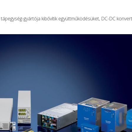
ő tápegység-gyártója kibővítik együttműködésüket, DC-DC konver