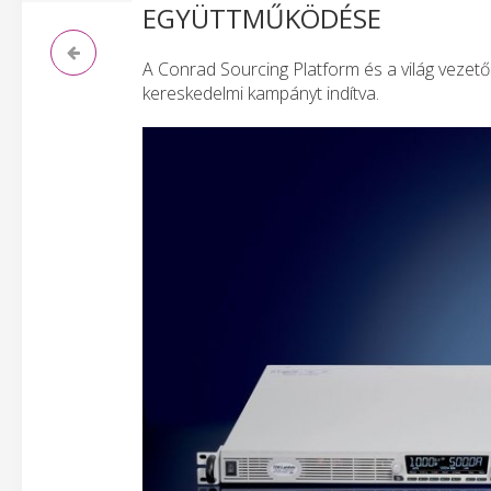
EGYÜTTMŰKÖDÉSE
A Conrad Sourcing Platform és a világ vezet
kereskedelmi kampányt indítva.