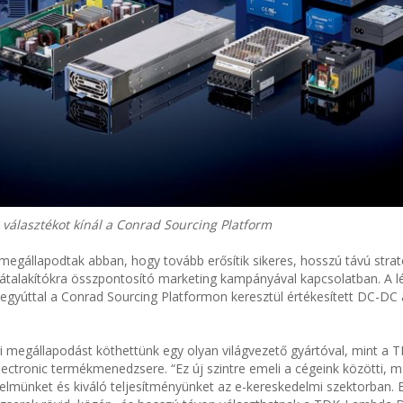
álasztékot kínál a Conrad Sourcing Platform
gállapodtak abban, hogy tovább erősítik sikeres, hosszú távú strat
alakítókra összpontosító marketing kampányával kapcsolatban. A lé
gyúttal a Conrad Sourcing Platformon keresztül értékesített DC-DC á
i megállapodást köthettünk egy olyan világvezető gyártóval, mint a
ectronic termékmenedzsere. “Ez új szintre emeli a cégeink közötti, 
rtelmünket és kiváló teljesítményünket az e-kereskedelmi szektorban.