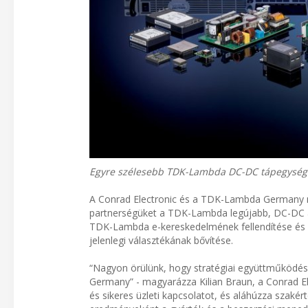
Egyre szélesebb TDK-Lambda DC-DC tápegység v
A Conrad Electronic és a TDK-Lambda Germany me
partnerségüket a TDK-Lambda legújabb, DC-DC át
TDK-Lambda e-kereskedelmének fellendítése és e
jelenlegi választékának bővítése.
“Nagyon örülünk, hogy stratégiai együttműködés
Germany” - magyarázza Kilian Braun, a Conrad El
és sikeres üzleti kapcsolatot, és aláhúzza szaké