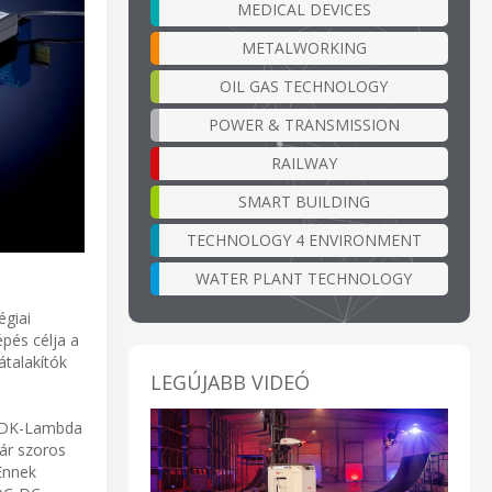
MEDICAL DEVICES
METALWORKING
OIL GAS TECHNOLOGY
POWER & TRANSMISSION
RAILWAY
SMART BUILDING
TECHNOLOGY 4 ENVIRONMENT
WATER PLANT TECHNOLOGY
égiai
pés célja a
talakítók
LEGÚJABB VIDEÓ
 TDK-Lambda
már szoros
 Ennek