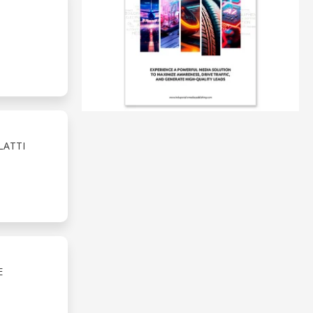
LATTI
E