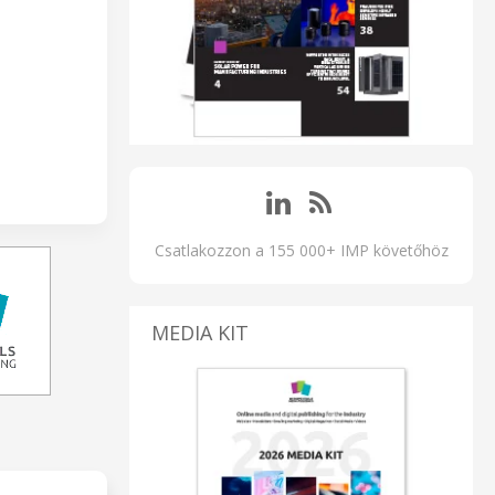
Csatlakozzon a 155 000+ IMP követőhöz
MEDIA KIT