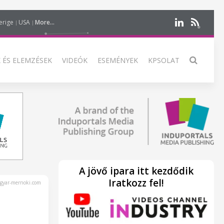
erige
USA
More...
 ÉS ELEMZÉSEK
VIDEÓK
ESEMÉNYEK
KPSOLAT
A jövő ipara itt kezdődik
Iratkozz fel!
yar-mernoki.com