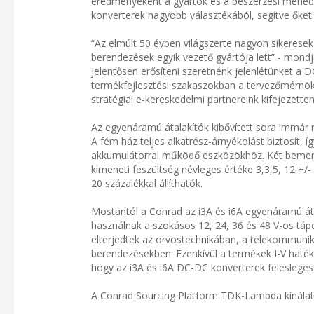
eredményeként a gyártók és a beszerzési mened
konverterek nagyobb választékából, segítve őket
“Az elmúlt 50 évben világszerte nagyon sikeresek
berendezések egyik vezető gyártója lett” - mon
jelentősen erősíteni szeretnénk jelenlétünket a 
termékfejlesztési szakaszokban a tervezőmérnök
stratégiai e-kereskedelmi partnereink kifejezetten
Az egyenáramú átalakítók kibővített sora immár
A fém ház teljes alkatrész-árnyékolást biztosít, 
akkumulátorral működő eszközökhöz. Két bemenet
kimeneti feszültség névleges értéke 3,3,5, 12 +/-
20 százalékkal állíthatók.
Mostantól a Conrad az i3A és i6A egyenáramú átal
használnak a szokásos 12, 24, 36 és 48 V-os tá
elterjedtek az orvostechnikában, a telekommuniká
berendezésekben. Ezenkívül a termékek I-V hatéko
hogy az i3A és i6A DC-DC konverterek felesleges
A Conrad Sourcing Platform TDK-Lambda kínálatát