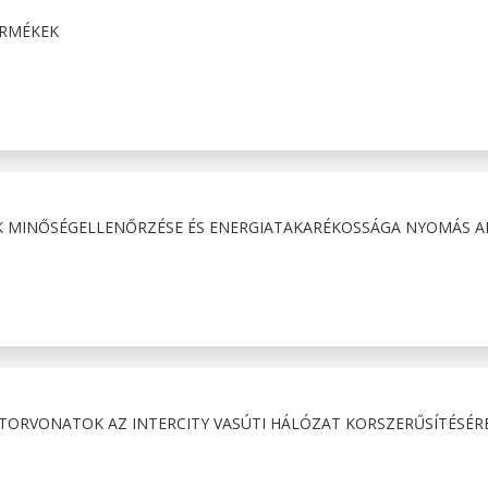
ERMÉKEK
K MINŐSÉGELLENŐRZÉSE ÉS ENERGIATAKARÉKOSSÁGA NYOMÁS A
ORVONATOK AZ INTERCITY VASÚTI HÁLÓZAT KORSZERŰSÍTÉSÉR