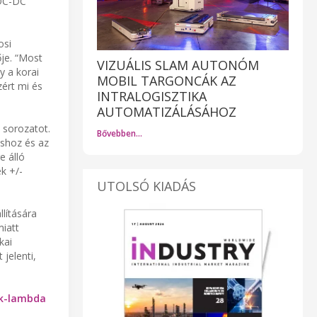
 DC-DC
osi
je. “Most
VIZUÁLIS SLAM AUTONÓM
y a korai
MOBIL TARGONCÁK AZ
ért mi és
INTRALOGISZTIKA
AUTOMATIZÁLÁSÁHOZ
 sorozatot.
Bővebben…
áshoz és az
e álló
ek +/-
UTOLSÓ KIADÁS
lítására
iatt
kai
jelenti,
dk-lambda