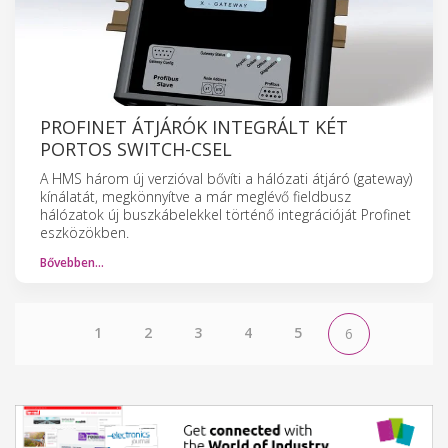
PROFINET ÁTJÁRÓK INTEGRÁLT KÉT
PORTOS SWITCH-CSEL
A HMS három új verzióval bővíti a hálózati átjáró (gateway)
kínálatát, megkönnyítve a már meglévő fieldbusz
hálózatok új buszkábelekkel történő integrációját Profinet
eszközökben.
Bővebben…
1
2
3
4
5
6