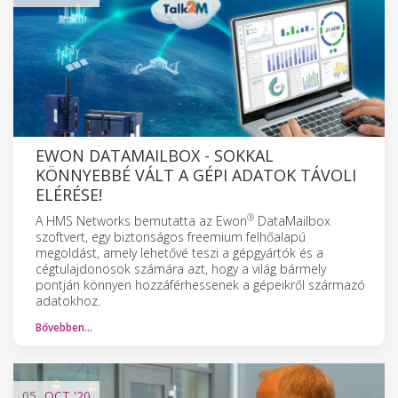
EWON DATAMAILBOX - SOKKAL
KÖNNYEBBÉ VÁLT A GÉPI ADATOK TÁVOLI
ELÉRÉSE!
®
A HMS Networks bemutatta az Ewon
DataMailbox
szoftvert, egy biztonságos freemium felhőalapú
megoldást, amely lehetővé teszi a gépgyártók és a
cégtulajdonosok számára azt, hogy a világ bármely
pontján könnyen hozzáférhessenek a gépeikről származó
adatokhoz.
Bővebben…
05
OCT
'20