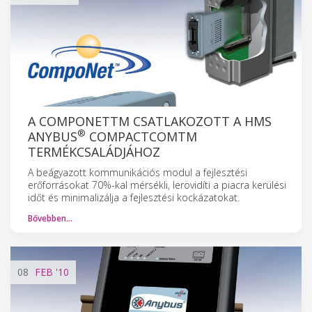
A COMPONETTM CSATLAKOZOTT A HMS
®
ANYBUS
COMPACTCOMTM
TERMÉKCSALÁDJÁHOZ
A beágyazott kommunikációs modul a fejlesztési
erőforrásokat 70%-kal mérsékli, lerövidíti a piacra kerülési
időt és minimalizálja a fejlesztési kockázatokat.
Bővebben…
08
FEB
'10