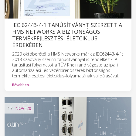
IEC 62443-4-1 TANÚSÍTVÁNYT SZERZETT A
HMS NETWORKS A BIZTONSÁGOS
TERMÉKFEJLESZTÉSI ÉLETCIKLUS
ÉRDEKÉBEN
2020 októberétől a HMS Networks már az IEC62443-4-1:
2018 szabvány szerinti tanúsítvánnyal is rendelkezik. A
tanúsítási folyamatot a TÜV Rheinland végezte az ipari
automatizálási- és vezérlőrendszerek biztonságos
termékfejlesztési életciklus-folyamatának validálásával.
Bővebben…
17
NOV
'20