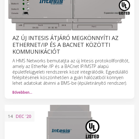
AZ ÚJ INTESIS ÁTJÁRÓ MEGKÖNNYÍTI AZ
ETHERNET/IP ÉS A BACNET KÖZÖTTI
KOMMUNIKÁCIÓT
A HMS Networks bemutatjta az új Intesis protokollfordítót,
amely az EtherNe /IP és a BACnet IP/MSTP alapú
épületfelügyeleti rendszerek közé integrálódik. Egyedülálló
felépítésének köszönhetően a gyári hálózatból könnyen
lehet adatokat átvinni a BMS-be (épületirányító rendszer).
Bővebben…
14
DEC
'20