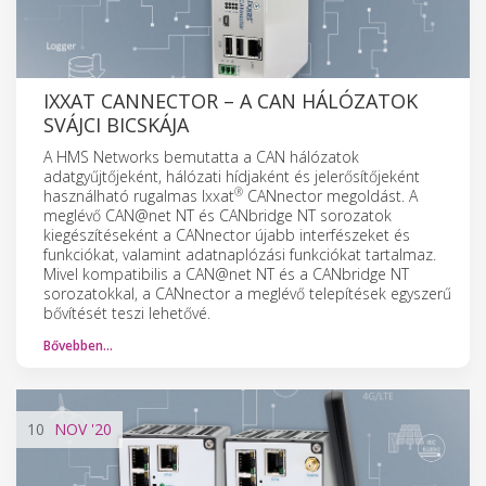
IXXAT CANNECTOR – A CAN HÁLÓZATOK
SVÁJCI BICSKÁJA
A HMS Networks bemutatta a CAN hálózatok
adatgyűjtőjeként, hálózati hídjaként és jelerősítőjeként
®
használható rugalmas Ixxat
CANnector megoldást. A
meglévő CAN@net NT és CANbridge NT sorozatok
kiegészítéseként a CANnector újabb interfészeket és
funkciókat, valamint adatnaplózási funkciókat tartalmaz.
Mivel kompatibilis a CAN@net NT és a CANbridge NT
sorozatokkal, a CANnector a meglévő telepítések egyszerű
bővítését teszi lehetővé.
Bővebben…
10
NOV
'20