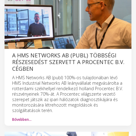
A HMS NETWORKS AB (PUBL) TÖBBSÉGI
RÉSZESEDÉST SZERVETT A PROCENTEC B.V.
CÉGBEN
A HMS Networks AB (publ) 100%-os tulajdonában lévő
HMS Industrial Networks AB leányvállalat megvásárolta a
rotterdami székhellyel rendelkező holland Procentec B.V.
részvényeinek 70%-át. A Procentec világszerte vezető
szerepet játszik az ipari hálózatok diagnosztikájára és
monitorozására létrehozott megoldások és
szolgáltatások terén.
Bővebben…