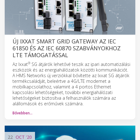
ÚJ IXXAT SMART GRID GATEWAY AZ IEC
61850 ÉS AZ IEC 60870 SZABVÁNYOKHOZ
LTE TÁMOGATÁSSAL
®
Az Ixxat
SG átjárók lehetővé teszik az ipari automatizálási
eszközök és az energiahálózatok közötti kommunikációt.
A HMS Networks új verziókkal bővítette az Ixxat SG átjárók
termékcsaládját, beleértve a 4G/LTE modemet a
mobilkapcsolathoz, valamint a 4 portos Ethernet
kapcsolási lehetőségeket, további energiahálózati
lehetőségeket biztosítva a felhasználók számára az
alállomások és erőművek számára.
Bővebben…
22
OCT
'20