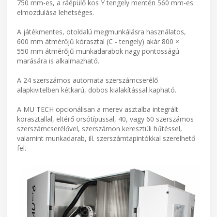
750 mm-es, a ráépülő kos Y tengely mentén 560 mm-es
elmozdulása lehetséges.
A játékmentes, ötoldalú megmunkálásra használatos,
600 mm átmérőjű körasztal (C - tengely) akár 800 ×
550 mm átmérőjű munkadarabok nagy pontosságú
marására is alkalmazható.
A 24 szerszámos automata szerszámcserélő
alapkivitelben kétkarú, dobos kialakítással kapható.
A MU TECH opcionálisan a merev asztalba integrált
körasztallal, eltérő orsótípussal, 40, vagy 60 szerszámos
szerszámcserélővel, szerszámon keresztüli hűtéssel,
valamint munkadarab, ill. szerszámtapintókkal szerelhető
fel.