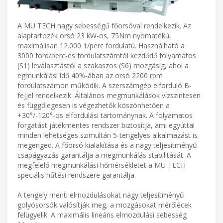
A MU TECH nagy sebességű főorsóval rendelkezik. Az
alaptartozék orsó 23 kW-os, 75Nm nyomatékú,
maximálisan 12.000 1/perc fordulatú. Használható a
3000 ford/perc-es fordulatszámtól kezdődő folyamatos
(S1) leválasztástól a szakaszos (S6) mozgásig, ahol a
egmunkálási idő 40%-ában az orsó 2200 rpm
fordulatszámon működik. A szerszámgép elforduló B-
fejjel rendelkezik. Általános megmunkálások vízszintesen
és függőlegesen is végezhetők köszönhetően a
+30°/-120°-os elfordulási tartománynak. A folyamatos
forgatást játékmentes rendszer biztosítja, ami egyúttal
minden lehetséges szimultán 5-tengelyes alkalmazást is
megenged. A főorsó kialakítása és a nagy teljesítményű
csapágyazás garantálja a megmunkálás stabilitását. A
megfelelő megmunkálási hőmérsékletet a MU TECH
speciális hűtési rendszere garantálja.
A tengely menti elmozdulásokat nagy teljesítményű
golyósorsók valósítják meg, a mozgásokat mérőlécek
felügyelik. A maximális lineáris elmozdulási sebesség