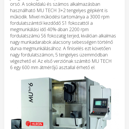
orsó. A sokoldalú és számos alkalmazásban
használható MU TECH 3+2 tengelyes gépként is
működik. Mivel működési tartománya a 3000 rpm
fordulatszámtól kezdődő S1 fokozattól a
megmunkálási idő 40%-ában 2200 rpm
fordulatszámú S6 fokozatig terjed, kiválóan alkalmas
nagy munkadarabok alacsony sebességen történő
durva megmunkálásához. A finiselés ezt követően
nagy fordulatszámon, 5 tengelyes üzemmódban
végezhető el. Az első verziónak számító MU TECH
6 egy 600 mm átmérőjű asztallal érhető el.