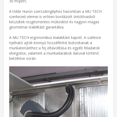
30 m/perc.
A többi Huron szerszámgéphez hasonlóan a MU TECH
szerkezeti elemei is erősen bordázott öntöttvasból
készültek rezgésmentes működést és nagyon magas
geometriai stabilitást garantálva.
A MU TECH ergonomikus kialakítást kapott. A szélesre
nyitható ajtók könnyű hozzáférést biztosítanak a
munkaterülethez a fej eltávolítása és egyéb feladatok
elvégzése, valamint a munkadarabok daruval történő
betöltése során.