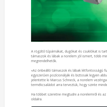
A rögzítő tűpárnákat, dugókat és csuklókat is t
támaszok és lábak a norelem jól ismert, több m
megrendelhetők.
«Az önbeálló támaszok és lábak létfontosságú f
egyszerűen pozícionálják és biztosak legyen abb
jelentette ki Marcus Schneck, a norelem vezériga
termékcsaládot arra terveztük, hogy szinte mind
Ha többet szeretne megtudni a norelemről és az á
oldalra.