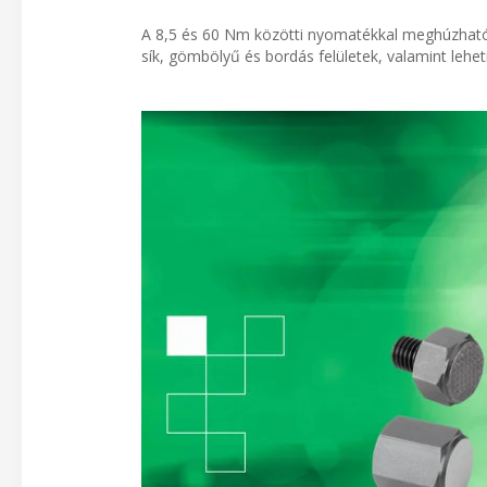
A 8,5 és 60 Nm közötti nyomatékkal meghúzható p
sík, gömbölyű és bordás felületek, valamint lehe