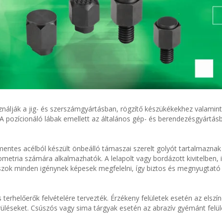
nálják a jig- és szerszámgyártásban, rögzítő készükékekhez valamint
ozícionáló lábak emellett az általános gép- és berendezésgyártásb
entes acélból készült önbeálló támaszai szerelt golyót tartalmaznak 
ometria számára alkalmazhatók. A lelapolt vagy bordázott kivitelben, i
zok minden igénynek képesek megfelelni, így biztos és megnyugtat
terhelőerők felvételére tervezték. Érzékeny felületek esetén az elszí
rüléseket. Csúszós vagy sima tárgyak esetén az abrazív gyémánt felül