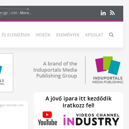
erige
USA
More...
 ÉS ELEMZÉSEK
VIDEÓK
ESEMÉNYEK
KPSOLAT
A jövő ipara itt kezdődik
Iratkozz fel!
yar-mernoki.com