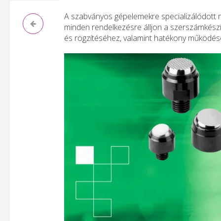
A szabványos gépelemekre specializálódott n
minden rendelkezésre álljon a szerszámkés
és rögzítéséhez, valamint hatékony működés