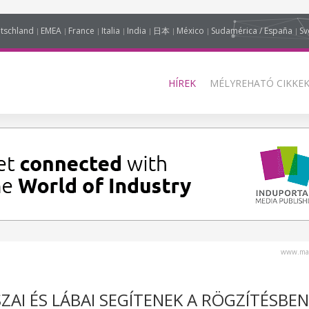
tschland
EMEA
France
Italia
India
日本
México
Sudamérica / España
Sv
HÍREK
MÉLYREHATÓ CIKKEK
www.mag
I ÉS LÁBAI SEGÍTENEK A RÖGZÍTÉSBEN