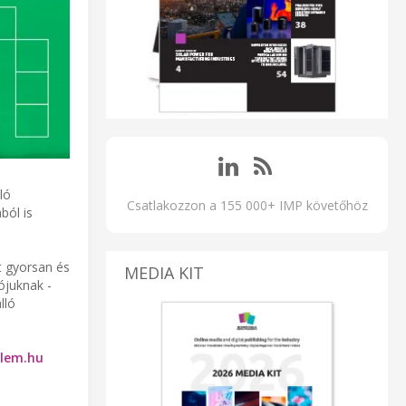
ló
Csatlakozzon a 155 000+ IMP követőhöz
ból is
t gyorsan és
MEDIA KIT
ójuknak -
lló
elem.hu