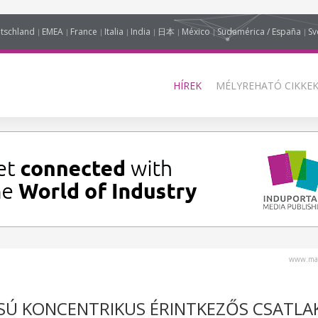
tschland
EMEA
France
Italia
India
日本
México
Sudamérica / España
Sv
HÍREK
MÉLYREHATÓ CIKKEK
www.mag
USÚ KONCENTRIKUS ÉRINTKEZŐS CSATL