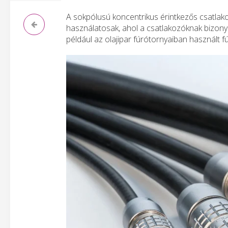
A sokpólusú koncentrikus érintkezős csatlak
használatosak, ahol a csatlakozóknak bizony
például az olajipar fúrótornyaiban használt 