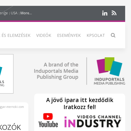
erige
USA
More...
 ÉS ELEMZÉSEK
VIDEÓK
ESEMÉNYEK
KPSOLAT
A jövő ipara itt kezdődik
Iratkozz fel!
yar-mernoki.com
AKOZÓK