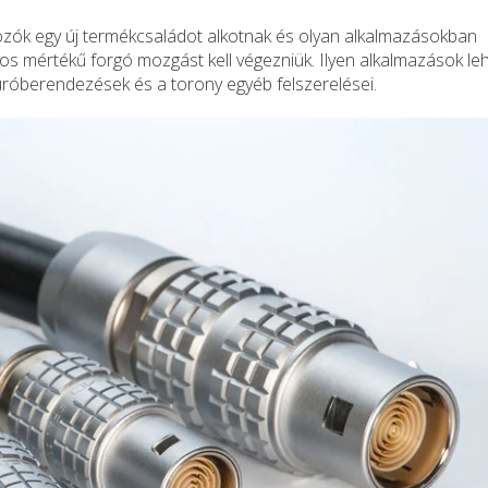
ozók egy új termékcsaládot alkotnak és olyan alkalmazásokban
os mértékű forgó mozgást kell végezniük. Ilyen alkalmazások le
fúróberendezések és a torony egyéb felszerelései.