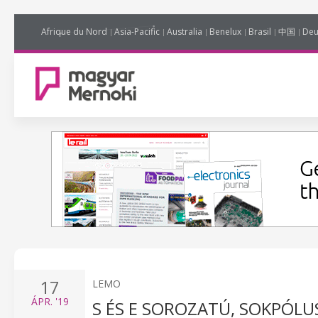
Afrique du Nord
Asia-Pacific
Australia
Benelux
Brasil
中国
Deu
17
LEMO
ÁPR.
'19
S ÉS E SOROZATÚ, SOKPÓL