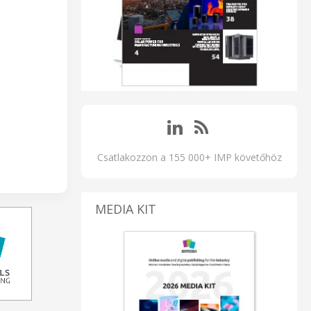
Csatlakozzon a 155 000+ IMP követőhöz
MEDIA KIT