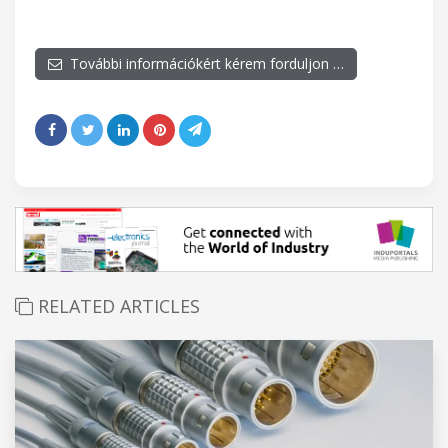
További információkért kérem forduljon …
RELATED ARTICLES