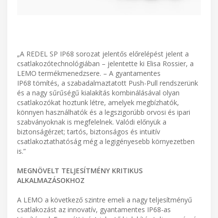
„A REDEL SP IP68 sorozat jelentős előrelépést jelent a
csatlakozótechnológiában – jelentette ki Elisa Rossier, a
LEMO termékmenedzsere. – A gyantamentes
IP68 tömítés, a szabadalmaztatott Push-Pull rendszerünk
és a nagy sűrűségű kialakítás kombinálásával olyan
csatlakozókat hoztunk létre, amelyek megbízhatók,
könnyen használhatók és a legszigorúbb orvosi és ipari
szabványoknak is megfelelnek. Valódi előnyük a
biztonságérzet; tartós, biztonságos és intuitív
csatlakoztathatóság még a legigényesebb környezetben
is.”
MEGNÖVELT TELJESÍTMÉNY KRITIKUS
ALKALMAZÁSOKHOZ
A LEMO a következő szintre emeli a nagy teljesítményű
csatlakozást az innovatív, gyantamentes IP68-as