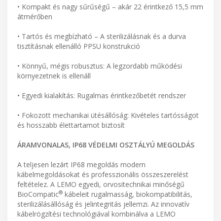
• Kompakt és nagy sűrűségű – akár 22 érintkező 15,5 mm
átmérőben
• Tartós és megbízható – A sterilizálásnak és a durva
tisztításnak ellenálló PPSU konstrukció
• Könnyű, mégis robusztus: A legzordabb működési
környezetnek is ellenáll
• Egyedi kialakítás: Rugalmas érintkezőbetét rendszer
• Fokozott mechanikai ütésállóság: Kivételes tartósságot
és hosszabb élettartamot biztosít
ÁRAMVONALAS, IP68 VÉDELMI OSZTÁLYÚ MEGOLDÁS
A teljesen lezárt IP68 megoldás modern
kábelmegoldásokat és professzionális összeszerelést
feltételez. A LEMO egyedi, orvositechnikai minőségű
®
BioCompatic
kábeleit rugalmasság, biokompatibilitás,
sterilizálásállóság és jelintegritás jellemzi. Az innovatív
kábelrögzítési technológiával kombinálva a LEMO