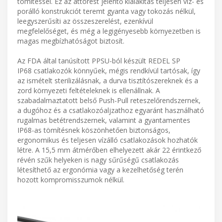
tömítéssel. Ez az áttörést jelentő kialakítás teljesen víz- és
porálló konstrukciót teremt gyanta vagy tokozás nélkül,
leegyszerűsíti az összeszerelést, ezenkívül
megfelelőséget, és még a legigényesebb környezetben is
magas megbízhatóságot biztosít.
Az FDA által tanúsított PPSU-ból készült REDEL SP
IP68 csatlakozók könnyűek, mégis rendkívül tartósak, így
az ismételt sterilizálásnak, a durva tisztítószereknek és a
zord környezeti feltételeknek is ellenállnak. A
szabadalmaztatott belső Push-Pull reteszelőrendszernek,
a dugóhoz és a csatlakozóaljzathoz egyaránt használható
rugalmas betétrendszernek, valamint a gyantamentes
IP68-as tömítésnek köszönhetően biztonságos,
ergonomikus és teljesen vízálló csatlakozások hozhatók
létre. A 15,5 mm átmérőben elhelyezett akár 22 érintkező
révén szűk helyeken is nagy sűrűségű csatlakozás
létesíthető az ergonómia vagy a kezelhetőség terén
hozott kompromisszumok nélkül.