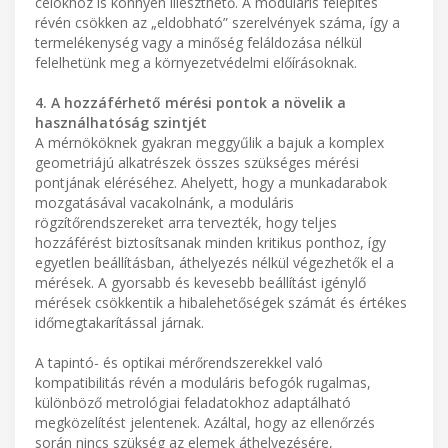
célokhoz is könnyen illeszthető. A moduláris felépítés
révén csökken az „eldobható” szerelvények száma, így a
termelékenység vagy a minőség feláldozása nélkül
felelhetünk meg a környezetvédelmi előírásoknak.
4. A hozzáférhető mérési pontok a növelik a
használhatóság szintjét
A mérnököknek gyakran meggyűlik a bajuk a komplex
geometriájú alkatrészek összes szükséges mérési
pontjának eléréséhez. Ahelyett, hogy a munkadarabok
mozgatásával vacakolnánk, a moduláris
rögzítőrendszereket arra tervezték, hogy teljes
hozzáférést biztosítsanak minden kritikus ponthoz, így
egyetlen beállításban, áthelyezés nélkül végezhetők el a
mérések. A gyorsabb és kevesebb beállítást igénylő
mérések csökkentik a hibalehetőségek számát és értékes
időmegtakarítással járnak.
A tapintó- és optikai mérőrendszerekkel való
kompatibilitás révén a moduláris befogók rugalmas,
különböző metrológiai feladatokhoz adaptálható
megközelítést jelentenek. Azáltal, hogy az ellenőrzés
során nincs szükség az elemek áthelyezésére,