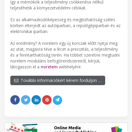
így a mérnökök a teljesítmény csökkenése nélkül
teljesíthetik a környezetvédelmi célokat.
Ez az alkalmazkodóképesség és megbízhatóság széles
körben elterjedt az autóiparban, a repülőgépiparban és az
elektronikai iparban.
Az eredmény? A norelem egy új korszak előtt nyitja meg
az utat, magasra téve a lécet a precizitás, a teljesítmény
és a fenntarthatóság terén. Ha többet szeretne megtudni
norelem moduláris befogórendszereiről, kérjük,
látogasson el a
norelem
webhelyére.
További információkért kérem forduljon …