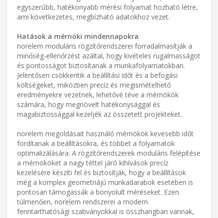
egyszerűbb, hatékonyabb mérési folyamat hozható létre,
ami következetes, megbízható adatokhoz vezet.
Hatások a mérnöki mindennapokra
norelem moduláris rögzítőrendszerei forradalmasítják a
minőség-ellenőrzést azáltal, hogy kivételes rugalmasságot
és pontosságot biztosítanak a munkafolyamatokban.
Jelentősen csökkentik a beállítási időt és a befogási
költségeket, miközben precíz és megismételhető
eredményekre vezetnek, lehetővé téve a mérnökök
számára, hogy megnövelt hatékonysággal és
magabiztossággal kezeljék az összetett projekteket.
norelem megoldásait használó mérnökök kevesebb időt
fordítanak a beállításokra, és többet a folyamatok
optimalizálására. A rögzítőrendszerek moduláris felépítése
a mérnököket a nagy téttel járó kihívások precíz
kezelésére készíti fel és biztosítják, hogy a beállítások
még a komplex geometriájú munkadarabok esetében is
pontosan támogassák a bonyolult méréseket. Ezen
túlmenően, norelem rendszerei a modern
fenntarthatósági szabványokkal is összhangban vannak,