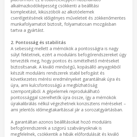
alkalmazkodóképesség csökkenti a beállítási
komplexitást, kiküszöböli az alkotóelemek
cserélgetésének időigényes műveleteit és zökkenőmentes
munkafolyamatot biztosít, folyamatosan mozgásban
tartva a gyártást.
2. Pontosság és stabilitás
A sebesség mellett a mérnökök a pontosságra is nagy
súlyt fektetnek, ezért a moduláris befogórendszereket úgy
tervezték meg, hogy pontos és ismételhető méréseket
biztosítsanak. A kiváló minőségű, kopásálló anyagokból
készült moduláris rendszerek stabil befogást és
következetes mérési eredményeket garantálnak újra és
újra, ami kulcsfontosságú a megbízhatóság
szempontjából. A gépelemek reprodukálható
pontossággal szerelhetők újra össze, így a mérnökök
újrakalibrálás nélkül végezhetnek konzisztens méréseket –
ami jelentős időmegtakarítással jár a sorozatgyártásban.
A garantáltan azonos beállításokat hozó moduláris
befogórendszerek a szigorú szabványoknak is
megfelelnek, csökkentik a hibák előfordulását és kiváló