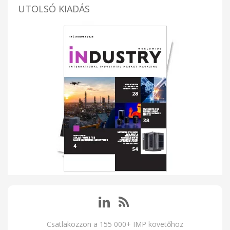
UTOLSÓ KIADÁS
Csatlakozzon a 155 000+ IMP követőhöz