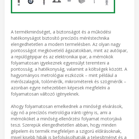
A termékminőséget, a biztonságot és a működési
hatékonyságot biztosító precíziós méréstechnika
elengedhetetlen a modern termelésben. Az olyan nagy
pontosságot megkövetelő ágazatokban, mint az autóipar,
a repülőgépipar és az elektronikai ipar, a mérnökök
folyamatosan igyekeznek egyensúlyt teremteni a
pontosság, a hatékonyság, valamint a költségek között. A
hagyományos metrológiai eszközök – mint például a
mérőszalagok, tolómérők, mikrométerek és szögmérők –
azonban egyre nehezebben képesek megfelelni a
folyamatosan változó igényeknek.
Ahogy folyamatosan emelkednek a minőségi elvárások,
úgy nő a precíziós metrológia iránti igény is, ami a
mérnököket a minőség-ellenőrzési folyamat motorjává
teszi. Szerepük elengedhetetlen abban, hogy minden
gépelem és termék megfeleljen a szigorú előírásoknak,
mivel kisebb hibák is befolyásolhatják a teljesítményt és a