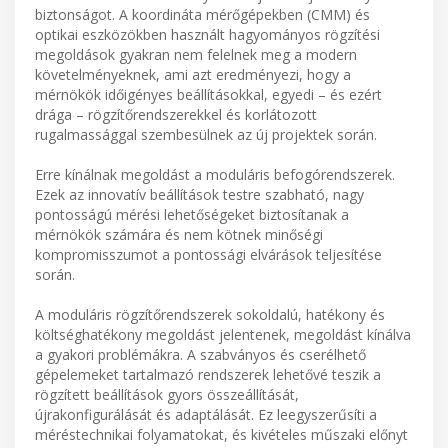
biztonságot. A koordináta mérőgépekben (CMM) és
optikai eszközökben használt hagyományos rögzítési
megoldások gyakran nem felelnek meg a modern
követelményeknek, ami azt eredményezi, hogy a
mérnökök időigényes beállításokkal, egyedi – és ezért
drága – rögzítőrendszerekkel és korlátozott
rugalmassággal szembesülnek az új projektek során.
Erre kínálnak megoldást a moduláris befogórendszerek.
Ezek az innovatív beállítások testre szabható, nagy
pontosságú mérési lehetőségeket biztosítanak a
mérnökök számára és nem kötnek minőségi
kompromisszumot a pontossági elvárások teljesítése
során.
A moduláris rögzítőrendszerek sokoldalú, hatékony és
költséghatékony megoldást jelentenek, megoldást kínálva
a gyakori problémákra. A szabványos és cserélhető
gépelemeket tartalmazó rendszerek lehetővé teszik a
rögzített beállítások gyors összeállítását,
újrakonfigurálását és adaptálását. Ez leegyszerűsíti a
méréstechnikai folyamatokat, és kivételes műszaki előnyt