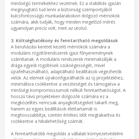
minőségű termékekhez vezetnek. Ez a stabilitás igazán
megnyugtató tud lenni a biztonság szempontjából
kulcsfontosságú munkadarabokon dolgozó mérnökök
számára, akik tudják, hogy minden megelőző mérés
ugyanolyan precíz volt, mint az utolsó.
3. Költséghatékony és fenntartható megoldások
A beruházási keretet kezelő mérnökök számára a
moduláris rögzítőrendszerek igazi főnyereménynek
számítanak. A moduláris rendszerek minimalizálják a
drága egyedi rögzítések szükségességét, mivel
újrafelhasználható, adaptálható beállítások végezhetők
velük. Az elemek újrakonfigurálhatók az új projektekhez,
minimálisra csökkentve a veszteséget és támogatva a
minőségi kompromisszumok nélküli fenntarthatóságot. A
hosszú távú projekteken dolgozók számára ez a
megközelítés nemcsak anyagköltségeket takarít meg,
hanem az egyes beállítások élettartamát is
meghosszabbítja, szintén értékes időt megtakarítva és
csökkentve a hibalehetőség számát.
A fenntarthatóbb megoldás a vállalati környezetvédelmi