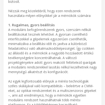
biztosít.
Nézzük meg közelebbről, hogy ezen rendszerek
használata milyen előnyökkel jár a mérnökök számára:
1. Rugalmas, gyors beállítás
A moduláris befogórendszerek gyors, szerszám nélküli
beállításokat tesznek lehetővé. A gyorsan cserélhető
interfészekkel a gépelemek egyszerűen cserélhetők,
minimalizálva a beállítási időt és javítva a különböző
feladatokhoz való alkalmazkodóképességet. Így csökken
az állásidő és a mérnökök a nagyobb hozzáadott értékű
tevékenységekre koncentrálhatnak. A változó
projektigényekre adott gyors reakciót feltételező iparágak
a moduláris rendszerekkel lassítás nélkül kezelhetnek nagy
mennyiségű alkatrészt és konfigurációt.
Az egyik legfontosabb előnyük a mérési technológiák
széles skálájával való kompatibilitás – beleértve a CMM-
eket, az optikai rendszereket és a multiszenzoros gépeket
–, ami azt eredményezi, hogy a mérnökök egyetlen
moduláris rendszert használhatnak több mérési
platformon. Ez a többféleképpen használható