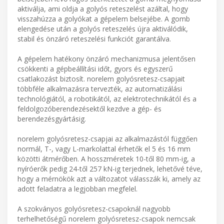
aktiválja, ami oldja a golyós reteszelést azáltal, hogy
visszahúzza a golyókat a gépelem belsejébe. A gomb
elengedése után a golyós reteszelés újra aktiválódik,
stabil és önzáró reteszelési funkciót garantálva.
A gépelem hatékony önzáró mechanizmusa jelentősen
csökkenti a gépbeállítási időt, gyors és egyszerű
csatlakozást biztosít. norelem golyósretesz-csapjait
többféle alkalmazásra tervezték, az automatizálási
technológiától, a robotikától, az elektrotechnikától és a
feldolgozóberendezésektől kezdve a gép- és
berendezésgyártásig.
norelem golyósretesz-csapjai az alkalmazástól függően
normál, T-, vagy L-markolattal érhetők el 5 és 16 mm
közötti átmérőben. A hosszméretek 10-től 80 mm-ig, a
nyíróerők pedig 24-től 257 kN-ig terjednek, lehetővé téve,
hogy a mérnökök azt a változatot válasszák ki, amely az
adott feladatra a legjobban megfelel.
A szokványos golyósretesz-csapoknál nagyobb
terhelhetőségű norelem golyósretesz-csapok nemcsak