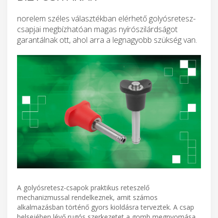
norelem széles választékban elérhető golyósretesz-
csapjai megbízhatóan magas nyírószilárdságot
garantálnak ott, ahol arra a legnagyobb szükség van.
A golyósretesz-csapok praktikus reteszelő
mechanizmussal rendelkeznek, amit számos
alkalmazásban történő gyors kioldásra terveztek. A csap
belsejében lévő rugós szerkezetet a gomb megnyomása