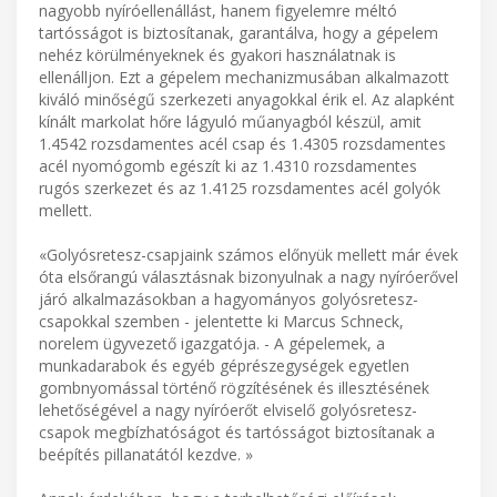
nagyobb nyíróellenállást, hanem figyelemre méltó
tartósságot is biztosítanak, garantálva, hogy a gépelem
nehéz körülményeknek és gyakori használatnak is
ellenálljon. Ezt a gépelem mechanizmusában alkalmazott
kiváló minőségű szerkezeti anyagokkal érik el. Az alapként
kínált markolat hőre lágyuló műanyagból készül, amit
1.4542 rozsdamentes acél csap és 1.4305 rozsdamentes
acél nyomógomb egészít ki az 1.4310 rozsdamentes
rugós szerkezet és az 1.4125 rozsdamentes acél golyók
mellett.
«Golyósretesz-csapjaink számos előnyük mellett már évek
óta elsőrangú választásnak bizonyulnak a nagy nyíróerővel
járó alkalmazásokban a hagyományos golyósretesz-
csapokkal szemben - jelentette ki Marcus Schneck,
norelem ügyvezető igazgatója. - A gépelemek, a
munkadarabok és egyéb géprészegységek egyetlen
gombnyomással történő rögzítésének és illesztésének
lehetőségével a nagy nyíróerőt elviselő golyósretesz-
csapok megbízhatóságot és tartósságot biztosítanak a
beépítés pillanatától kezdve. »