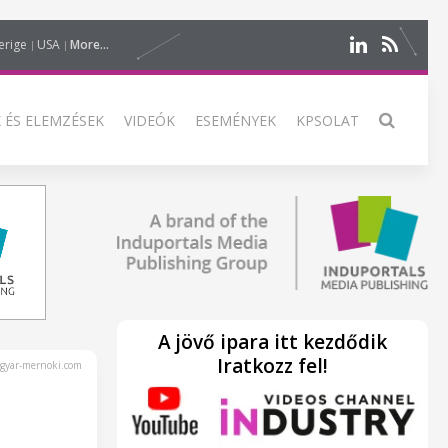
erige
USA
More...
 ÉS ELEMZÉSEK
VIDEÓK
ESEMÉNYEK
KPSOLAT
A jövő ipara itt kezdődik
Iratkozz fel!
yar-mernoki.com