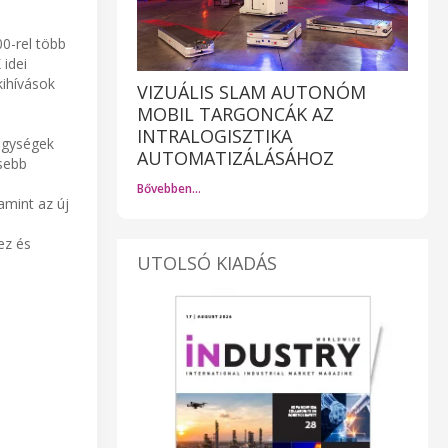
00-rel több
 idei
kihívások
VIZUÁLIS SLAM AUTONÓM
MOBIL TARGONCÁK AZ
INTRALOGISZTIKA
 egységek
AUTOMATIZÁLÁSÁHOZ
isebb
Bővebben…
amint az új
ez és
UTOLSÓ KIADÁS