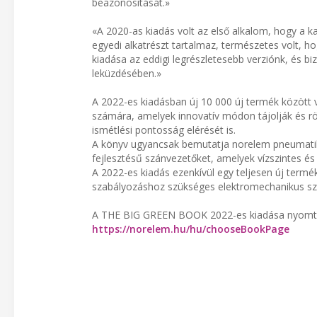
beazonosítását.»
«A 2020-as kiadás volt az első alkalom, hogy a kat
egyedi alkatrészt tartalmaz, természetes volt, 
kiadása az eddigi legrészletesebb verziónk, és b
leküzdésében.»
A 2022-es kiadásban új 10 000 új termék között 
számára, amelyek innovatív módon tájolják és rö
ismétlési pontosság elérését is.
A könyv ugyancsak bemutatja norelem pneumatiku
fejlesztésű szánvezetőket, amelyek vízszintes és
A 2022-es kiadás ezenkívül egy teljesen új termé
szabályozáshoz szükséges elektromechanikus sza
A THE BIG GREEN BOOK 2022-es kiadása nyomtat
https://norelem.hu/hu/chooseBookPage