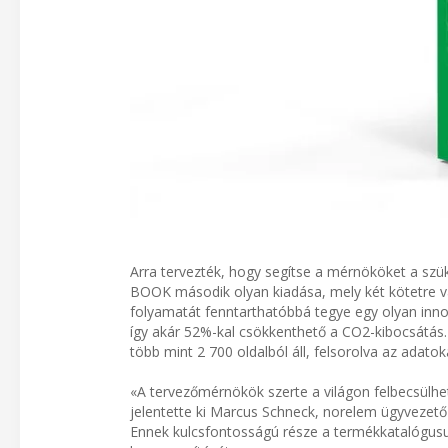
Arra tervezték, hogy segítse a mérnököket a sz
BOOK második olyan kiadása, mely két kötetre v
folyamatát fenntarthatóbbá tegye egy olyan inno
így akár 52%-kal csökkenthető a CO2-kibocsátás.
több mint 2 700 oldalból áll, felsorolva az adato
«A tervezőmérnökök szerte a világon felbecsülhe
jelentette ki Marcus Schneck, norelem ügyvezető 
Ennek kulcsfontosságú része a termékkatalógus