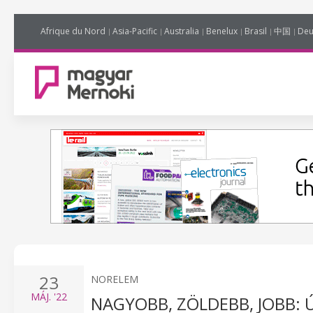
Afrique du Nord
Asia-Pacific
Australia
Benelux
Brasil
中国
Deu
23
NORELEM
MÁJ.
'22
NAGYOBB, ZÖLDEBB, JOBB: 