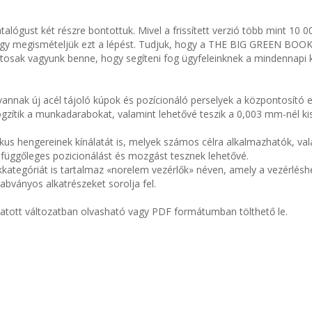
alógust két részre bontottuk. Mivel a frissített verzió több mint 10 0
hogy megismételjük ezt a lépést. Tudjuk, hogy a THE BIG GREEN BOOK
iztosak vagyunk benne, hogy segíteni fog ügyfeleinknek a mindennapi 
vannak új acél tájoló kúpok és pozícionáló perselyek a központosító
gzítik a munkadarabokat, valamint lehetővé teszik a 0,003 mm-nél k
s hengereinek kínálatát is, melyek számos célra alkalmazhatók, val
 függőleges pozicionálást és mozgást tesznek lehetővé.
kkategóriát is tartalmaz «norelem vezérlők» néven, amely a vezérlésh
bványos alkatrészeket sorolja fel.
ott változatban olvasható vagy PDF formátumban tölthető le.