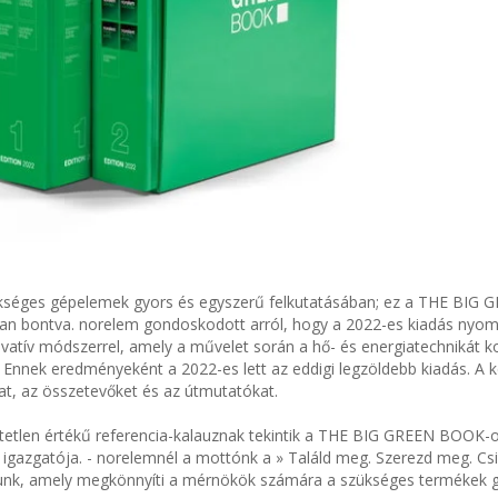
ükséges gépelemek gyors és egyszerű felkutatásában; ez a THE BIG 
an bontva. norelem gondoskodott arról, hogy a 2022-es kiadás nyom
vatív módszerrel, amely a művelet során a hő- és energiatechnikát k
 Ennek eredményeként a 2022-es lett az eddigi legzöldebb kiadás. A k
kat, az összetevőket és az útmutatókat.
tetlen értékű referencia-kalauznak tekintik a THE BIG GREEN BOOK-o
igazgatója. - norelemnél a mottónk a » Találd meg. Szerezd meg. Csin
unk, amely megkönnyíti a mérnökök számára a szükséges termékek 