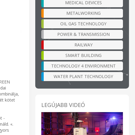
MEDICAL DEVICES
METALWORKING
OIL GAS TECHNOLOGY
POWER & TRANSMISSION
RAILWAY
SMART BUILDING
TECHNOLOGY 4 ENVIRONMENT
WATER PLANT TECHNOLOGY
GREEN
dai
ombinálja,
ét kötet
LEGÚJABB VIDEÓ
t -
áld. «.
gyors