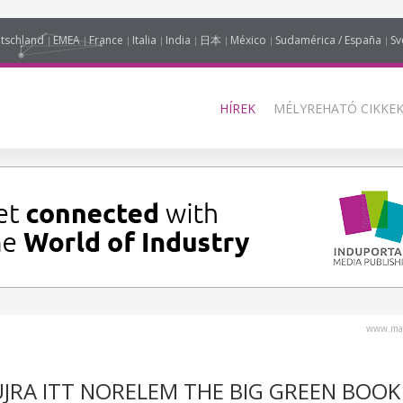
tschland
EMEA
France
Italia
India
日本
México
Sudamérica / España
Sv
HÍREK
MÉLYREHATÓ CIKKEK
www.mag
ÚJRA ITT NORELEM THE BIG GREEN BOOK