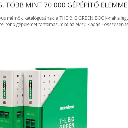
S, TÖBB MINT 70 000 GÉPÉPÍTŐ ELEMME
ikus mérnöki katalógusának, a THE BIG GREEN BOOK-nak a leg
rel több gépelemet tartalmaz, mint az előző kiadás - összesen t