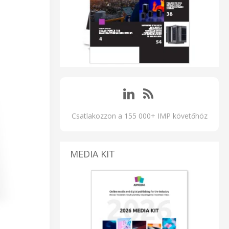
Csatlakozzon a 155 000+ IMP követőhöz
MEDIA KIT