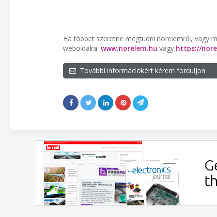
Ha többet szeretne megtudni norelemről, vagy 
weboldalra:
www.norelem.hu
vagy
https://no
További információkért kérem forduljon …