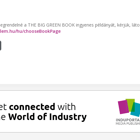
megrendelné a THE BIG GREEN BOOK ingyenes példányát, kérjük, láto
relem.hu/hu/chooseBookPage