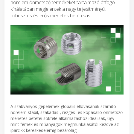
norelem önmetsző termékeket tartalmazó átfogó
kínálatában megjelentek a nagy teljesítményű,
robusztus és erős menetes betétek is.
A szabványos gépelemek globális éllovasának számító
norelem stabil, szakadás-, rezgés- és kopásálló önmetsző
menetes betétei sokféle alkalmazáshoz ideálisak, úgy
mint fémek és műanyagok megmunkálásától kezdve az
iparcikk kereskedelemig bezárólag.