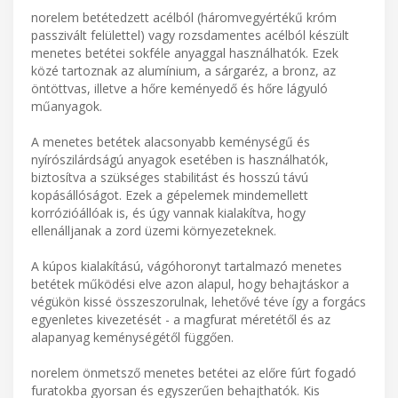
norelem betétedzett acélból (háromvegyértékű króm
passzivált felülettel) vagy rozsdamentes acélból készült
menetes betétei sokféle anyaggal használhatók. Ezek
közé tartoznak az alumínium, a sárgaréz, a bronz, az
öntöttvas, illetve a hőre keményedő és hőre lágyuló
műanyagok.
A menetes betétek alacsonyabb keménységű és
nyírószilárdságú anyagok esetében is használhatók,
biztosítva a szükséges stabilitást és hosszú távú
kopásállóságot. Ezek a gépelemek mindemellett
korrózióállóak is, és úgy vannak kialakítva, hogy
ellenálljanak a zord üzemi környezeteknek.
A kúpos kialakítású, vágóhoronyt tartalmazó menetes
betétek működési elve azon alapul, hogy behajtáskor a
végükön kissé összeszorulnak, lehetővé téve így a forgács
egyenletes kivezetését - a magfurat méretétől és az
alapanyag keménységétől függően.
norelem önmetsző menetes betétei az előre fúrt fogadó
furatokba gyorsan és egyszerűen behajthatók. Kis