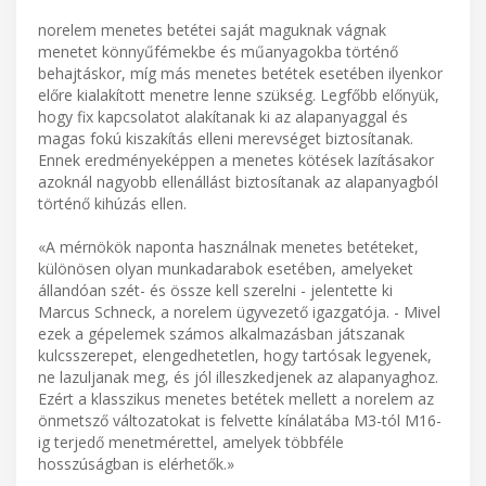
norelem menetes betétei saját maguknak vágnak
menetet könnyűfémekbe és műanyagokba történő
behajtáskor, míg más menetes betétek esetében ilyenkor
előre kialakított menetre lenne szükség. Legfőbb előnyük,
hogy fix kapcsolatot alakítanak ki az alapanyaggal és
magas fokú kiszakítás elleni merevséget biztosítanak.
Ennek eredményeképpen a menetes kötések lazításakor
azoknál nagyobb ellenállást biztosítanak az alapanyagból
történő kihúzás ellen.
«A mérnökök naponta használnak menetes betéteket,
különösen olyan munkadarabok esetében, amelyeket
állandóan szét- és össze kell szerelni - jelentette ki
Marcus Schneck, a norelem ügyvezető igazgatója. - Mivel
ezek a gépelemek számos alkalmazásban játszanak
kulcsszerepet, elengedhetetlen, hogy tartósak legyenek,
ne lazuljanak meg, és jól illeszkedjenek az alapanyaghoz.
Ezért a klasszikus menetes betétek mellett a norelem az
önmetsző változatokat is felvette kínálatába M3-tól M16-
ig terjedő menetmérettel, amelyek többféle
hosszúságban is elérhetők.»