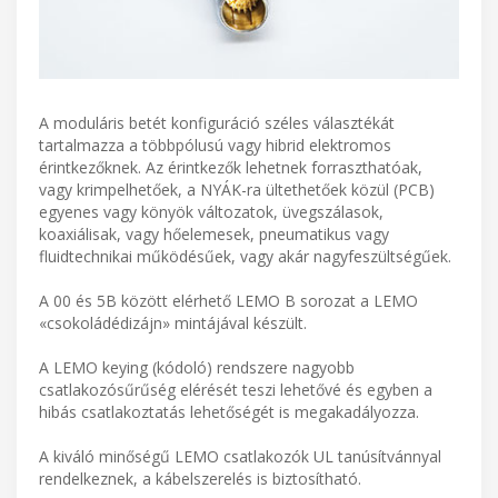
A moduláris betét konfiguráció széles választékát
tartalmazza a többpólusú vagy hibrid elektromos
érintkezőknek. Az érintkezők lehetnek forraszthatóak,
vagy krimpelhetőek, a NYÁK-ra ültethetőek közül (PCB)
egyenes vagy könyök változatok, üvegszálasok,
koaxiálisak, vagy hőelemesek, pneumatikus vagy
fluidtechnikai működésűek, vagy akár nagyfeszültségűek.
A 00 és 5B között elérhető LEMO B sorozat a LEMO
«csokoládédizájn» mintájával készült.
A LEMO keying (kódoló) rendszere nagyobb
csatlakozósűrűség elérését teszi lehetővé és egyben a
hibás csatlakoztatás lehetőségét is megakadályozza.
A kiváló minőségű LEMO csatlakozók UL tanúsítvánnyal
rendelkeznek, a kábelszerelés is biztosítható.