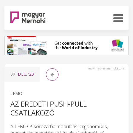
www.magyar-mernoki.com
07
DEC.
'20
LEMO
AZ EREDETI PUSH-PULL
CSATLAKOZÓ
A LEMO B sorozatba moduláris, ergonomikus,
masszív és megbízható kör alakú többpólusú