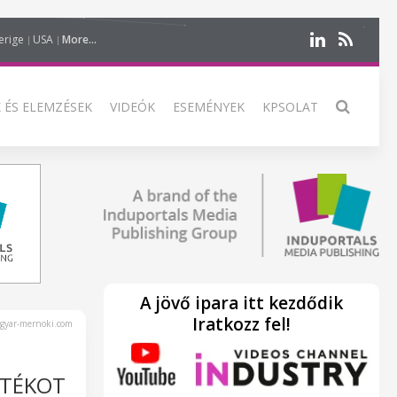
erige
USA
More...
 ÉS ELEMZÉSEK
VIDEÓK
ESEMÉNYEK
KPSOLAT
A jövő ipara itt kezdődik
Iratkozz fel!
yar-mernoki.com
ZTÉKOT