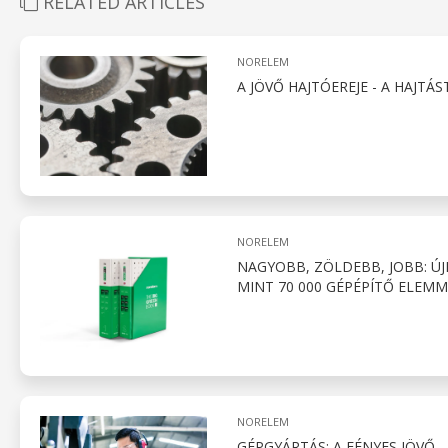
RELATED ARTICLES
NORELEM
A JÖVŐ HAJTÓEREJE - A HAJT
NORELEM
NAGYOBB, ZÖLDEBB, JOBB: ÚJ
MINT 70 000 GÉPÉPÍTŐ ELEMM
NORELEM
GÉPGYÁRTÁS: A FÉNYES JÖVŐ 