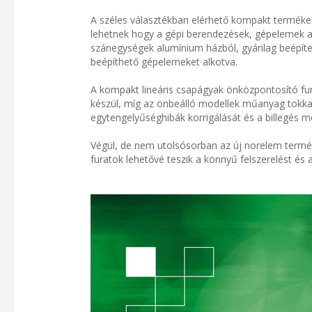
A széles választékban elérhető kompakt termékek
lehetnek hogy a gépi berendezések, gépelemek a
szánegységek alumínium házból, gyárilag beépítet
beépíthető gépelemeket alkotva.
A kompakt lineáris csapágyak önközpontosító funk
készül, míg az önbeálló modellek műanyag tokkal
egytengelyűséghibák korrigálását és a billegés m
Végül, de nem utolsósorban az új norelem termé
furatok lehetővé teszik a könnyű felszerelést és