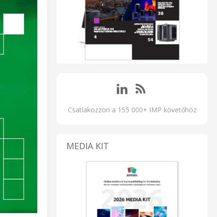
Csatlakozzon a 155 000+ IMP követőhöz
MEDIA KIT