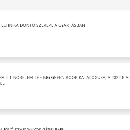
ÁSTECHNIKA DÖNTŐ SZEREPE A GYÁRTÁSBAN
RA ITT NORELEM THE BIG GREEN BOOK KATALÓGUSA, A 2022 KIA
EL
- A JÖVŐ SZABVÁNYOS GÉPELEMEI