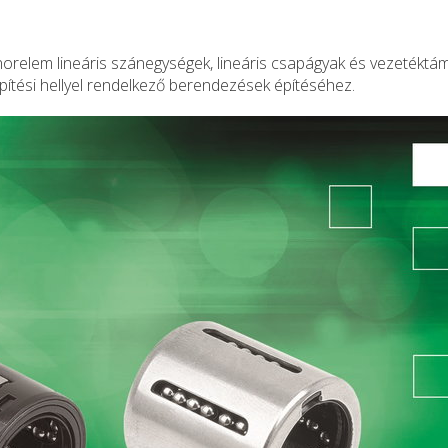
orelem lineáris szánegységek, lineáris csapágyak és vezetéktám
építési hellyel rendelkező berendezések építéséhez.