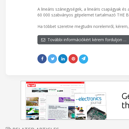
A lineáris szánegységek, a lineáris csapágyak és 
60 000 szabványos gépelemet tartalmazó THE B
Ha többet szeretne megtudni norelemről, kérem,
További információkért kérem forduljon …