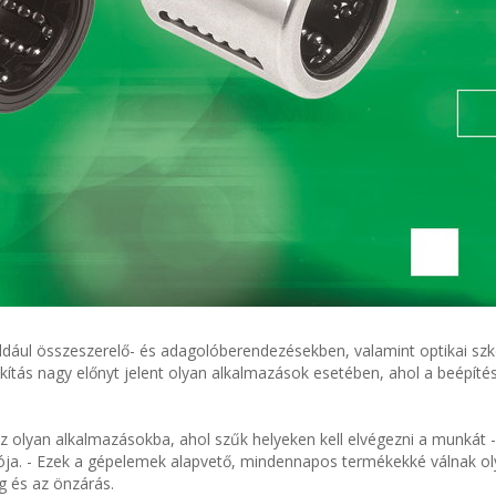
éldául összeszerelő- és adagolóberendezésekben, valamint optikai s
kítás nagy előnyt jelent olyan alkalmazások esetében, ahol a beépítés
 az olyan alkalmazásokba, ahol szűk helyeken kell elvégezni a munkát -
ója. - Ezek a gépelemek alapvető, mindennapos termékekké válnak o
g és az önzárás.