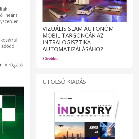
dtak
 lineáris
egyszerűen
VIZUÁLIS SLAM AUTONÓM
MOBIL TARGONCÁK AZ
 kosárral
INTRALOGISZTIKA
l adódó
AUTOMATIZÁLÁSÁHOZ
Bővebben…
. A rögzítő
UTOLSÓ KIADÁS