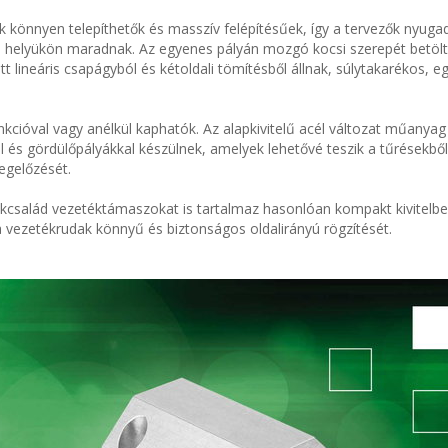
 könnyen telepíthetők és masszív felépítésűek, így a tervezők nyuga
 helyükön maradnak. Az egyenes pályán mozgó kocsi szerepét betöltő
t lineáris csapágyból és kétoldali tömítésből állnak, súlytakarékos, 
cióval vagy anélkül kaphatók. Az alapkivitelű acél változat műanyag
 és gördülőpályákkal készülnek, amelyek lehetővé teszik a tűrésekbő
egelőzését.
kcsalád vezetéktámaszokat is tartalmaz hasonlóan kompakt kivitelben
 a vezetékrudak könnyű és biztonságos oldalirányú rögzítését.