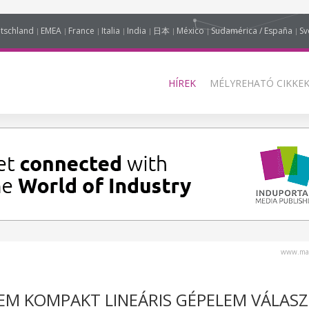
tschland
EMEA
France
Italia
India
日本
México
Sudamérica / España
Sv
HÍREK
MÉLYREHATÓ CIKKEK
www.mag
LEM KOMPAKT LINEÁRIS GÉPELEM VÁLAS