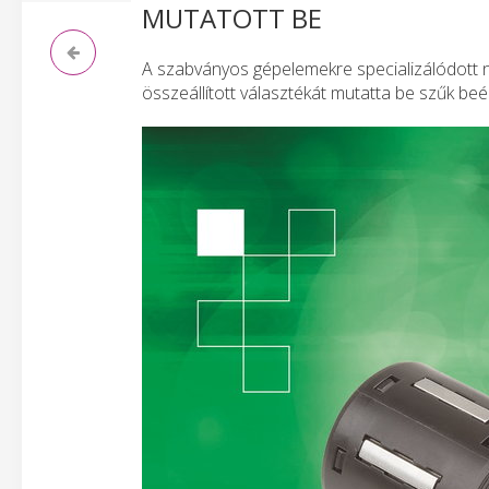
MUTATOTT BE
A szabványos gépelemekre specializálódott n
összeállított választékát mutatta be szűk be