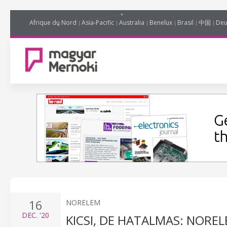
Afrique du Nord
Asia-Pacific
Australia
Benelux
Brasil
中国
Deu
16
NORELEM
DEC.
'20
KICSI, DE HATALMAS: NORE