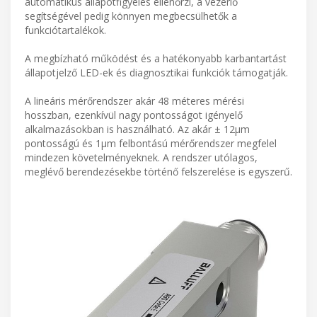
automatikus állapotfigyelés ellenőrzi, a vezérlő
segítségével pedig könnyen megbecsülhetők a
funkciótartalékok.
A megbízható működést és a hatékonyabb karbantartást
állapotjelző LED-ek és diagnosztikai funkciók támogatják.
A lineáris mérőrendszer akár 48 méteres mérési
hosszban, ezenkívül nagy pontosságot igényelő
alkalmazásokban is használható. Az akár ± 12μm
pontosságú és 1μm felbontású mérőrendszer megfelel
mindezen követelményeknek. A rendszer utólagos,
meglévő berendezésekbe történő felszerelése is egyszerű.