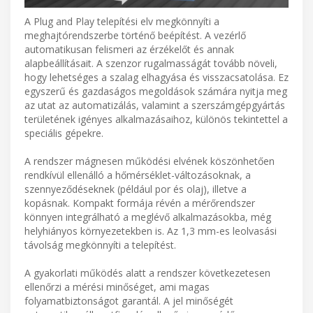
A Plug and Play telepítési elv megkönnyíti a
meghajtórendszerbe történő beépítést. A vezérlő
automatikusan felismeri az érzékelőt és annak
alapbeállításait. A szenzor rugalmasságát tovább növeli,
hogy lehetséges a szalag elhagyása és visszacsatolása. Ez
egyszerű és gazdaságos megoldások számára nyitja meg
az utat az automatizálás, valamint a szerszámgépgyártás
területének igényes alkalmazásaihoz, különös tekintettel a
speciális gépekre.
A rendszer mágnesen működési elvének köszönhetően
rendkívül ellenálló a hőmérséklet-változásoknak, a
szennyeződéseknek (például por és olaj), illetve a
kopásnak. Kompakt formája révén a mérőrendszer
könnyen integrálható a meglévő alkalmazásokba, még
helyhiányos környezetekben is. Az 1,3 mm-es leolvasási
távolság megkönnyíti a telepítést.
A gyakorlati működés alatt a rendszer következetesen
ellenőrzi a mérési minőséget, ami magas
folyamatbiztonságot garantál. A jel minőségét