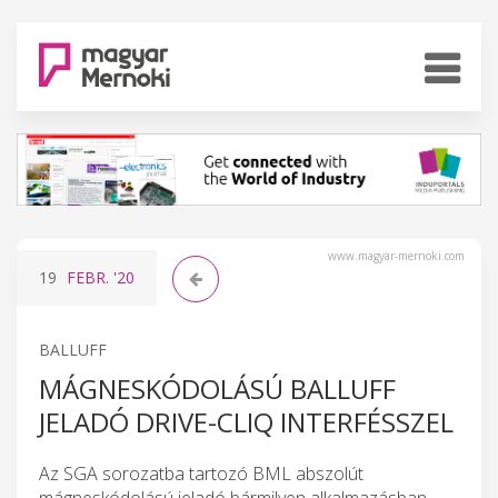
www.magyar-mernoki.com
19
FEBR.
'20
BALLUFF
MÁGNESKÓDOLÁSÚ BALLUFF
JELADÓ DRIVE-CLIQ INTERFÉSSZEL
Az SGA sorozatba tartozó BML abszolút
mágneskódolású jeladó bármilyen alkalmazásban