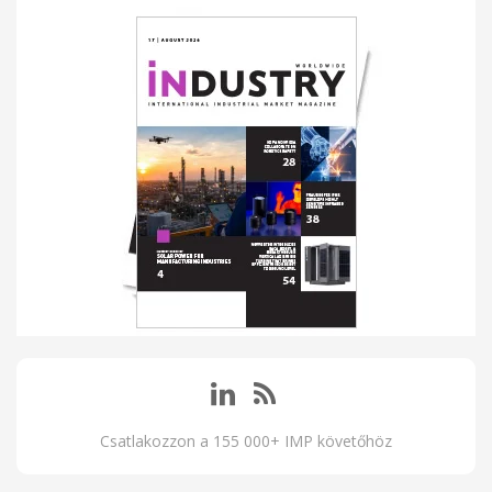
Csatlakozzon a 155 000+ IMP követőhöz