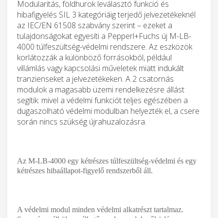
Modularitás, földhurok leválasztó funkció és
hibafigyelés SIL 3 kategóriáig terjedő jelvezetékeknél
az IEC/EN 61508 szabvány szerint – ezeket a
tulajdonságokat egyesíti a Pepperl+Fuchs új M-LB-
4000 túlfeszültség-védelmi rendszere. Az eszközök
korlátozzák a különböző forrásokból, például
villámlás vagy kapcsolási műveletek miatt indukált
tranzienseket a jelvezetékeken. A 2 csatornás
modulok a magasabb üzemi rendelkezésre állást
segítik: mivel a védelmi funkciót teljes egészében a
dugaszolható védelmi modulban helyezték el, a csere
során nincs szükség újrahuzalozásra.
Az M-LB-4000 egy kétrészes túlfeszültség-védelmi és egy
kétrészes hibaállapot-figyelő rendszerből áll.
A védelmi modul minden védelmi alkatrészt tartalmaz.