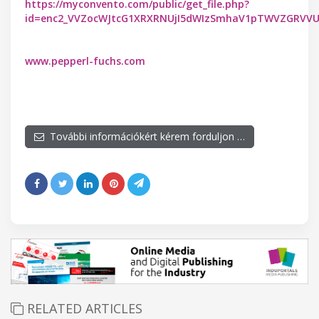
https://myconvento.com/public/get_file.php?
id=enc2_VVZocWJtcG1XRXRNUjI5dWIzSmhaV1pTWVZGRVV
www.pepperl-fuchs.com
További információkért kérem forduljon …
RELATED ARTICLES