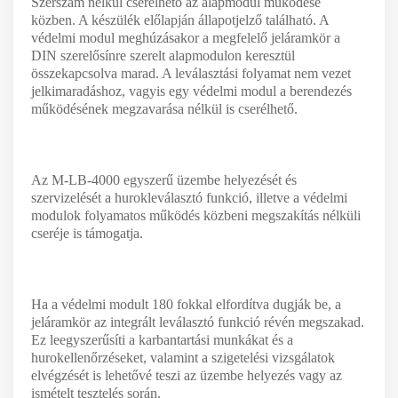
Szerszám nélkül cserélhető az alapmodul működése
közben. A készülék előlapján állapotjelző található. A
védelmi modul meghúzásakor a megfelelő jeláramkör a
DIN szerelősínre szerelt alapmodulon keresztül
összekapcsolva marad. A leválasztási folyamat nem vezet
jelkimaradáshoz, vagyis egy védelmi modul a berendezés
működésének megzavarása nélkül is cserélhető.
Az M-LB-4000 egyszerű üzembe helyezését és
szervizelését a hurokleválasztó funkció, illetve a védelmi
modulok folyamatos működés közbeni megszakítás nélküli
cseréje is támogatja.
Ha a védelmi modult 180 fokkal elfordítva dugják be, a
jeláramkör az integrált leválasztó funkció révén megszakad.
Ez leegyszerűsíti a karbantartási munkákat és a
hurokellenőrzéseket, valamint a szigetelési vizsgálatok
elvégzését is lehetővé teszi az üzembe helyezés vagy az
ismételt tesztelés során.