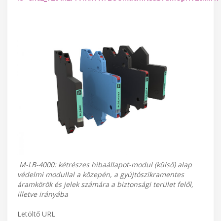
M-LB-4000: kétrészes hibaállapot-modul (külső) alap
védelmi modullal a közepén, a gyújtószikramentes
áramkörök és jelek számára a biztonsági terület felől,
illetve irányába
Letöltő URL