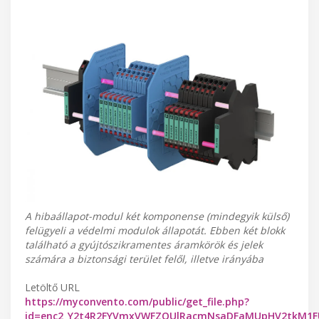
A hibaállapot-modul két komponense (mindegyik külső)
felügyeli a védelmi modulok állapotát. Ebben két blokk
található a gyújtószikramentes áramkörök és jelek
számára a biztonsági terület felől, illetve irányába
Letöltő URL
https://myconvento.com/public/get_file.php?
id=enc2_Y2t4R2FYVmxVWFZOUlRacmNsaDFaMUpHV2tkM1