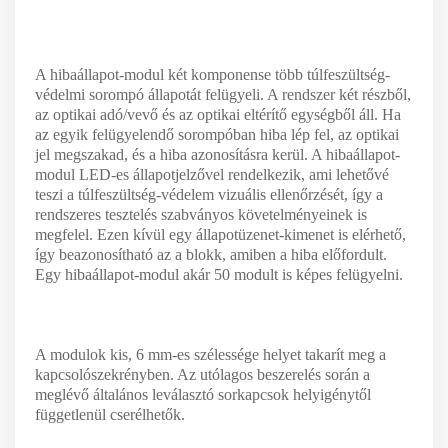
A hibaállapot-modul két komponense több túlfeszültség-
védelmi sorompó állapotát felügyeli. A rendszer két részből,
az optikai adó/vevő és az optikai eltérítő egységből áll. Ha
az egyik felügyelendő sorompóban hiba lép fel, az optikai
jel megszakad, és a hiba azonosításra kerül. A hibaállapot-
modul LED-es állapotjelzővel rendelkezik, ami lehetővé
teszi a túlfeszültség-védelem vizuális ellenőrzését, így a
rendszeres tesztelés szabványos követelményeinek is
megfelel. Ezen kívül egy állapotüzenet-kimenet is elérhető,
így beazonosítható az a blokk, amiben a hiba előfordult.
Egy hibaállapot-modul akár 50 modult is képes felügyelni.
A modulok kis, 6 mm-es szélessége helyet takarít meg a
kapcsolószekrényben. Az utólagos beszerelés során a
meglévő általános leválasztó sorkapcsok helyigénytől
függetlenül cserélhetők.