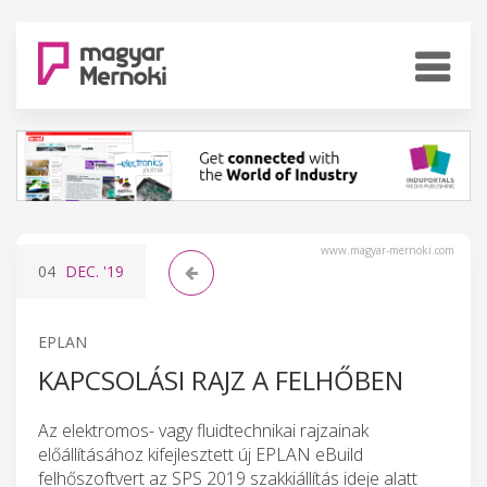
www.magyar-mernoki.com
04
DEC.
'19
EPLAN
KAPCSOLÁSI RAJZ A FELHŐBEN
Az elektromos- vagy fluidtechnikai rajzainak
előállításához kifejlesztett új EPLAN eBuild
felhőszoftvert az SPS 2019 szakkiállítás ideje alatt