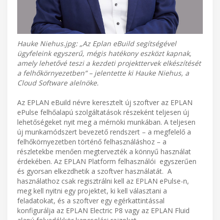
Hauke Niehus.jpg: „Az Eplan eBuild segítségével
ügyfeleink egyszerű, mégis hatékony eszközt kapnak,
amely lehetővé teszi a kezdeti projekttervek elkészítését
a felhőkörnyezetben” – jelentette ki Hauke Niehus, a
Cloud Software alelnöke.
Az EPLAN eBuild névre keresztelt új szoftver az EPLAN
ePulse felhőalapú szolgáltatások részeként teljesen új
lehetőségeket nyit meg a mérnöki munkában. A teljesen
új munkamódszert bevezető rendszert – a megfelelő a
felhőkörnyezetben történő felhasználáshoz – a
részletekbe menően megtervezték a könnyű használat
érdekében. Az EPLAN Platform felhasználói egyszerűen
és gyorsan elkezdhetik a szoftver használatát. A
használathoz csak regisztrálni kell az EPLAN ePulse-n,
meg kell nyitni egy projektet, ki kell választani a
feladatokat, és a szoftver egy egérkattintással
konfigurálja az EPLAN Electric P8 vagy az EPLAN Fluid