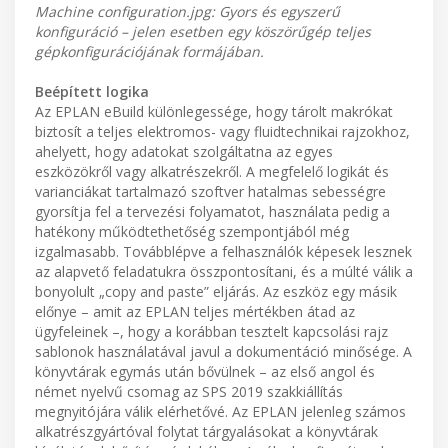
Machine configuration.jpg: Gyors és egyszerű
konfiguráció – jelen esetben egy köszörűgép teljes
gépkonfigurációjának formájában.
Beépített logika
Az EPLAN eBuild különlegessége, hogy tárolt makrókat
biztosít a teljes elektromos- vagy fluidtechnikai rajzokhoz,
ahelyett, hogy adatokat szolgáltatna az egyes
eszközökről vagy alkatrészekről. A megfelelő logikát és
varianciákat tartalmazó szoftver hatalmas sebességre
gyorsítja fel a tervezési folyamatot, használata pedig a
hatékony működtethetőség szempontjából még
izgalmasabb. Továbblépve a felhasználók képesek lesznek
az alapvető feladatukra összpontosítani, és a múlté válik a
bonyolult „copy and paste” eljárás. Az eszköz egy másik
előnye – amit az EPLAN teljes mértékben átad az
ügyfeleinek –, hogy a korábban tesztelt kapcsolási rajz
sablonok használatával javul a dokumentáció minősége. A
könyvtárak egymás után bővülnek – az első angol és
német nyelvű csomag az SPS 2019 szakkiállítás
megnyitójára válik elérhetővé. Az EPLAN jelenleg számos
alkatrészgyártóval folytat tárgyalásokat a könyvtárak