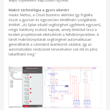
alapú folyadékkör kapcsolási rajzokat.
Makró technológia a gyors sikerért
Hauke Niehus, a Cloud Business alelnöke így foglalta
össze a gyorsan és egyszerűen elindítható szolgáltatás
értékét: „Az Eplan eBuild segítségével ügyfeleink egyszerű,
mégis hatékony eszközt kapnak, amely lehetővé teszi a
kezdeti projekttervek elkészítését a felhőkörnyezetben. A
tárolt makrókönyvtárak segítségével automatikusan
generálhatók a sztenderd áramkörök vázlatai, így az
automatizálási rendszerek tervezésekor sok idő és pénz
takarítható meg.”