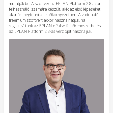
mutatják be. A szoftver az EPLAN Platform 2.8 azon
felhasználói számára készült, akik az első lépéseket
akarják megtenni a felhőkörnyezetben. A vadonatúj
freemium szoftvert akkor használhatjuk, ha
regisztráltunk az EPLAN ePulse felhőrendszerbe és
az EPLAN Platform 2.8-as verzióját használjuk.