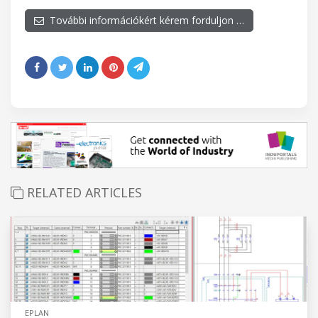
További információkért kérem forduljon …
RELATED ARTICLES
EPLAN