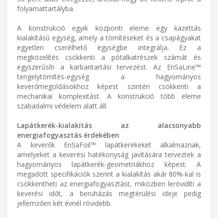
folyamattartályba.
A konstrukció egyik központi eleme egy kazettás
kialakítású egység, amely a tömítéseket és a csapágyakat
egyetlen cserélhető egységbe integrálja. Ez a
megközelítés csökkenti a pótalkatrészek számát és
egyszerűsíti a karbantartási tervezést. Az EnSaLine™
tengelytömítés-egység a hagyományos
keverőmegoldásokhoz képest szintén csökkenti a
mechanikai komplexitást. A konstrukció több eleme
szabadalmi védelem alatt áll.
Lapátkerék-kialakítás az alacsonyabb
energiafogyasztás érdekében
A keverők EnSaFoil™ lapátkerekeket alkalmaznak,
amelyeket a keverési hatékonyság javítására terveztek a
hagyományos lapátkerék-geometriákhoz képest. A
megadott specifikációk szerint a kialakítás akár 80%-kal is
csökkentheti az energiafogyasztást, miközben lerövidíti a
keverési időt, a beruházás megtérülési ideje pedig
jellemzően két évnél rövidebb.