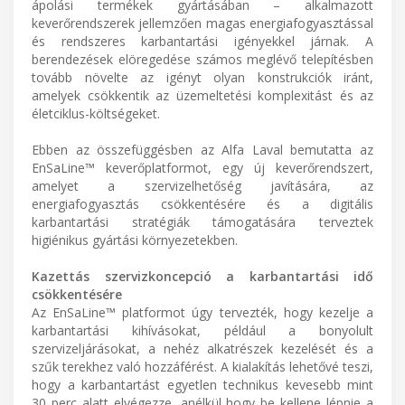
ápolási termékek gyártásában – alkalmazott
keverőrendszerek jellemzően magas energiafogyasztással
és rendszeres karbantartási igényekkel járnak. A
berendezések elöregedése számos meglévő telepítésben
tovább növelte az igényt olyan konstrukciók iránt,
amelyek csökkentik az üzemeltetési komplexitást és az
életciklus-költségeket.
Ebben az összefüggésben az Alfa Laval bemutatta az
EnSaLine™ keverőplatformot, egy új keverőrendszert,
amelyet a szervizelhetőség javítására, az
energiafogyasztás csökkentésére és a digitális
karbantartási stratégiák támogatására terveztek
higiénikus gyártási környezetekben.
Kazettás szervizkoncepció a karbantartási idő
csökkentésére
Az EnSaLine™ platformot úgy tervezték, hogy kezelje a
karbantartási kihívásokat, például a bonyolult
szervizeljárásokat, a nehéz alkatrészek kezelését és a
szűk terekhez való hozzáférést. A kialakítás lehetővé teszi,
hogy a karbantartást egyetlen technikus kevesebb mint
30 perc alatt elvégezze, anélkül hogy be kellene lépnie a