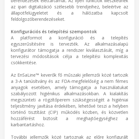
berendezések élettartamát. Az ilyen funkciók illeszkednek
az ipari digitalizáció szélesebb trendjeihez, beleértve az
állapotfelügyeletet és a hálózatba kapcsolt
feldolgozóberendezéseket.
Konfigurációs és telepítési szempontok
A platformot a konfiguráció és a telepítés
egyszerűsítésére is tervezték. Az alkalmazásalapú
konfigurátor támogatja a rendszer kiválasztását, míg a
tervezési módosítások célja a telepítési komplexitás
csökkentése.
Az EnSaLine™ keverők fő műszaki jellemzői közé tartozik
a 3-A tanúsítvány és az FDA-megfelelőség a nem fémes
anyagok esetében, amely támogatja a használatukat
szabályozott higiénikus alkalmazásokban. A kialakítás
megszünteti a rögzítőperem szükségességét a higiéniai
teljesítmény javítása érdekében, lehetővé teszi a helyben
történő tisztítást (CIP) működés közben, és közvetlen
hozzáférést biztosít a meghajtóegységhez a
karbantartáshoz.
További jellemzők közé tartoznak az előre konfigurált