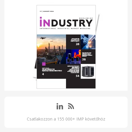
Csatlakozzon a 155 000+ IMP követőhöz