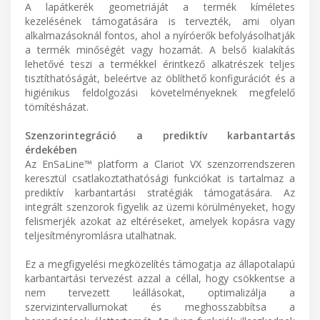
A lapátkerék geometriáját a termék kíméletes
kezelésének támogatására is tervezték, ami olyan
alkalmazásoknál fontos, ahol a nyíróerők befolyásolhatják
a termék minőségét vagy hozamát. A belső kialakítás
lehetővé teszi a termékkel érintkező alkatrészek teljes
tisztíthatóságát, beleértve az öblíthető konfigurációt és a
higiénikus feldolgozási követelményeknek megfelelő
tömítésházat.
Szenzorintegráció a prediktív karbantartás
érdekében
Az EnSaLine™ platform a Clariot VX szenzorrendszeren
keresztül csatlakoztathatósági funkciókat is tartalmaz a
prediktív karbantartási stratégiák támogatására. Az
integrált szenzorok figyelik az üzemi körülményeket, hogy
felismerjék azokat az eltéréseket, amelyek kopásra vagy
teljesítményromlásra utalhatnak.
Ez a megfigyelési megközelítés támogatja az állapotalapú
karbantartási tervezést azzal a céllal, hogy csökkentse a
nem tervezett leállásokat, optimalizálja a
szervizintervallumokat és meghosszabbítsa a