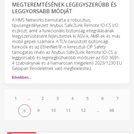
MEGTEREMTÉSÉNEK LEGEGYSZERŰBB ÉS
LEGGYORSABB MÓDJÁT
A HMS Networks bemutatta a robusztus,
típusengedélyezett Anybus Safe2Link Remote IO-CS I/O
eszközt, amit a funkcionális biztonság integrálásának
leegyszerűsítésére fejlesztettek ki AGV-k, AMR-ek és más
mobil gépek számára. A TÜV-tanúsított biztonsági
funkciók és az EtherNet/IP-n keresztüli CIP Safety
támogatás révén az Anybus Safe2Link Remote IO-CS a
leggyorsabb és legmegbízhatóbb módszer az ISO 3691-
4 szabványnak és a hamarosan megjelenő 2023/1230 EU
Gépipari Rendeletnek való megfeleléshez.
Bővebben…
1
...
2
3
4
5
6
7
9
10
11
12
...
98
8