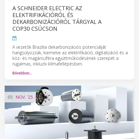
A SCHNEIDER ELECTRIC AZ
ELEKTRIFIKÁCIÓRÓL ÉS
DEKARBONIZÁCIÓRÓL TÁRGYAL A
COP30 CSÚCSON
A vezetők Brazília dekarbonizációs potenciálját
hangsúlyozzák, kiemelve az elektrifikáció, digitalizáció és a
köz- és magánszféra együttműködésének szerepét a
rugalmas, inkluzív klímafellépésben.
Bővebben…
05
NOV.
'25