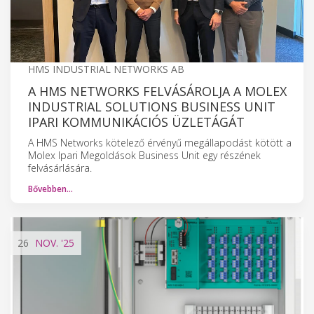
HMS INDUSTRIAL NETWORKS AB
A HMS NETWORKS FELVÁSÁROLJA A MOLEX
INDUSTRIAL SOLUTIONS BUSINESS UNIT
IPARI KOMMUNIKÁCIÓS ÜZLETÁGÁT
A HMS Networks kötelező érvényű megállapodást kötött a
Molex Ipari Megoldások Business Unit egy részének
felvásárlására.
Bővebben…
26
NOV.
'25