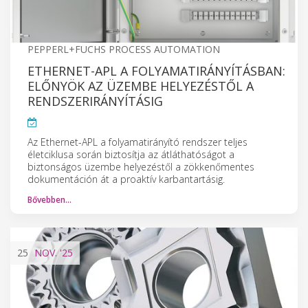
PEPPERL+FUCHS PROCESS AUTOMATION
ETHERNET-APL A FOLYAMATIRÁNYÍTÁSBAN:
ELŐNYÖK AZ ÜZEMBE HELYEZÉSTŐL A
RENDSZERIRÁNYÍTÁSIG
Az Ethernet-APL a folyamatirányító rendszer teljes
életciklusa során biztosítja az átláthatóságot a
biztonságos üzembe helyezéstől a zökkenőmentes
dokumentáción át a proaktív karbantartásig.
Bővebben…
25
NOV.
'25