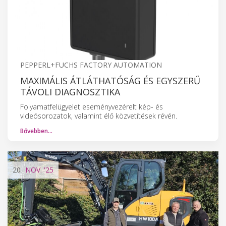
PEPPERL+FUCHS FACTORY AUTOMATION
MAXIMÁLIS ÁTLÁTHATÓSÁG ÉS EGYSZERŰ
TÁVOLI DIAGNOSZTIKA
Folyamatfelügyelet eseményvezérelt kép- és
videósorozatok, valamint élő közvetítések révén.
Bővebben…
20
NOV.
'25