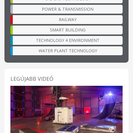
POWER & TRANSMISSION
RAILWAY
SMART BUILDING
TECHNOLOGY 4 ENVIRONMENT
WATER PLANT TECHNOLOGY
LEGÚJABB VIDEÓ