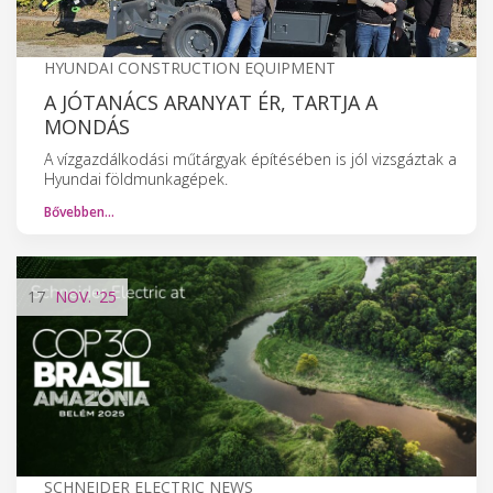
HYUNDAI CONSTRUCTION EQUIPMENT
A JÓTANÁCS ARANYAT ÉR, TARTJA A
MONDÁS
A vízgazdálkodási műtárgyak építésében is jól vizsgáztak a
Hyundai földmunkagépek.
Bővebben…
17
NOV.
'25
SCHNEIDER ELECTRIC NEWS