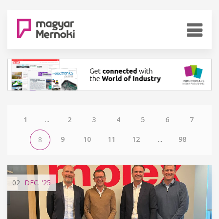
1
...
2
3
4
5
6
7
9
10
11
12
...
98
8
02
DEC.
'25