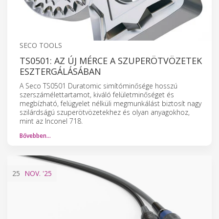
SECO TOOLS
TS0501: AZ ÚJ MÉRCE A SZUPERÖTVÖZETEK
ESZTERGÁLÁSÁBAN
A Seco TS0501 Duratomic simítóminősége hosszú
szerszámélettartamot, kiváló felületminőséget és
megbízható, felügyelet nélküli megmunkálást biztosít nagy
szilárdságú szuperötvözetekhez és olyan anyagokhoz,
mint az Inconel 718.
Bővebben…
25
NOV.
'25