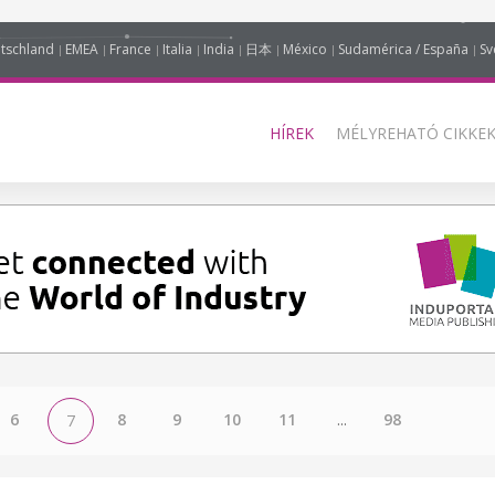
tschland
EMEA
France
Italia
India
日本
México
Sudamérica / España
Sv
HÍREK
MÉLYREHATÓ CIKKEK
6
8
9
10
11
...
98
7