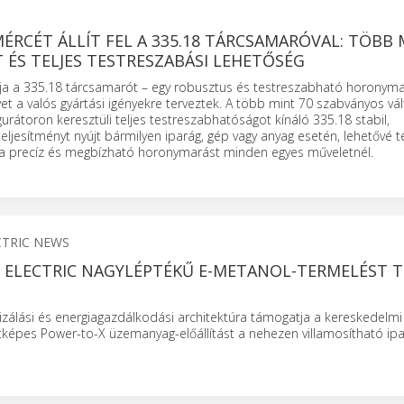
ÉRCÉT ÁLLÍT FEL A 335.18 TÁRCSAMARÓVAL: TÖBB
 ÉS TELJES TESTRESZABÁSI LEHETŐSÉG
a a 335.18 tárcsamarót – egy robusztus és testreszabható horonyma
t a valós gyártási igényekre terveztek. A több mint 70 szabványos vá
urátoron keresztüli teljes testreszabhatóságot kínáló 335.18 stabil,
eljesítményt nyújt bármilyen iparág, gép vagy anyag esetén, lehetővé t
a precíz és megbízható horonymarást minden egyes műveletnél.
CTRIC NEWS
R ELECTRIC NAGYLÉPTÉKŰ E-METANOL-TERMELÉST T
izálási és energiagazdálkodási architektúra támogatja a kereskedelmi
képes Power-to-X üzemanyag-előállítást a nehezen villamosítható ip