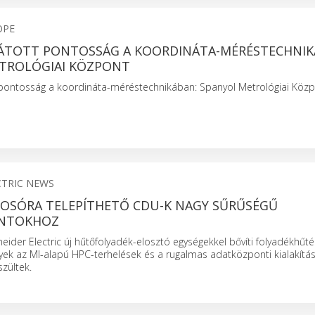
OPE
ÁTOTT PONTOSSÁG A KOORDINÁTA-MÉRÉSTECHNIK
TROLÓGIAI KÖZPONT
pontosság a koordináta-méréstechnikában: Spanyol Metrológiai Közp
CTRIC NEWS
YOSÓRA TELEPÍTHETŐ CDU-K NAGY SŰRŰSÉGŰ
NTOKHOZ
neider Electric új hűtőfolyadék-elosztó egységekkel bővíti folyadékhűté
lyek az MI-alapú HPC-terhelések és a rugalmas adatközponti kialakítá
zültek.