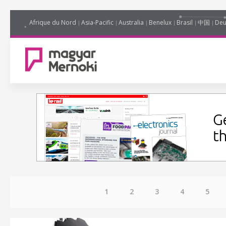
Afrique du Nord
Asia-Pacific
Australia
Benelux
Brasil
中国
Deu
1
2
3
4
5