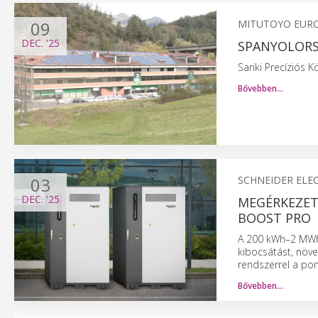
09
MITUTOYO EUR
DEC.
'25
SPANYOLORS
Sariki Precíziós K
Bővebben…
03
SCHNEIDER ELE
DEC.
'25
MEGÉRKEZETT
BOOST PRO
A 200 kWh–2 MWh 
kibocsátást, növe
rendszerrel a pon
Bővebben…