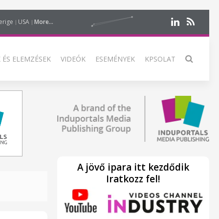
erige
USA
More...
 ÉS ELEMZÉSEK
VIDEÓK
ESEMÉNYEK
KPSOLAT
A jövő ipara itt kezdődik
Iratkozz fel!