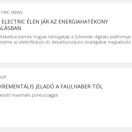
CTRIC NEWS
 ELECTRIC ÉLEN JÁR AZ ENERGIAHATÉKONY
ÁLÁSBAN
rtékelése kiemeli, hogyan támogatják a Schneider digitális platformjai
telme az elektrifikációs és dekarbonizációs stratégiákat megvalósító
OUP
INKREMENTÁLIS JELADÓ A FAULHABER-TŐL
jeladó maximális pontossággal.