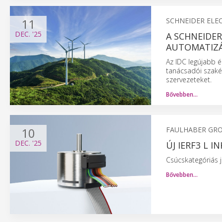
11
SCHNEIDER ELE
DEC.
'25
A SCHNEIDER
AUTOMATIZ
Az IDC legújabb é
tanácsadói szakér
szervezeteket.
Bővebben…
10
FAULHABER GR
DEC.
'25
ÚJ IERF3 L 
Csúcskategóriás 
Bővebben…