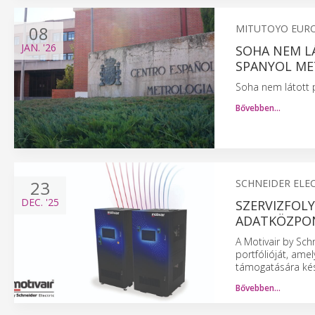
08
MITUTOYO EUR
JAN.
'26
SOHA NEM L
SPANYOL ME
Soha nem látott 
Bővebben…
23
SCHNEIDER ELE
DEC.
'25
SZERVIZFOL
ADATKÖZPO
A Motivair by Sch
portfólióját, ame
támogatására kés
Bővebben…