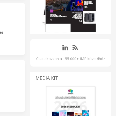
 és
Csatlakozzon a 155 000+ IMP követőhöz
MEDIA KIT