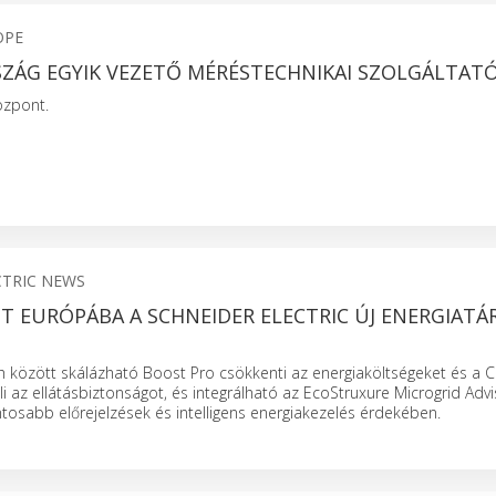
OPE
ZÁG EGYIK VEZETŐ MÉRÉSTECHNIKAI SZOLGÁLTATÓ
özpont.
CTRIC NEWS
 EURÓPÁBA A SCHNEIDER ELECTRIC ÚJ ENERGIATÁ
között skálázható Boost Pro csökkenti az energiaköltségeket és a C
li az ellátásbiztonságot, és integrálható az EcoStruxure Microgrid Advi
tosabb előrejelzések és intelligens energiakezelés érdekében.