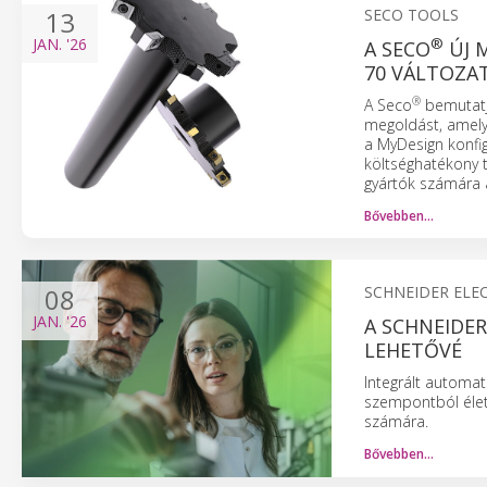
13
SECO TOOLS
JAN.
'26
®
A SECO
ÚJ M
70 VÁLTOZAT
®
A Seco
bemutatj
megoldást, amelye
a MyDesign konfig
költséghatékony t
gyártók számára 
Bővebben…
08
SCHNEIDER ELE
JAN.
'26
A SCHNEIDE
LEHETŐVÉ
Integrált automat
szempontból élet
számára.
Bővebben…