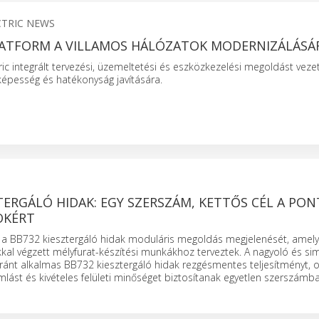
CTRIC NEWS
LATFORM A VILLAMOS HÁLÓZATOK MODERNIZÁLÁSÁ
ric integrált tervezési, üzemeltetési és eszközkezelési megoldást veze
óképesség és hatékonyság javítására.
TERGÁLÓ HIDAK: EGY SZERSZÁM, KETTŐS CÉL A PO
OKÉRT
 a BB732 kiesztergáló hidak moduláris megoldás megjelenését, amely
kal végzett mélyfurat-készítési munkákhoz terveztek. A nagyoló és si
ránt alkalmas BB732 kiesztergáló hidak rezgésmentes teljesítményt, o
lást és kivételes felületi minőséget biztosítanak egyetlen szerszámba