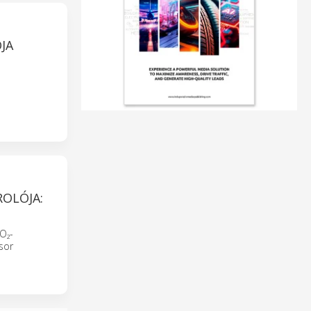
JA
ROLÓJA:
O₂-
sor