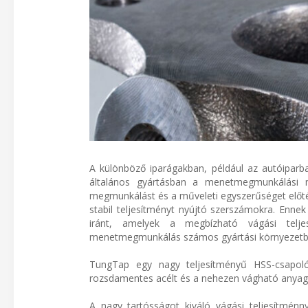
A különböző iparágakban, például az autóiparb
általános gyártásban a menetmegmunkálási m
megmunkálást és a műveleti egyszerűséget előté
stabil teljesítményt nyújtó szerszámokra. En
iránt, amelyek a megbízható vágási telje
menetmegmunkálás számos gyártási környezetbe
TungTap egy nagy teljesítményű HSS-csapoló
rozsdamentes acélt és a nehezen vágható anyag
A nagy tartósságot kiváló vágási teljesítmén