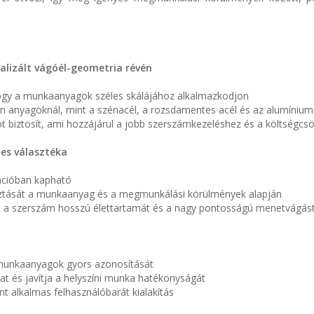
alizált vágóél-geometria révén
hogy a munkaanyagok széles skálájához alkalmazkodjon
yan anyagoknál, mint a szénacél, a rozsdamentes acél és az alumíniu
t biztosít, ami hozzájárul a jobb szerszámkezeléshez és a költségcs
les választéka
ációban kapható
asztását a munkaanyag és a megmunkálási körülmények alapján
tva a szerszám hosszú élettartamát és a nagy pontosságú menetvágást
t munkaanyagok gyors azonosítását
t és javítja a helyszíni munka hatékonyságát
t alkalmas felhasználóbarát kialakítás