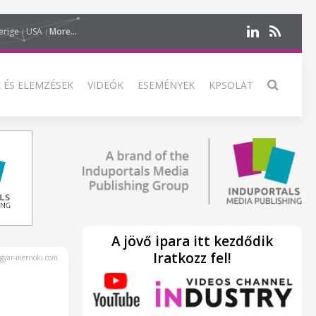
erige
USA
More...
 ÉS ELEMZÉSEK
VIDEÓK
ESEMÉNYEK
KPSOLAT
A jövő ipara itt kezdődik
Iratkozz fel!
yar-mernoki.com