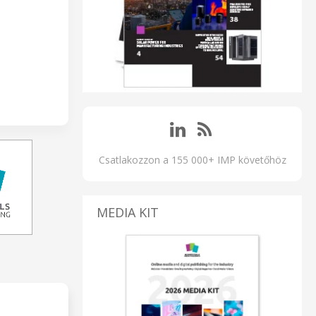
Csatlakozzon a 155 000+ IMP követőhöz
MEDIA KIT