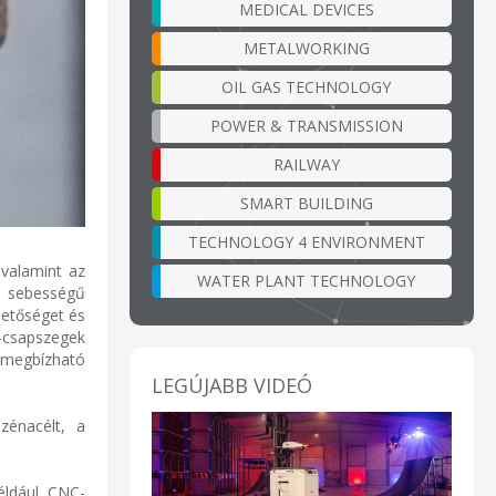
MEDICAL DEVICES
METALWORKING
OIL GAS TECHNOLOGY
POWER & TRANSMISSION
RAILWAY
SMART BUILDING
TECHNOLOGY 4 ENVIRONMENT
valamint az
WATER PLANT TECHNOLOGY
y sebességű
hetőséget és
-csapszegek
megbízható
LEGÚJABB VIDEÓ
zénacélt, a
éldául CNC-