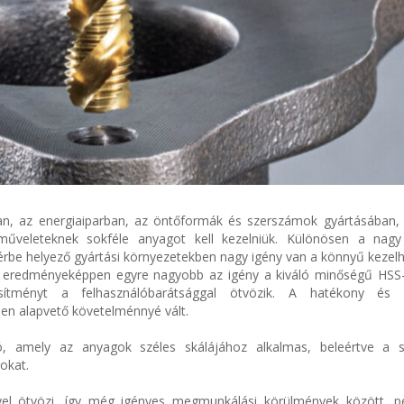
an, az energiaiparban, az öntőformák és szerszámok gyártásában, 
űveleteknek sokféle anyagot kell kezelniük. Különösen a nag
rbe helyező gyártási környezetekben nagy igény van a könnyű kezel
nek eredményeképpen egyre nagyobb az igény a kiváló minőségű HSS
sítményt a felhasználóbarátsággal ötvözik. A hatékony és 
n alapvető követelménnyé vált.
, amely az anyagok széles skálájához alkalmas, beleértve a s
okat.
nyel ötvözi, így még igényes megmunkálási körülmények között, p