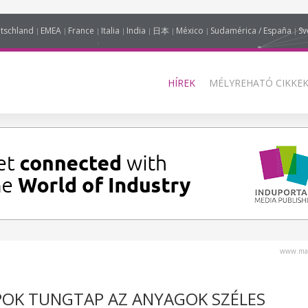
tschland
EMEA
France
Italia
India
日本
México
Sudamérica / España
Sv
HÍREK
MÉLYREHATÓ CIKKEK
www.mag
POK TUNGTAP AZ ANYAGOK SZÉLES