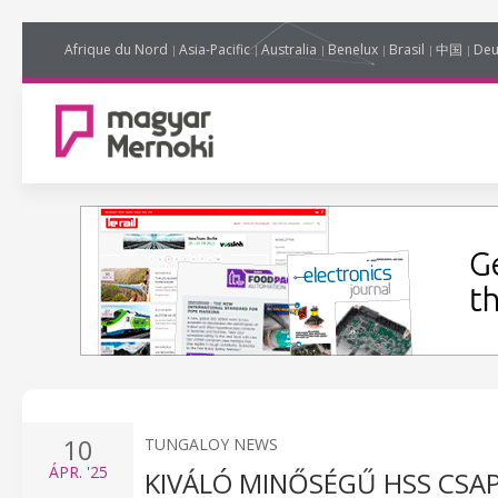
Afrique du Nord
Asia-Pacific
Australia
Benelux
Brasil
中国
Deu
10
TUNGALOY NEWS
ÁPR.
'25
KIVÁLÓ MINŐSÉGŰ HSS CSA