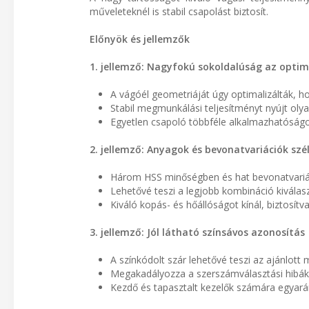
műveleteknél is stabil csapolást biztosít.
Előnyök és jellemzők
1. jellemző: Nagyfokú sokoldalúság az optim
A vágóél geometriáját úgy optimalizálták, 
Stabil megmunkálási teljesítményt nyújt ol
Egyetlen csapoló többféle alkalmazhatóságo
2. jellemző: Anyagok és bevonatvariációk szé
Három HSS minőségben és hat bevonatvari
Lehetővé teszi a legjobb kombináció kivál
Kiváló kopás- és hőállóságot kínál, biztosí
3. jellemző: Jól látható színsávos azonosítás
A színkódolt szár lehetővé teszi az ajánlot
Megakadályozza a szerszámválasztási hibáka
Kezdő és tapasztalt kezelők számára egyarán