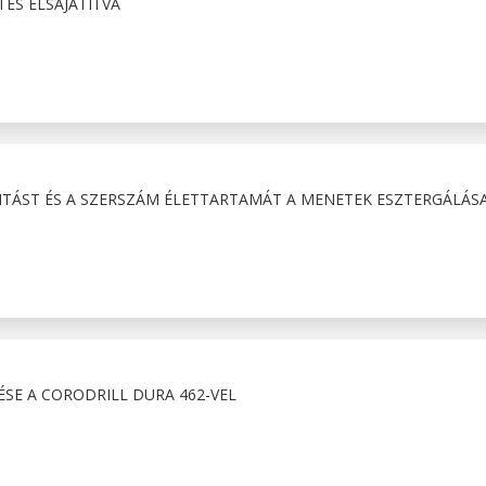
ÉS ELSAJÁTÍTVA
LITÁST ÉS A SZERSZÁM ÉLETTARTAMÁT A MENETEK ESZTERGÁLÁS
ÉSE A CORODRILL DURA 462-VEL