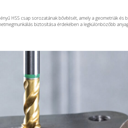
tményű HSS csap sorozatának bővítését, amely a geometriák és 
 menetmegmunkálás biztosítása érdekében a legkülönbözőbb anya