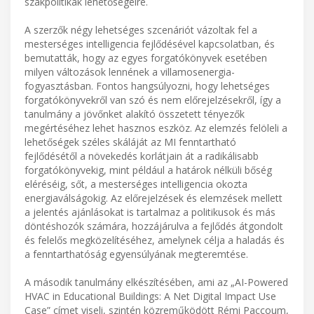
szakpolitikák lehetőségeire.
A szerzők négy lehetséges szcenáriót vázoltak fel a
mesterséges intelligencia fejlődésével kapcsolatban, és
bemutatták, hogy az egyes forgatókönyvek esetében
milyen változások lennének a villamosenergia-
fogyasztásban. Fontos hangsúlyozni, hogy lehetséges
forgatókönyvekről van szó és nem előrejelzésekről, így a
tanulmány a jövőnket alakító összetett tényezők
megértéséhez lehet hasznos eszköz. Az elemzés felöleli a
lehetőségek széles skáláját az MI fenntartható
fejlődésétől a növekedés korlátjain át a radikálisabb
forgatókönyvekig, mint például a határok nélküli bőség
eléréséig, sőt, a mesterséges intelligencia okozta
energiaválságokig. Az előrejelzések és elemzések mellett
a jelentés ajánlásokat is tartalmaz a politikusok és más
döntéshozók számára, hozzájárulva a fejlődés átgondolt
és felelős megközelítéséhez, amelynek célja a haladás és
a fenntarthatóság egyensúlyának megteremtése.
A második tanulmány elkészítésében, ami az „AI-Powered
HVAC in Educational Buildings: A Net Digital Impact Use
Case” címet viseli, szintén közreműködött Rémi Paccoum,