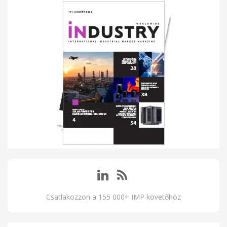
Csatlakozzon a 155 000+ IMP követőhöz