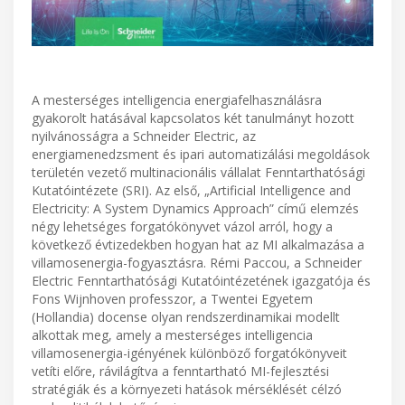
A mesterséges intelligencia energiafelhasználásra
gyakorolt hatásával kapcsolatos két tanulmányt hozott
nyilvánosságra a Schneider Electric, az
energiamenedzsment és ipari automatizálási megoldások
területén vezető multinacionális vállalat Fenntarthatósági
Kutatóintézete (SRI). Az első, „Artificial Intelligence and
Electricity: A System Dynamics Approach” című elemzés
négy lehetséges forgatókönyvet vázol arról, hogy a
következő évtizedekben hogyan hat az MI alkalmazása a
villamosenergia-fogyasztásra. Rémi Paccou, a Schneider
Electric Fenntarthatósági Kutatóintézetének igazgatója és
Fons Wijnhoven professzor, a Twentei Egyetem
(Hollandia) docense olyan rendszerdinamikai modellt
alkottak meg, amely a mesterséges intelligencia
villamosenergia-igényének különböző forgatókönyveit
vetíti előre, rávilágítva a fenntartható MI-fejlesztési
stratégiák és a környezeti hatások mérséklését célzó