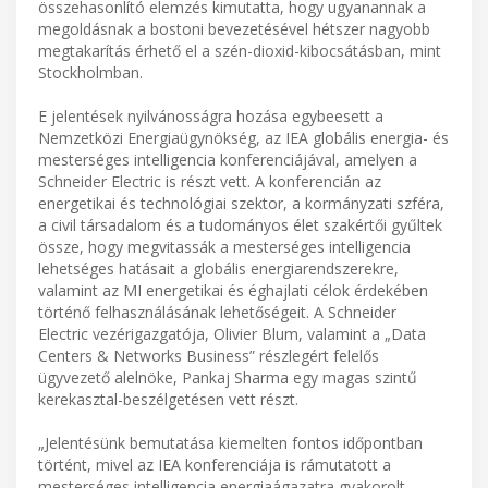
összehasonlító elemzés kimutatta, hogy ugyanannak a
megoldásnak a bostoni bevezetésével hétszer nagyobb
megtakarítás érhető el a szén-dioxid-kibocsátásban, mint
Stockholmban.
E jelentések nyilvánosságra hozása egybeesett a
Nemzetközi Energiaügynökség, az IEA globális energia- és
mesterséges intelligencia konferenciájával, amelyen a
Schneider Electric is részt vett. A konferencián az
energetikai és technológiai szektor, a kormányzati szféra,
a civil társadalom és a tudományos élet szakértői gyűltek
össze, hogy megvitassák a mesterséges intelligencia
lehetséges hatásait a globális energiarendszerekre,
valamint az MI energetikai és éghajlati célok érdekében
történő felhasználásának lehetőségeit. A Schneider
Electric vezérigazgatója, Olivier Blum, valamint a „Data
Centers & Networks Business” részlegért felelős
ügyvezető alelnöke, Pankaj Sharma egy magas szintű
kerekasztal-beszélgetésen vett részt.
„Jelentésünk bemutatása kiemelten fontos időpontban
történt, mivel az IEA konferenciája is rámutatott a
mesterséges intelligencia energiaágazatra gyakorolt