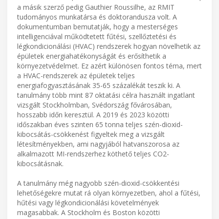
a másik szerző pedig Gauthier Roussilhe, az RMIT
tudományos munkatársa és doktorandusza volt. A
dokumentumban bemutatják, hogy a mesterséges
intelligenciával működtetett fűtési, szellőztetési és
légkondicionálási (HVAC) rendszerek hogyan növelhetik az
épületek energiahatékonyságát és erősíthetik a
környezetvédelmet. Ez azért különösen fontos téma, mert
a HVAC-rendszerek az épületek teljes
energiafogyasztásának 35-65 százalékát teszik ki. A
tanulmány több mint 87 oktatási célra használt ingatlant
vizsgált Stockholmban, Svédország fővárosában,
hosszabb időn keresztül. A 2019 és 2023 közötti
időszakban éves szinten 65 tonna teljes szén-dioxid-
kibocsátás-csökkenést figyeltek meg a vizsgált
létesítményekben, ami nagyjából hatvanszorosa az
alkalmazott MI-rendszerhez köthető teljes CO2-
kibocsátásnak.
A tanulmány még nagyobb szén-dioxid-csökkentési
lehetőségekre mutat rá olyan környezetben, ahol a fűtési,
hűtési vagy légkondicionálási követelmények
magasabbak. A Stockholm és Boston közötti