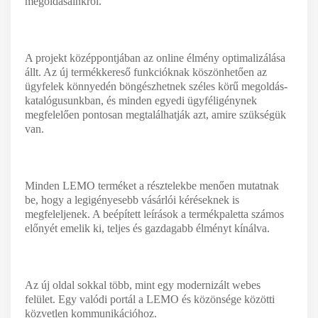
megoldásainkról.
A projekt középpontjában az online élmény optimalizálása
állt. Az új termékkereső funkcióknak köszönhetően az
ügyfelek könnyedén böngészhetnek széles körű megoldás-
katalógusunkban, és minden egyedi ügyféligénynek
megfelelően pontosan megtalálhatják azt, amire szükségük
van.
Minden LEMO terméket a résztelekbe menően mutatnak
be, hogy a legigényesebb vásárlói kéréseknek is
megfeleljenek. A beépített leírások a termékpaletta számos
előnyét emelik ki, teljes és gazdagabb élményt kínálva.
Az új oldal sokkal több, mint egy modernizált webes
felület. Egy valódi portál a LEMO és közönsége közötti
közvetlen kommunikációhoz.