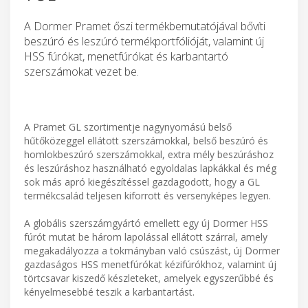
A Dormer Pramet őszi termékbemutatójával bővíti
beszúró és leszúró termékportfólióját, valamint új
HSS fúrókat, menetfúrókat és karbantartó
szerszámokat vezet be.
A Pramet GL szortimentje nagynyomású belső
hűtőközeggel ellátott szerszámokkal, belső beszúró és
homlokbeszúró szerszámokkal, extra mély beszúráshoz
és leszúráshoz használható egyoldalas lapkákkal és még
sok más apró kiegészítéssel gazdagodott, hogy a GL
termékcsalád teljesen kiforrott és versenyképes legyen.
A globális szerszámgyártó emellett egy új Dormer HSS
fúrót mutat be három lapolással ellátott szárral, amely
megakadályozza a tokmányban való csúszást, új Dormer
gazdaságos HSS menetfúrókat kézifúrókhoz, valamint új
törtcsavar kiszedő készleteket, amelyek egyszerűbbé és
kényelmesebbé teszik a karbantartást.