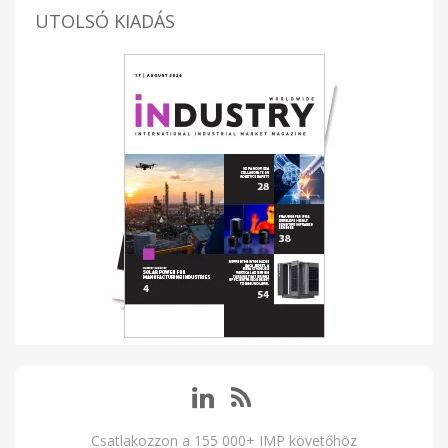
UTOLSÓ KIADÁS
Csatlakozzon a 155 000+ IMP követőhöz