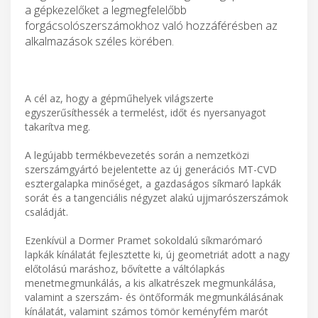
a gépkezelőket a legmegfelelőbb
forgácsolószerszámokhoz való hozzáférésben az
alkalmazások széles körében.
A cél az, hogy a gépműhelyek világszerte
egyszerűsíthessék a termelést, időt és nyersanyagot
takarítva meg.
A legújabb termékbevezetés során a nemzetközi
szerszámgyártó bejelentette az új generációs MT-CVD
esztergalapka minőséget, a gazdaságos síkmaró lapkák
sorát és a tangenciális négyzet alakú ujjmarószerszámok
családját.
Ezenkívül a Dormer Pramet sokoldalú síkmarómaró
lapkák kínálatát fejlesztette ki, új geometriát adott a nagy
előtolású maráshoz, bővítette a váltólapkás
menetmegmunkálás, a kis alkatrészek megmunkálása,
valamint a szerszám- és öntőformák megmunkálásának
kínálatát, valamint számos tömör keményfém marót