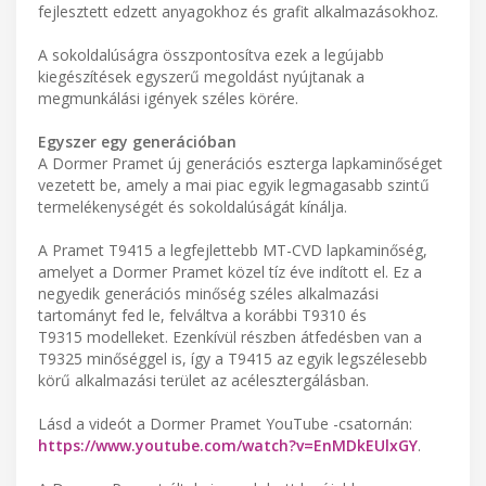
fejlesztett edzett anyagokhoz és grafit alkalmazásokhoz.
A sokoldalúságra összpontosítva ezek a legújabb
kiegészítések egyszerű megoldást nyújtanak a
megmunkálási igények széles körére.
Egyszer egy generációban
A Dormer Pramet új generációs eszterga lapkaminőséget
vezetett be, amely a mai piac egyik legmagasabb szintű
termelékenységét és sokoldalúságát kínálja.
A Pramet T9415 a legfejlettebb MT-CVD lapkaminőség,
amelyet a Dormer Pramet közel tíz éve indított el. Ez a
negyedik generációs minőség széles alkalmazási
tartományt fed le, felváltva a korábbi T9310 és
T9315 modelleket. Ezenkívül részben átfedésben van a
T9325 minőséggel is, így a T9415 az egyik legszélesebb
körű alkalmazási terület az acélesztergálásban.
Lásd a videót a Dormer Pramet YouTube -csatornán:
https://www.youtube.com/watch?v=EnMDkEUlxGY
.