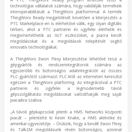
technológiai vállalatok számára, hogy validálják termékeik
interoperabilitását a ThingWorx platformmal. A termék
ThingWorx Ready megjelölését követően a kiterjesztés a
PTC Marketplace-en is elérhetővé válik, egy olyan digitális
térben, ahol a PTC partnerei és ügyfelei elérhetik és
megismertethetik az IIoT eszközöket, a piacra került
megoldásokat és a megoldások telepítését segítő
innovatív technológiákat.
A ThingWorx Ewon Flexy kiterjesztése lehetővé teszi a
gépgyártók és rendszerintegrátorok számára az
egyszerűbb és biztonságos adatintegrációt az összes
PLC-gyártótól származó PLC-ktől az interneten keresztül
egészen a ThingWorx platformig. Az integrációval a PTC
partnerei és ügyfelei a legmodernebb távoli
gépszolgáltatási megoldásokat valósíthatják meg saját
piacaikra szabva.
„A távoli gépkapcsolat jelenti a HMS Networks központi
piacát – jelentette ki Kevin Knake, a HMS alelnöke és
amerikai ügyvezetője. – Örülünk, hogy a bevált Ewon Flexy
és Talk2M megoldásunk révén biztonságos, azonnal