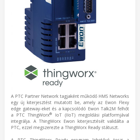
A PTC Partner Network tagjaként működő HMS Networks
egy új kiterjesztést mutatott be, amely az Ewon Flexy
edge gateway-eket és a kapcsolódó Ewon Talk2M felhőt
®
a PTC ThingWorx
IoT (IIoT) megoldási platformjával
integrálja. A ThingWorx Ewon kiterjesztését validálta a
PTC, ezzel megszerezte a ThingWorx Ready státuszt.
A PTC ThingWorx Ready program lehetővé teszi a