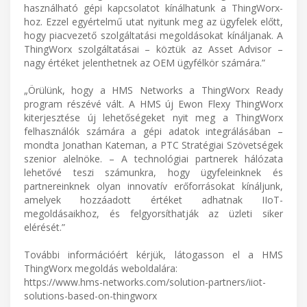
használható gépi kapcsolatot kínálhatunk a ThingWorx-
hoz. Ezzel egyértelmű utat nyitunk meg az ügyfelek előtt,
hogy piacvezető szolgáltatási megoldásokat kínáljanak. A
ThingWorx szolgáltatásai – köztük az Asset Advisor –
nagy értéket jelenthetnek az OEM ügyfélkör számára.”
„Örülünk, hogy a HMS Networks a ThingWorx Ready
program részévé vált. A HMS új Ewon Flexy ThingWorx
kiterjesztése új lehetőségeket nyit meg a ThingWorx
felhasználók számára a gépi adatok integrálásában –
mondta Jonathan Kateman, a PTC Stratégiai Szövetségek
szenior alelnöke. – A technológiai partnerek hálózata
lehetővé teszi számunkra, hogy ügyfeleinknek és
partnereinknek olyan innovatív erőforrásokat kínáljunk,
amelyek hozzáadott értéket adhatnak IIoT-
megoldásaikhoz, és felgyorsíthatják az üzleti siker
elérését.”
További információért kérjük, látogasson el a HMS
ThingWorx megoldás weboldalára:
https://www.hms-networks.com/solution-partners/iiot-
solutions-based-on-thingworx