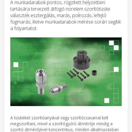
A munkadarabok pontos, rögzített helyzetben
tartására tervezett átfogó norelem szorítótüske
választék esztergálás, marás, polírozás, lefejtő
fogmarás, illetve munkadarabok mérése során segítik
a folyamatot.
A tüskéket szorítóanyával vagy szorítócsavarral kell
megszorítani, mivel a szorítógyűrű átmérője mindig a
szorító átmérőjével koncentrikus, minden alkalmazásban