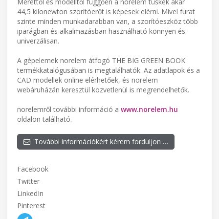
Mérettől és modelltől függően a norelem tüskék akár
44,5 kilonewton szorítóerőt is képesek elérni. Mivel furat
szinte minden munkadarabban van, a szorítóeszköz több
iparágban és alkalmazásban használható könnyen és
univerzálisan.
A gépelemek norelem átfogó THE BIG GREEN BOOK
termékkatalógusában is megtalálhatók. Az adatlapok és a
CAD modellek online elérhetőek, és norelem
webáruházán keresztül közvetlenül is megrendelhetők.
norelemről további információ a
www.norelem.hu
oldalon található.
További információkért kérem forduljon …
Facebook
Twitter
LinkedIn
Pinterest