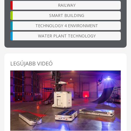
RAILWAY
SMART BUILDING
TECHNOLOGY 4 ENVIRONMENT
WATER PLANT TECHNOLOGY
LEGÚJABB VIDEÓ