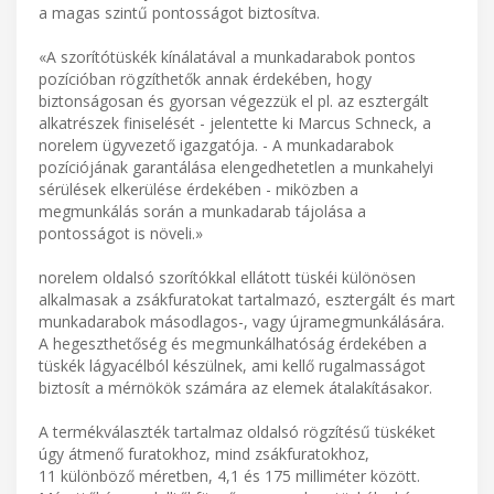
a magas szintű pontosságot biztosítva.
«A szorítótüskék kínálatával a munkadarabok pontos
pozícióban rögzíthetők annak érdekében, hogy
biztonságosan és gyorsan végezzük el pl. az esztergált
alkatrészek finiselését - jelentette ki Marcus Schneck, a
norelem ügyvezető igazgatója. - A munkadarabok
pozíciójának garantálása elengedhetetlen a munkahelyi
sérülések elkerülése érdekében - miközben a
megmunkálás során a munkadarab tájolása a
pontosságot is növeli.»
norelem oldalsó szorítókkal ellátott tüskéi különösen
alkalmasak a zsákfuratokat tartalmazó, esztergált és mart
munkadarabok másodlagos-, vagy újramegmunkálására.
A hegeszthetőség és megmunkálhatóság érdekében a
tüskék lágyacélból készülnek, ami kellő rugalmasságot
biztosít a mérnökök számára az elemek átalakításakor.
A termékválaszték tartalmaz oldalsó rögzítésű tüskéket
úgy átmenő furatokhoz, mind zsákfuratokhoz,
11 különböző méretben, 4,1 és 175 milliméter között.