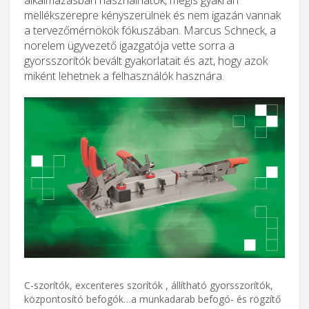
mellékszerepre kényszerülnek és nem igazán vannak
a tervezőmérnökök fókuszában. Marcus Schneck, a
norelem ügyvezető igazgatója vette sorra a
gyorsszorítók bevált gyakorlatait és azt, hogy azok
miként lehetnek a felhasználók hasznára.
C-szorítók, excenteres szorítók , állítható gyorsszorítók,
központosító befogók…a munkadarab befogó- és rögzítő