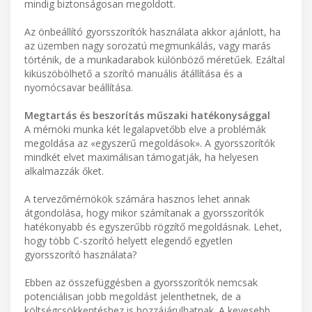
mindig biztonságosan megoldott.
Az önbeállító gyorsszorítók használata akkor ajánlott, ha
az üzemben nagy sorozatú megmunkálás, vagy marás
történik, de a munkadarabok különböző méretűek. Ezáltal
kiküszöbölhető a szorító manuális átállítása és a
nyomócsavar beállítása.
Megtartás és beszorítás műszaki hatékonysággal
A mérnöki munka két legalapvetőbb elve a problémák
megoldása az «egyszerű megoldások». A gyorsszorítók
mindkét elvet maximálisan támogatják, ha helyesen
alkalmazzák őket.
A tervezőmérnökök számára hasznos lehet annak
átgondolása, hogy mikor számítanak a gyorsszorítók
hatékonyabb és egyszerűbb rögzítő megoldásnak. Lehet,
hogy több C-szorító helyett elegendő egyetlen
gyorsszorító használata?
Ebben az összefüggésben a gyorsszorítók nemcsak
potenciálisan jobb megoldást jelenthetnek, de a
költségcsökkentéshez is hozzájárulhatnak. A kevesebb