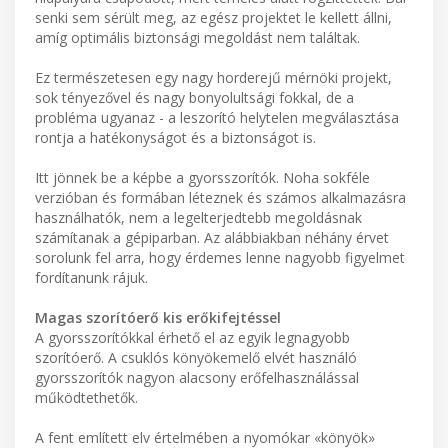
senki sem sérült meg, az egész projektet le kellett állni,
amíg optimális biztonsági megoldást nem találtak.
Ez természetesen egy nagy horderejű mérnöki projekt,
sok tényezővel és nagy bonyolultsági fokkal, de a
probléma ugyanaz - a leszorító helytelen megválasztása
rontja a hatékonyságot és a biztonságot is.
Itt jönnek be a képbe a gyorsszorítók. Noha sokféle
verzióban és formában léteznek és számos alkalmazásra
használhatók, nem a legelterjedtebb megoldásnak
számítanak a gépiparban. Az alábbiakban néhány érvet
sorolunk fel arra, hogy érdemes lenne nagyobb figyelmet
fordítanunk rájuk.
Magas szorítóerő kis erőkifejtéssel
A gyorsszorítókkal érhető el az egyik legnagyobb
szorítóerő. A csuklós könyökemelő elvét használó
gyorsszorítók nagyon alacsony erőfelhasználással
működtethetők.
A fent említett elv értelmében a nyomókar «könyök»