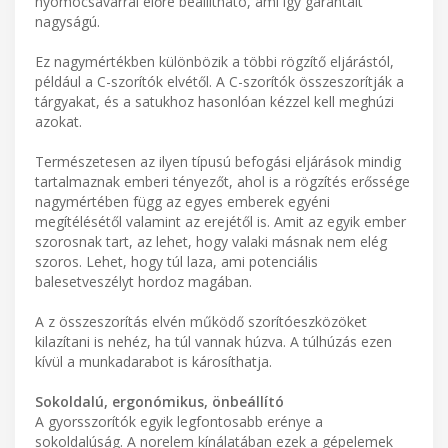
nyomócsavarral előre beállítható, ami így garantált
nagyságú.
Ez nagymértékben különbözik a többi rögzítő eljárástól,
például a C-szorítók elvétől. A C-szorítók összeszorítják a
tárgyakat, és a satukhoz hasonlóan kézzel kell meghúzi
azokat.
Természetesen az ilyen típusú befogási eljárások mindig
tartalmaznak emberi tényezőt, ahol is a rögzítés erőssége
nagymértében függ az egyes emberek egyéni
megítélésétől valamint az erejétől is. Amit az egyik ember
szorosnak tart, az lehet, hogy valaki másnak nem elég
szoros. Lehet, hogy túl laza, ami potenciális
balesetveszélyt hordoz magában.
A z összeszorítás elvén működő szorítóeszközöket
kilazítani is nehéz, ha túl vannak húzva. A túlhúzás ezen
kívül a munkadarabot is károsíthatja.
Sokoldalú, ergonómikus, önbeállító
A gyorsszorítók egyik legfontosabb erénye a
sokoldalúság. A norelem kínálatában ezek a gépelemek