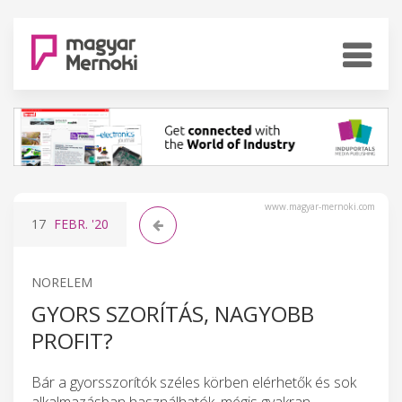
www.magyar-mernoki.com
17
FEBR.
'20
NORELEM
GYORS SZORÍTÁS, NAGYOBB
PROFIT?
Bár a gyorsszorítók széles körben elérhetők és sok
alkalmazásban használhatók, mégis gyakran