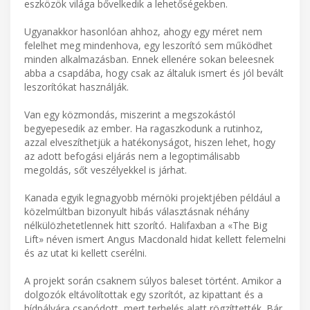
eszközök világa bővelkedik a lehetőségekben.
Ugyanakkor hasonlóan ahhoz, ahogy egy méret nem
felelhet meg mindenhova, egy leszorító sem működhet
minden alkalmazásban. Ennek ellenére sokan beleesnek
abba a csapdába, hogy csak az általuk ismert és jól bevált
leszorítókat használják.
Van egy közmondás, miszerint a megszokástól
begyepesedik az ember. Ha ragaszkodunk a rutinhoz,
azzal elveszíthetjük a hatékonyságot, hiszen lehet, hogy
az adott befogási eljárás nem a legoptimálisabb
megoldás, sőt veszélyekkel is járhat.
Kanada egyik legnagyobb mérnöki projektjében például a
közelmúltban bizonyult hibás választásnak néhány
nélkülözhetetlennek hitt szorító. Halifaxban a «The Big
Lift» néven ismert Angus Macdonald hidat kellett felemelni
és az utat ki kellett cserélni.
A projekt során csaknem súlyos baleset történt. Amikor a
dolgozók eltávolítottak egy szorítót, az kipattant és a
hídpályára csapódott, mert terhelés alatt rögzíttették. Bár