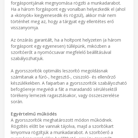
forgáspontjának megnyomása rögzíti a munkadarabot.
Ha a három forgáspont egy vonalban helyezkedik el (ahol
a «könyök» kiegyenesedik és rögzül), akkor már nem
történhet meg az, hogy a tárgyat egy ellentétes erő
visszanyomja.
Az önzárás garantált, ha a holtpont helyzeten (a három
forgáspont egy egyenesen) túllépünk, miközben a
szorítóerőt a nyomócsavar megfelelő beállításával
szabályozhatjuk.
A gyorsszorítók optimális leszorító megoldásnak
számítanak a fúró-, hegesztő-, csiszoló- és ellenőrző
készülékekben. A faiparban a gyorsszorítók szabályozható
befogóereje megvédi a fát a maradandó sérülésektől
törékeny lemezek ragasztásakor, vagy összeszerelése
során.
Egyértelmű működés
A gyorsszorítók meghatározott módon működnek.
Rögzítés előtt be vannak tájolva, majd a szorítókart
lenyomva rögzítjük a munkadarabot. A szorítóerő a