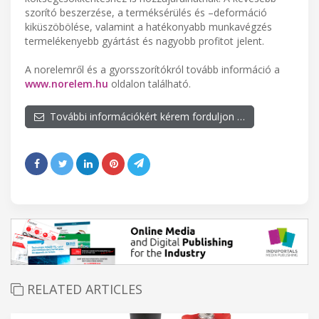
szorító beszerzése, a terméksérülés és –deformáció
kiküszöbölése, valamint a hatékonyabb munkavégzés
termelékenyebb gyártást és nagyobb profitot jelent.
A norelemről és a gyorsszorítókról tovább információ a
www.norelem.hu
oldalon található.
További információkért kérem forduljon …
RELATED ARTICLES