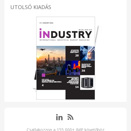
UTOLSÓ KIADÁS
Csatlakozzon a 155 000+ IMP követőhöz