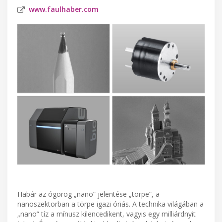
www.faulhaber.com
Habár az ógörög „nano” jelentése „törpe”, a
nanoszektorban a törpe igazi óriás. A technika világában a
„nano” tíz a mínusz kilencedikent, vagyis egy milliárdnyit