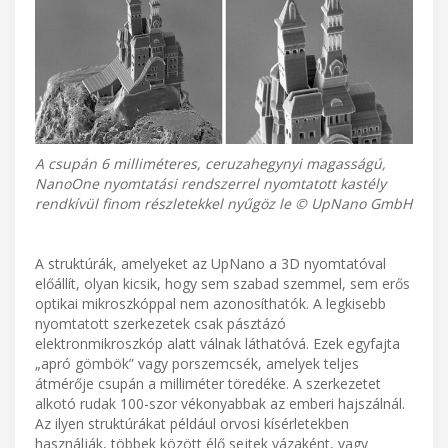
A csupán 6 milliméteres, ceruzahegynyi magasságú,
NanoOne nyomtatási rendszerrel nyomtatott kastély
rendkívül finom részletekkel nyűgöz le © UpNano GmbH
A struktúrák, amelyeket az UpNano a 3D nyomtatóval
előállít, olyan kicsik, hogy sem szabad szemmel, sem erős
optikai mikroszkóppal nem azonosíthatók. A legkisebb
nyomtatott szerkezetek csak pásztázó
elektronmikroszkóp alatt válnak láthatóvá. Ezek egyfajta
„apró gömbök” vagy porszemcsék, amelyek teljes
átmérője csupán a milliméter töredéke. A szerkezetet
alkotó rudak 100-szor vékonyabbak az emberi hajszálnál.
Az ilyen struktúrákat például orvosi kísérletekben
használják, többek között élő sejtek vázaként, vagy