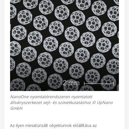
NanoOne nyomtatórendszeren nyomtatott
állványszerkezet sejt- és szövetkutatáshoz © UpNano
GmbH
Az ilyen miniatürizált objektumok előállítása az