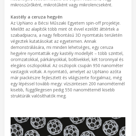
mikroszűrőként, mikrotűként vagy mikrolencseként.
Kastély a ceruza hegyén
Az UpNano a Bécsi Műszaki Egyetem spin-off projektje.
Mielőtt az alapítók több mint öt évvel ezelőtt áttértek a
szabadpiacra, a nagy felbontású 3D nyomtatás területén
végeztek kutatásokat az egyetemen. Annak
demonstrálására, mi minden lehetséges, egy ceruza
hegyére nyomtatták egy kastély modelljét – több szinttel,
oromzatokkal, párkányokkal, boltívekkel, két toronnyal és
elegáns oszlopokkal. Az oszlopok csupán 950 nanométer
vastagok voltak. A nyomtató, amelyet az UpNano azóta
már piackészre fejlesztett és világszerte forgalmaz, még
egy lépéssel tovább megy: vízszintesen 200 nanométernél
kisebb, függőlegesen pedig 550 nanométernél kisebb
struktúrák valósíthatók meg.