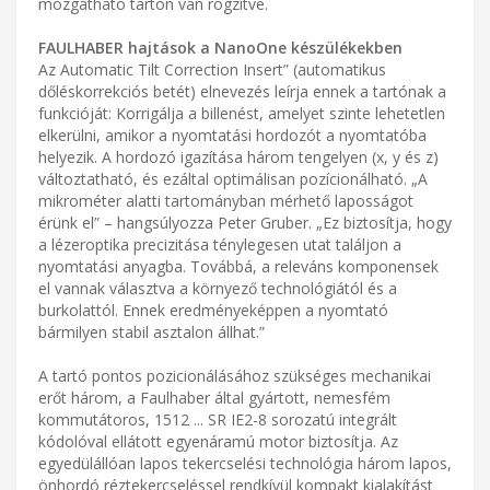
mozgatható tartón van rögzítve.
FAULHABER hajtások a NanoOne készülékekben
Az Automatic Tilt Correction Insert” (automatikus
dőléskorrekciós betét) elnevezés leírja ennek a tartónak a
funkcióját: Korrigálja a billenést, amelyet szinte lehetetlen
elkerülni, amikor a nyomtatási hordozót a nyomtatóba
helyezik. A hordozó igazítása három tengelyen (x, y és z)
változtatható, és ezáltal optimálisan pozícionálható. „A
mikrométer alatti tartományban mérhető laposságot
érünk el” – hangsúlyozza Peter Gruber. „Ez biztosítja, hogy
a lézeroptika precizitása ténylegesen utat találjon a
nyomtatási anyagba. Továbbá, a releváns komponensek
el vannak választva a környező technológiától és a
burkolattól. Ennek eredményeképpen a nyomtató
bármilyen stabil asztalon állhat.”
A tartó pontos pozicionálásához szükséges mechanikai
erőt három, a Faulhaber által gyártott, nemesfém
kommutátoros, 1512 ... SR IE2-8 sorozatú integrált
kódolóval ellátott egyenáramú motor biztosítja. Az
egyedülállóan lapos tekercselési technológia három lapos,
önhordó réztekercseléssel rendkívül kompakt kialakítást