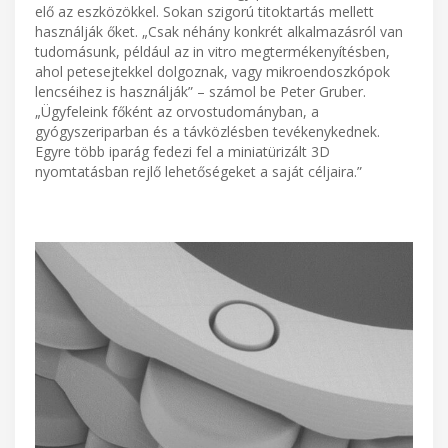
elő az eszközökkel. Sokan szigorú titoktartás mellett
használják őket. „Csak néhány konkrét alkalmazásról van
tudomásunk, például az in vitro megtermékenyítésben,
ahol petesejtekkel dolgoznak, vagy mikroendoszkópok
lencséihez is használják” – számol be Peter Gruber.
„Ügyfeleink főként az orvostudományban, a
gyógyszeriparban és a távközlésben tevékenykednek.
Egyre több iparág fedezi fel a miniatürizált 3D
nyomtatásban rejlő lehetőségeket a saját céljaira.”