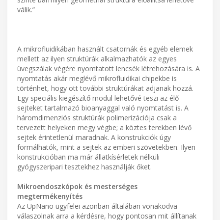
válik.”
A mikrofluidikában használt csatornák és egyéb elemek
mellett az ilyen struktúrák alkalmazhatók az egyes
üvegszálak végére nyomtatott lencsék létrehozására is. A
nyomtatás akár meglévő mikrofluidikai chipekbe is
történhet, hogy ott további struktúrákat adjanak hozzá.
Egy speciális kiegészítő modul lehetővé teszi az élő
sejteket tartalmazó bioanyaggal való nyomtatást is. A
háromdimenziós struktúrák polimerizációja csak a
tervezett helyeken megy végbe; a köztes terekben lévő
sejtek érintetlenül maradnak. A konstrukciók úgy
formálhatók, mint a sejtek az emberi szövetekben. Ilyen
konstrukcióban ma már állatkísérletek nélküli
gyógyszeripari tesztekhez használják őket.
Mikroendoszkópok és mesterséges
megtermékenyítés
Az UpNano ügyfelei azonban általában vonakodva
válaszolnak arra a kérdésre, hogy pontosan mit állítanak