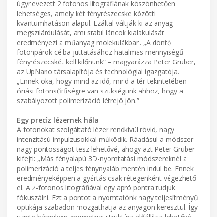
úgynevezett 2 fotonos litográfiának köszönhetően
lehetséges, amely két fényrészecske közötti
kvantumhatáson alapul. Ezáltal váltják ki az anyag
megszilárdulását, ami stabil láncok kialakulását
eredményezi a műanyag molekulákban. „A döntő
fotonpárok célba juttatásához hatalmas mennyiségű
fényrészecskét kell kilőnünk” – magyarázza Peter Gruber,
az UpNano társalapítója és technológiai igazgatója.
„Ennek oka, hogy mind az idő, mind a tér tekintetében
óriási fotonsűrűségre van szükségünk ahhoz, hogy a
szabályozott polimerizáció létrejöjjön.”
Egy precíz lézernek hála
A fotonokat szolgáltató lézer rendkívül rövid, nagy
intenzitású impulzusokkal működik. Ráadásul a módszer
nagy pontosságot tesz lehetővé, ahogy azt Peter Gruber
kifejti: „Más fényalapú 3D-nyomtatási módszereknél a
polimerizáció a teljes fénynyaláb mentén indul be. Ennek
eredményeképpen a gyártás csak rétegenként végezhető
el. A 2-fotonos litográfiával egy apró pontra tudjuk
fókuszálni. Ezt a pontot a nyomtatónk nagy teljesítményű
optikája szabadon mozgathatja az anyagon keresztül. Így
szinte bármilyen geometriai struktúra előállítsa lehetővé