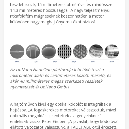
tesz lehetővé, 15 milliméteres átmérővel és mindössze
14,3 milliméteres hosszúsággal. A nagy teljesítményű
ritkaföldfém mágneseknek köszönhetően a motor
különösen nagy meghajtónyomatékot biztosít.
Az UpNano NanoOne platformja lehetővé teszi a
mikrométer alatti és centiméteres közötti méretű, és
akár 40 milliméteres magas szerkezeti részletek
nyomtatását © UpNano GmbH
A hajtóművön kívül egy optikai kódolót is integráltak a
hajtásba. „A fogaskerekes motorokat választottuk, mivel
optimális megoldást jelentettek az igényeinknek” –
emlékszik vissza Peter Gruber. „A javaslat, hogy kódolóval
ellátott változatot válasszunk, a FAULHABER-től érkezett.