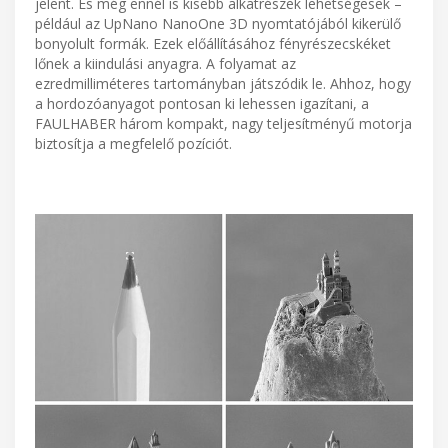
jelent. És még ennél is kisebb alkatrészek lehetségesek –
például az UpNano NanoOne 3D nyomtatójából kikerülő
bonyolult formák. Ezek előállításához fényrészecskéket
lőnek a kiindulási anyagra. A folyamat az
ezredmilliméteres tartományban játszódik le. Ahhoz, hogy
a hordozóanyagot pontosan ki lehessen igazítani, a
FAULHABER három kompakt, nagy teljesítményű motorja
biztosítja a megfelelő pozíciót.