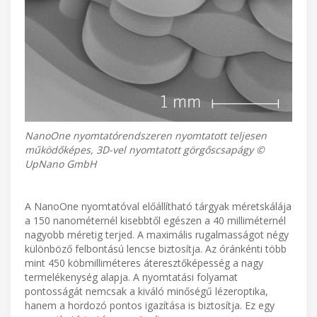
NanoOne nyomtatórendszeren nyomtatott teljesen
működőképes, 3D-vel nyomtatott görgőscsapágy ©
UpNano GmbH
A NanoOne nyomtatóval előállítható tárgyak méretskálája
a 150 nanométernél kisebbtől egészen a 40 milliméternél
nagyobb méretig terjed. A maximális rugalmasságot négy
különböző felbontású lencse biztosítja. Az óránkénti több
mint 450 köbmilliméteres áteresztőképesség a nagy
termelékenység alapja. A nyomtatási folyamat
pontosságát nemcsak a kiváló minőségű lézeroptika,
hanem a hordozó pontos igazítása is biztosítja. Ez egy