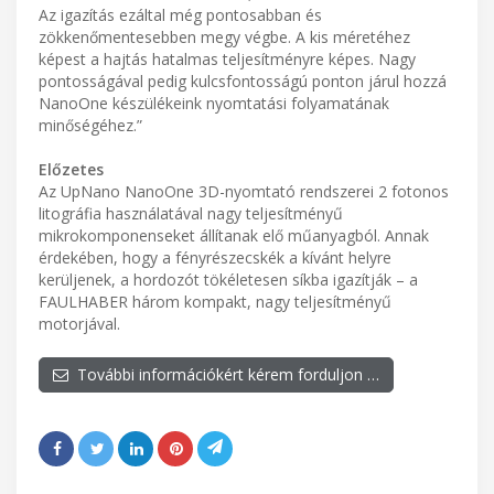
Az igazítás ezáltal még pontosabban és
zökkenőmentesebben megy végbe. A kis méretéhez
képest a hajtás hatalmas teljesítményre képes. Nagy
pontosságával pedig kulcsfontosságú ponton járul hozzá
NanoOne készülékeink nyomtatási folyamatának
minőségéhez.”
Előzetes
Az UpNano NanoOne 3D-nyomtató rendszerei 2 fotonos
litográfia használatával nagy teljesítményű
mikrokomponenseket állítanak elő műanyagból. Annak
érdekében, hogy a fényrészecskék a kívánt helyre
kerüljenek, a hordozót tökéletesen síkba igazítják – a
FAULHABER három kompakt, nagy teljesítményű
motorjával.
További információkért kérem forduljon …